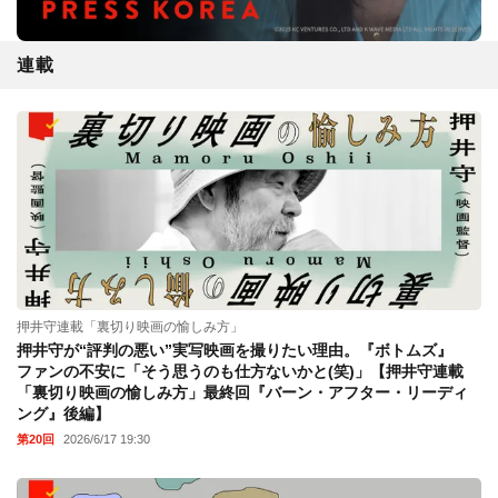
連載
押井守連載「裏切り映画の愉しみ方」
押井守が“評判の悪い”実写映画を撮りたい理由。『ボトムズ』
ファンの不安に「そう思うのも仕方ないかと(笑)」【押井守連載
「裏切り映画の愉しみ方」最終回『バーン・アフター・リーディ
ング』後編】
第20回
2026/6/17 19:30