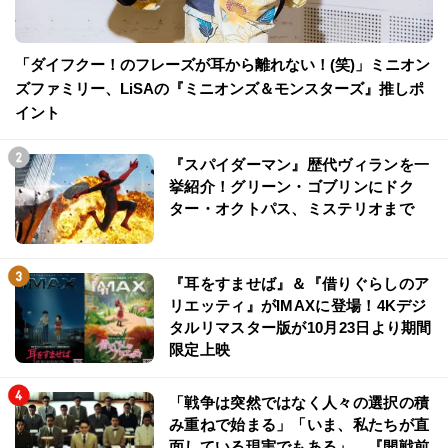
「ダイフクー！のフレーズが耳から離れない！(笑)」ミニオン
ズファミリー、LiSAの『ミニオンズ＆モンスターズ』推しポ
イント
『スパイダーマン』歴代ヴィランを一
挙紹介！グリーン・ゴブリンにドク
ター・オクトパス、ミステリオまで
『耳をすませば』＆『借りぐらしのア
リエッティ』がIMAXに登場！4Kデジ
タルリマスター版が10月23日より期間
限定上映
「戦争は突然ではなく人々の選択の積
み重ねで始まる」「いま、私たちが直
面している現実でもある」…『開戦前