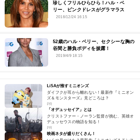
珍しくフリルひらひら！ハル・ベ
リー、ピンクドレスがグラマラス
2018/12/24 16:15
52歳のハル・ベリー、セクシーな胸の
谷間と勝負ボディを披露！
2019/4/9 18:15
LiSAが推すミニオンズ
ダイフクが耳から離れない！最新作『ミニオン
ズ＆モンスターズ』見どころは？
PR
「オデュッセイア」とは
クリストファー・ノーラン監督が挑む、英雄オ
デュッセウスの物語を知る！
PR
映画ネタが盛りだくさん！