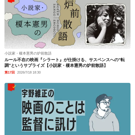
小説家・榎本憲男の炉前散語
ルール不在の映画『シラート』が仕掛ける、サスペンスへの“転
調”というサプライズ【小説家・榎本憲男の炉前散語】
第17回
2026/7/18 18:30