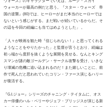
ウォーズ』のキャラクターでいえば、ルーク・スカイ
ウォーカーが最高の例だと思う。『スター・ウォーズ 帝
国の逆襲』(80)では、ヒーローがまだ本当のヒーローでは
ないという感じがする。まだ戦いが続いているからだ。そ
の辺を今回の続編にも当てはめようとした」 。
「人々が映画を観た時『信じられない！』と思ってくれる
ようなことをやりたかった」と監督が言うとおり、続編は
初っ端から度肝を抜くような展開を見せる。なんとキング
スマンが謎の敵ゴールデン・サークル攻撃を受け、いきな
り壊滅の危機に追い込まれるのだ！また嬉しいことに、前
作で死んだと思われていたコリン・ファース演じるハリー
が復活する。
『G.I.ジョー』シリーズのチャニング・テイタムに、オス
カー俳優のハル・ベリーやジェフ・ブリッジスが演じる新