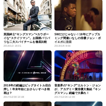
英国紳士“キングスマン”×カウボー
SWだけじゃない！18年にアップカ
イな“ステイツマン”。お国柄バリバ
ミング間違いなしの俳優ジョン・ボ
リな二大スパイチームを徹底比較
イエガに注目
2018/1/2 16:01
2018/1/6 9:04
2018年の続編はビッグタイトル目白
音楽界の“キング”エルトン・ジョン
押し！年末年始におさらいすべき映
が、アカデミー賞俳優大集結『キン
画は？
グスマン』続編で大暴れ！
2017/12/30 10:48
2017/12/26 12:00