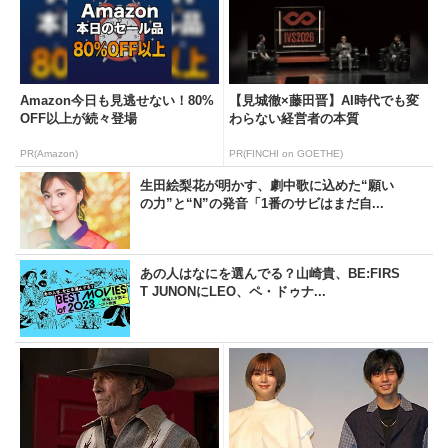
Amazon今日も見逃せない！80%
【見城徹×藤田晋】AI時代でも変
OFF以上が続々登場
わらない経営者の本質
PR(Amazon)
PR(FINCHI on GOETHE)
生田絵梨花が明かす、劇中歌に込めた“願い
の力”と“N”の発音「1番のサビはまだ自...
あの人はなにを選んでる？山崎貴、BE:FIRS
T JUNONにLEO、ペ・ドゥナ...