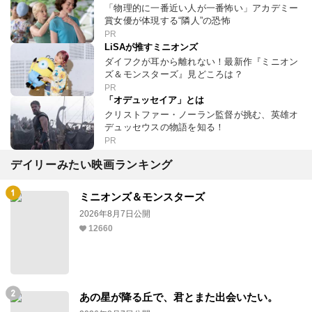
「物理的に一番近い人が一番怖い」アカデミー
賞女優が体現する“隣人”の恐怖
PR
LiSAが推すミニオンズ
ダイフクが耳から離れない！最新作『ミニオン
ズ＆モンスターズ』見どころは？
PR
「オデュッセイア」とは
クリストファー・ノーラン監督が挑む、英雄オ
デュッセウスの物語を知る！
PR
デイリーみたい映画ランキング
ミニオンズ＆モンスターズ
2026年8月7日公開
12660
あの星が降る丘で、君とまた出会いたい。