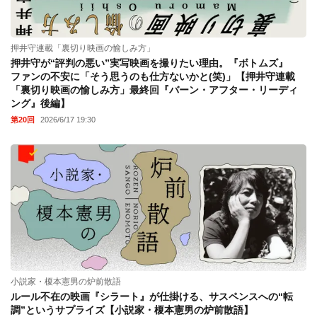
押井守連載「裏切り映画の愉しみ方」
押井守が“評判の悪い”実写映画を撮りたい理由。『ボトムズ』
ファンの不安に「そう思うのも仕方ないかと(笑)」【押井守連載
「裏切り映画の愉しみ方」最終回『バーン・アフター・リーディ
ング』後編】
第20回
2026/6/17 19:30
小説家・榎本憲男の炉前散語
ルール不在の映画『シラート』が仕掛ける、サスペンスへの“転
調”というサプライズ【小説家・榎本憲男の炉前散語】