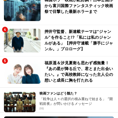
から富川国際ファンタスティック映画
祭で目撃した最新ホラーまで
押井守監督、新連載テーマは“ジャン
ル”を作ること!?「私には私のジャン
ルがある」【押井守連載「勝手にジャ
ンル。」プロローグ】
福原遥＆汐見夏衛も思わず感無量！
『あの星が降る丘で、君とまた出会い
たい。』で高校教師になった主人公の
想いと成長に胸を打たれる
映画ファンはどう観た？
「戦争は人々の選択の積み重ねで始まる」『開
戦前夜』が問いかけるメッセージ
PR