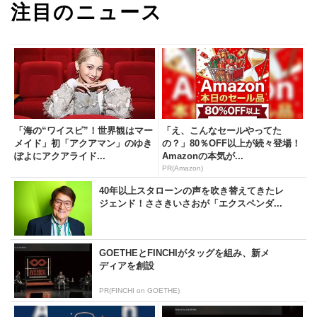
注目のニュース
「海の“ワイスピ”！世界観はマー
「え、こんなセールやってた
メイド」初「アクアマン」のゆき
の？」80％OFF以上が続々登場！
ぽよにアクアライド...
Amazonの本気が...
PR(Amazon)
40年以上スタローンの声を吹き替えてきたレ
ジェンド！ささきいさおが「エクスペンダ...
GOETHEとFINCHIがタッグを組み、新メ
ディアを創設
PR(FINCHI on GOETHE)