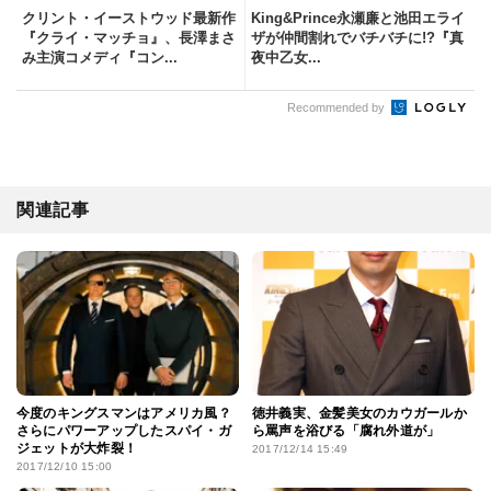
クリント・イーストウッド最新作
King&Prince永瀬廉と池田エライ
『クライ・マッチョ』、長澤まさ
ザが仲間割れでバチバチに!?『真
み主演コメディ『コン...
夜中乙女...
Recommended by
関連記事
今度のキングスマンはアメリカ風？
徳井義実、金髪美女のカウガールか
さらにパワーアップしたスパイ・ガ
ら罵声を浴びる「腐れ外道が」
ジェットが大炸裂！
2017/12/14 15:49
2017/12/10 15:00