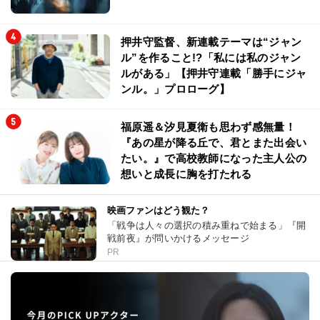
押井守監督、新連載テーマは“ジャン
ル”を作ること!?「私には私のジャン
ルがある」【押井守連載「勝手にジャ
ンル。」プロローグ】
福原遥＆汐見夏衛も思わず感無量！
『あの星が降る丘で、君とまた出会い
たい。』で高校教師になった主人公の
想いと成長に胸を打たれる
映画ファンはどう観た？
「戦争は人々の選択の積み重ねで始まる」『開
戦前夜』が問いかけるメッセージ
PR