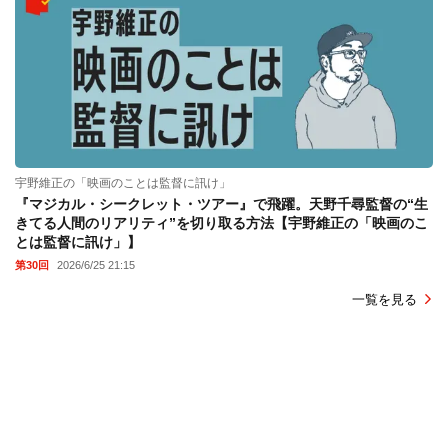
宇野維正の「映画のことは監督に訊け」
『マジカル・シークレット・ツアー』で飛躍。天野千尋監督の“生
きてる人間のリアリティ”を切り取る方法【宇野維正の「映画のこ
とは監督に訊け」】
第30回
2026/6/25 21:15
一覧を見る