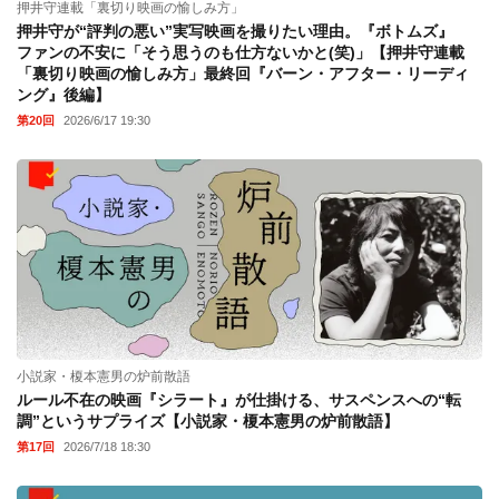
押井守連載「裏切り映画の愉しみ方」
押井守が“評判の悪い”実写映画を撮りたい理由。『ボトムズ』
ファンの不安に「そう思うのも仕方ないかと(笑)」【押井守連載
「裏切り映画の愉しみ方」最終回『バーン・アフター・リーディ
ング』後編】
第20回
2026/6/17 19:30
小説家・榎本憲男の炉前散語
ルール不在の映画『シラート』が仕掛ける、サスペンスへの“転
調”というサプライズ【小説家・榎本憲男の炉前散語】
第17回
2026/7/18 18:30