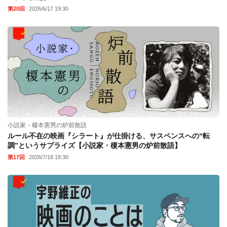
第20回
2026/6/17 19:30
小説家・榎本憲男の炉前散語
ルール不在の映画『シラート』が仕掛ける、サスペンスへの“転
調”というサプライズ【小説家・榎本憲男の炉前散語】
第17回
2026/7/18 18:30