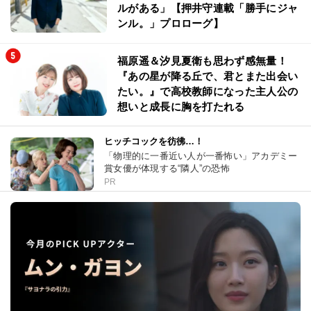
ルがある」【押井守連載「勝手にジャ
ンル。」プロローグ】
福原遥＆汐見夏衛も思わず感無量！
『あの星が降る丘で、君とまた出会い
たい。』で高校教師になった主人公の
想いと成長に胸を打たれる
ヒッチコックを彷彿…！
「物理的に一番近い人が一番怖い」アカデミー
賞女優が体現する“隣人”の恐怖
PR