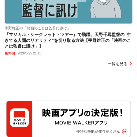
宇野維正の「映画のことは監督に訊け」
『マジカル・シークレット・ツアー』で飛躍。天野千尋監督の“生
きてる人間のリアリティ”を切り取る方法【宇野維正の「映画のこ
とは監督に訊け」】
第30回
2026/6/25 21:15
一覧を見る