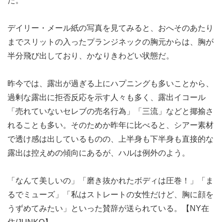
た。
デイリー・メール紙の写真を見てみると、おへそのあたり
までスリットの入ったプランジネックの胸元からは、胸が
半分飛び出しており、かなりきわどい状態だ。
昨今では、露出が過ぎる上にハプニングも多いことから、
過剰な露出に拒否反応を示す人々も多く、露出イコール
「売れていないセレブの売名行為」「三流」などと揶揄さ
れることも多い。そのためか昨年に比べると、シアー素材
で透け感は出しているものの、上半身も下半身も直接的な
露出は控えめの傾向にあるが、ハルは例外のよう。
「なんて美しいの」「磨き抜かれたボディは圧巻！」「ま
るでミューズ」「私はストレートの女性だけど、胸に顔を
うずめてみたい」といった賛辞が送られている。【NY在