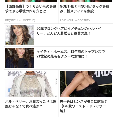
【西野亮廣】つくりたいものを追
GOETHEとFINCHIがタッグを組
求できる環境の作り方とは
み、新メディアを創設
PR(FINCHI on GOETHE)
PR(FINCHI on GOETHE)
50歳でロングヘアにイメチェンのハル・ベ
リー、どんどん若返ると絶賛の嵐！
ケイティ・ホームズ、13年前のトップレスで
21世紀の最もセクシーな女性に！
ハル・ベリー、お腹ぽっこりは妊
黒一色はセンスがモロに露呈？
娠じゃなくて食べ過ぎ？
【GG賞ワースト・ドレッサー
編】