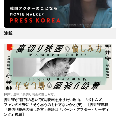
連載
押井守連載「裏切り映画の愉しみ方」
押井守が“評判の悪い”実写映画を撮りたい理由。『ボトムズ』
ファンの不安に「そう思うのも仕方ないかと(笑)」【押井守連載
「裏切り映画の愉しみ方」最終回『バーン・アフター・リーディ
ング』後編】