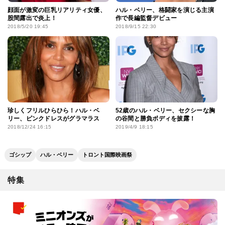
顔面が激変の巨乳リアリティ女優、
ハル・ベリー、格闘家を演じる主演
股間露出で炎上！
作で長編監督デビュー
2018/5/20 19:45
2018/9/15 22:30
珍しくフリルひらひら！ハル・ベ
52歳のハル・ベリー、セクシーな胸
リー、ピンクドレスがグラマラス
の谷間と勝負ボディを披露！
2018/12/24 16:15
2019/4/9 18:15
ゴシップ
ハル・ベリー
トロント国際映画祭
特集