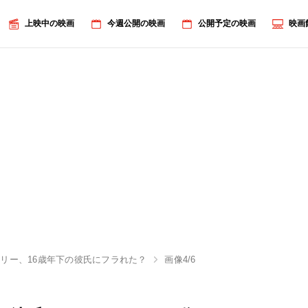
上映中の映画
今週公開の映画
公開予定の映画
映画
リー、16歳年下の彼氏にフラれた？
画像4/6