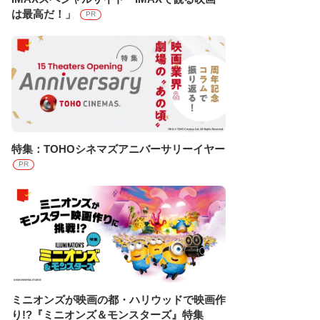
は最高だ！」
PR
特集：TOHOシネマズアニバーサリーイヤー
PR
ミニオンズが映画の都・ハリウッドで映画作
り!?『ミニオンズ＆モンスターズ』特集