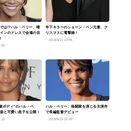
では!?ハル・ベリー、唖
年下キラーのショーン・ペン元妻、ク
インのドレスで会場の目
リスマスに電撃婚！
!
2018/3/21 13:45
0:30
0歳ボディ”のハル・ベ
ハル・ベリー、格闘家を演じる主演作
姿と可愛い息子を公開！
で長編監督デビュー
5:15
2018/9/15 22:30