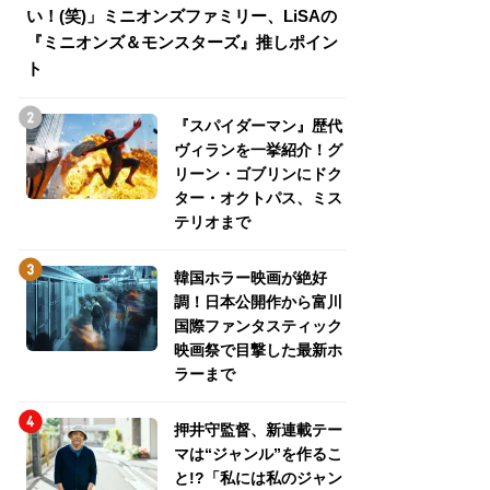
い！(笑)」ミニオンズファミリー、LiSAの
介！グリーン・ゴ
『ミニオンズ＆モンスターズ』推しポイン
トパス、ミステリ
ト
『スパイダーマン』歴代
ヴィランを一挙紹介！グ
リーン・ゴブリンにドク
ター・オクトパス、ミス
テリオまで
韓国ホラー映画が絶好
調！日本公開作から富川
国際ファンタスティック
映画祭で目撃した最新ホ
ラーまで
押井守監督、新連載テー
マは“ジャンル”を作るこ
と!?「私には私のジャン