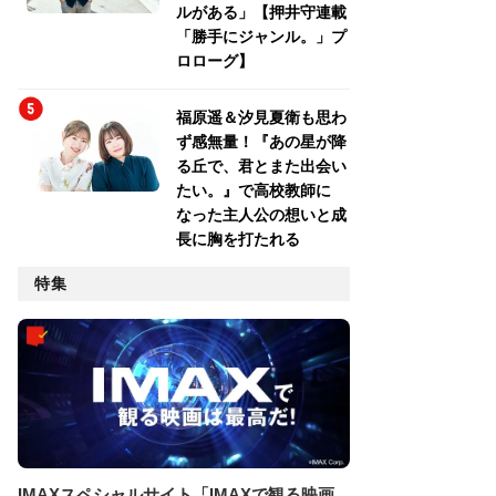
ルがある」【押井守連載
「勝手にジャンル。」プ
ロローグ】
福原遥＆汐見夏衛も思わ
ず感無量！『あの星が降
る丘で、君とまた出会い
たい。』で高校教師に
なった主人公の想いと成
長に胸を打たれる
特集
IMAXスペシャルサイト「IMAXで観る映画