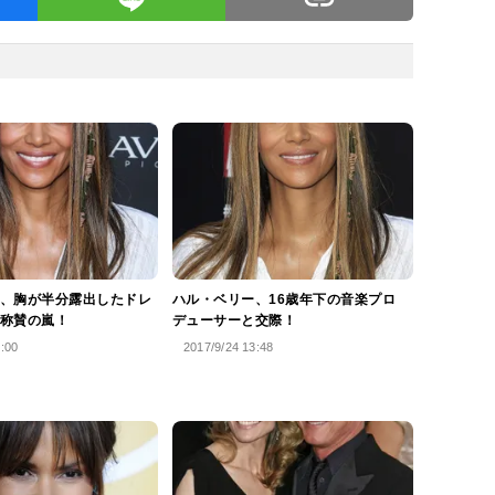
、胸が半分露出したドレ
ハル・ベリー、16歳年下の音楽プロ
称賛の嵐！
デューサーと交際！
2:00
2017/9/24 13:48