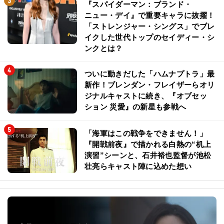
『スパイダーマン：ブランド・
ニュー・デイ』で重要キャラに抜擢！
「ストレンジャー・シングス」でブレ
イクした世代トップのセイディー・シ
ンクとは？
ついに動きだした「ハムナプトラ」最
新作！ブレンダン・フレイザーらオリ
ジナルキャストに続き、『オブセッ
ション 災愛』の新星も参戦へ
「海軍はこの戦争をできません！」
『開戦前夜』で描かれる白熱の“机上
演習”シーンと、石井裕也監督が池松
壮亮らキャスト陣に込めた想い