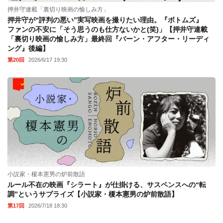
押井守連載「裏切り映画の愉しみ方」
押井守が“評判の悪い”実写映画を撮りたい理由。『ボトムズ』
ファンの不安に「そう思うのも仕方ないかと(笑)」【押井守連載
「裏切り映画の愉しみ方」最終回『バーン・アフター・リーディ
ング』後編】
第20回
2026/6/17 19:30
小説家・榎本憲男の炉前散語
ルール不在の映画『シラート』が仕掛ける、サスペンスへの“転
調”というサプライズ【小説家・榎本憲男の炉前散語】
第17回
2026/7/18 18:30