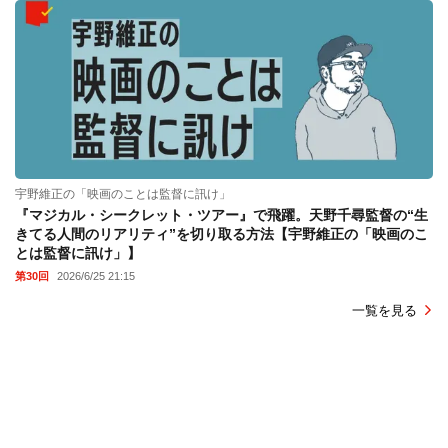
宇野維正の「映画のことは監督に訊け」
『マジカル・シークレット・ツアー』で飛躍。天野千尋監督の“生
きてる人間のリアリティ”を切り取る方法【宇野維正の「映画のこ
とは監督に訊け」】
第30回
2026/6/25 21:15
一覧を見る