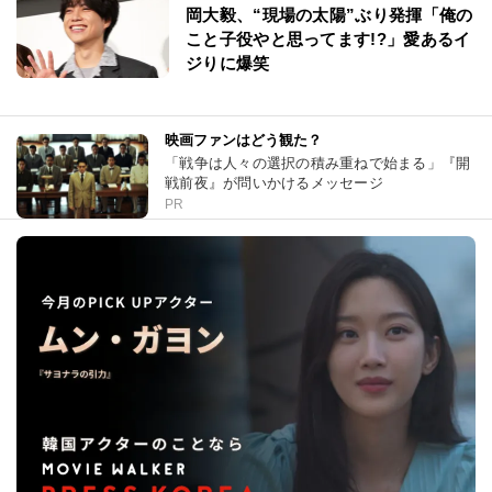
岡大毅、“現場の太陽”ぶり発揮「俺の
こと子役やと思ってます!?」愛あるイ
ジりに爆笑
映画ファンはどう観た？
「戦争は人々の選択の積み重ねで始まる」『開
戦前夜』が問いかけるメッセージ
PR