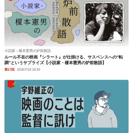
小説家・榎本憲男の炉前散語
ルール不在の映画『シラート』が仕掛ける、サスペンスへの“転
調”というサプライズ【小説家・榎本憲男の炉前散語】
第17回
2026/7/18 18:30