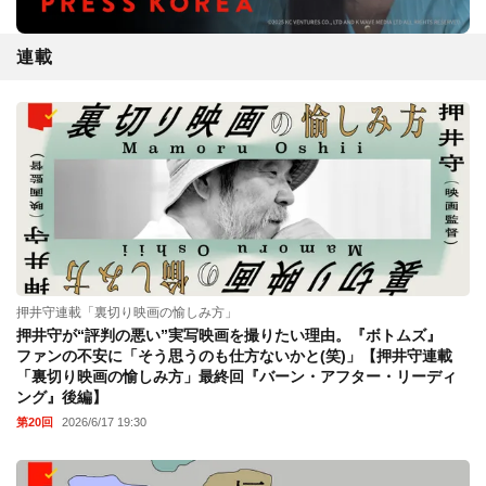
連載
押井守連載「裏切り映画の愉しみ方」
押井守が“評判の悪い”実写映画を撮りたい理由。『ボトムズ』
ファンの不安に「そう思うのも仕方ないかと(笑)」【押井守連載
「裏切り映画の愉しみ方」最終回『バーン・アフター・リーディ
ング』後編】
第20回
2026/6/17 19:30