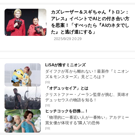
カズレーザー＆スギちゃん『トロン：
アレス』イベントでAIとの付き合い方
を思案！「すべったら『AIのネタでし
た』と逃げ道にする」
2025/9/29 20:29
LiSAが推すミニオンズ
ダイフクが耳から離れない！最新作『ミニオン
ズ＆モンスターズ』見どころは？
PR
「オデュッセイア」とは
クリストファー・ノーラン監督が挑む、英雄オ
デュッセウスの物語を知る！
PR
ヒッチコックを彷彿…！
「物理的に一番近い人が一番怖い」アカデミー
賞女優が体現する“隣人”の恐怖
PR