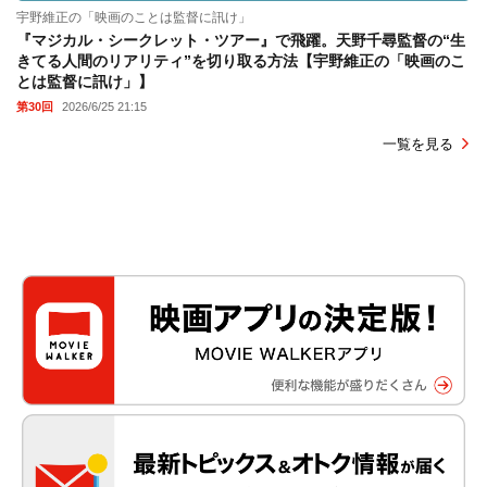
宇野維正の「映画のことは監督に訊け」
『マジカル・シークレット・ツアー』で飛躍。天野千尋監督の“生
きてる人間のリアリティ”を切り取る方法【宇野維正の「映画のこ
とは監督に訊け」】
第30回
2026/6/25 21:15
一覧を見る