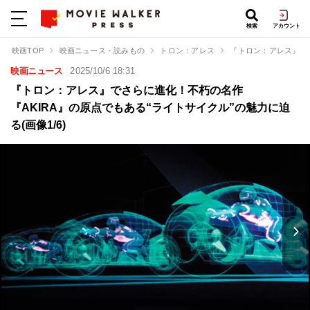
検索
アカウント
映画TOP
映画ニュース・読みもの
トロン：アレス
『トロン：アレス』でさ
映画ニュース
2025/10/6 18:31
『トロン：アレス』でさらに進化！不朽の名作
『AKIRA』の原点でもある“ライトサイクル”の魅力に迫
る(画像1/6)