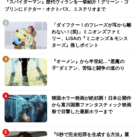
『スパイダーマン』歴代ヴィランを一挙紹介！グリーン・ゴ
ブリンにドクター・オクトパス、ミステリオまで
「ダイフクー！のフレーズが耳から離
れない！(笑)」ミニオンズファミ
リー、LiSAの『ミニオンズ＆モンス
ターズ』推しポイント
『オーメン』から半世紀…“悪魔の
子”ダミアン、苦悩と闘争の道のり
韓国ホラー映画が絶好調！日本公開作
から富川国際ファンタスティック映画
祭で目撃した最新ホラーまで
『5秒で完全犯罪を生成する方法』重