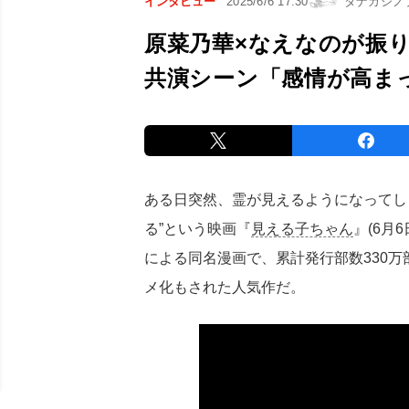
インタビュー
2025/6/6 17:30
タナカシノ
原菜乃華×なえなのが振
共演シーン「感情が高ま
ある日突然、霊が見えるようになってし
る”という映画『
見える子ちゃん
』(6月
による同名漫画で、累計発行部数330万部
メ化もされた人気作だ。