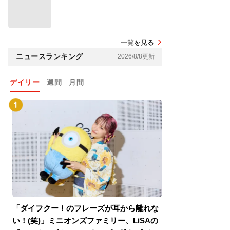
一覧を見る
ニュースランキング
2026/8/8更新
デイリー
週間
月間
「ダイフクー！のフレーズが耳から離れな
『スパイダーマン
い！(笑)」ミニオンズファミリー、LiSAの
介！グリーン・ゴ