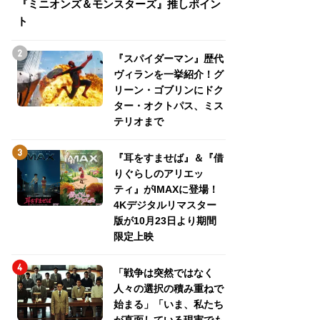
『ミニオンズ＆モンスターズ』推しポイン
トパス、ミステリ
ト
『スパイダーマン』歴代
ヴィランを一挙紹介！グ
リーン・ゴブリンにドク
ター・オクトパス、ミス
テリオまで
『耳をすませば』＆『借
りぐらしのアリエッ
ティ』がIMAXに登場！
4Kデジタルリマスター
版が10月23日より期間
限定上映
「戦争は突然ではなく
人々の選択の積み重ねで
始まる」「いま、私たち