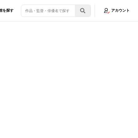
館を探す
アカウント
ーン「感情が高まった」「私だけの贅沢な時間」