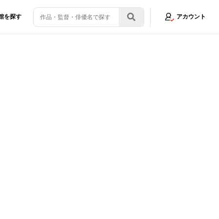
館を探す
アカウント
ラン三つ星を獲得したのか？『グランメゾン・パリ』へ至る波乱万丈のドラ