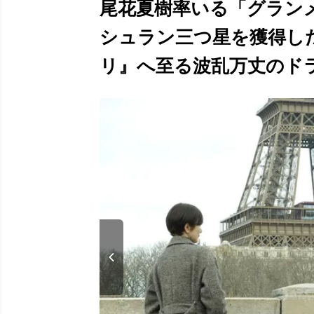
尾花夏樹率いる「グラン
シュラン三つ星を獲得し
リ』へ至る波乱万丈のドラマ