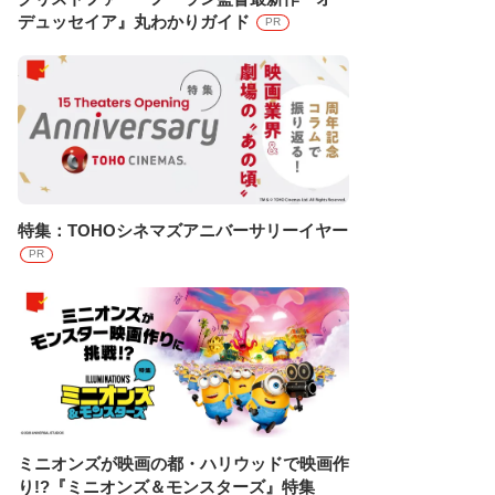
デュッセイア』丸わかりガイド
PR
特集：TOHOシネマズアニバーサリーイヤー
PR
ミニオンズが映画の都・ハリウッドで映画作
り!?『ミニオンズ＆モンスターズ』特集