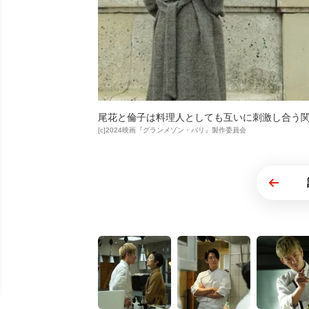
尾花と倫子は料理人としても互いに刺激し合う
[c]2024映画『グランメゾン・パリ』製作委員会