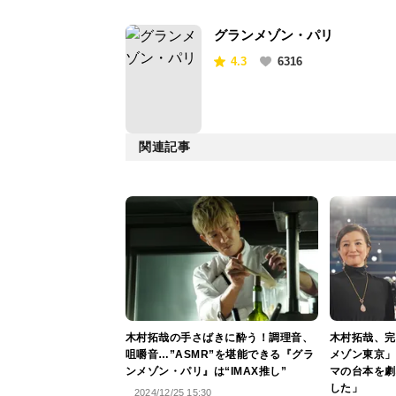
グランメゾン・パリ
4.3
6316
関連記事
木村拓哉の手さばきに酔う！調理音、
木村拓哉、完
咀嚼音…”ASMR”を堪能できる『グラ
メゾン東京」
ンメゾン・パリ』は“IMAX推し”
マの台本を劇
した」
2024/12/25 15:30