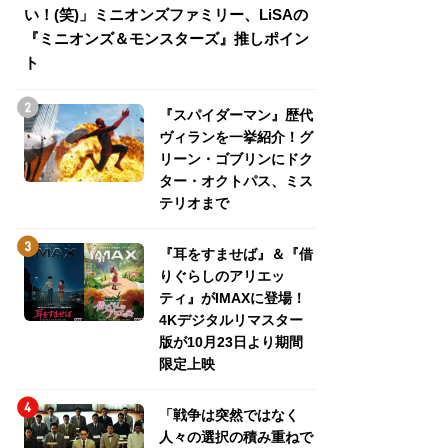
い！(笑)」ミニオンズファミリー、LiSAの
介！グリーン・ゴ
『ミニオンズ＆モンスターズ』推しポイン
トパス、ミステリ
ト
『スパイダーマン』歴代
ヴィランを一挙紹介！グ
リーン・ゴブリンにドク
ター・オクトパス、ミス
テリオまで
『耳をすませば』＆『借
りぐらしのアリエッ
ティ』がIMAXに登場！
4Kデジタルリマスター
版が10月23日より期間
限定上映
「戦争は突然ではなく
人々の選択の積み重ねで