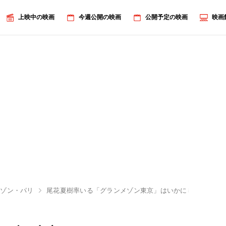
上映中の映画
今週公開の映画
公開予定の映画
映画
メゾン・パリ
尾花夏樹率いる「グランメゾン東京」はいかにしてミシュ