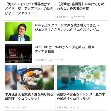
「海の“ワイスピ”！世界観はマー
【見城徹×藤田晋】AI時代でも変
メイド」初「アクアマン」のゆき
わらない経営者の本質
ぽよにアクアライド...
PR(FINCHI on GOETHE)
40年以上スタローンの声を吹き替えてきたレ
ジェンド！ささきいさおが「エクスペンダ...
GOETHEとFINCHIがタッグを組み、新メ
ディアを創設
PR(FINCHI on GOETHE)
早見優さんも実践！夏を乗り切る
炭酸水やお茶をアレンジ！夏の水
鍋料理【クロワッサン】
分補給【クロワッサン】
PR(マガジンハウス)
PR(マガジンハウス)