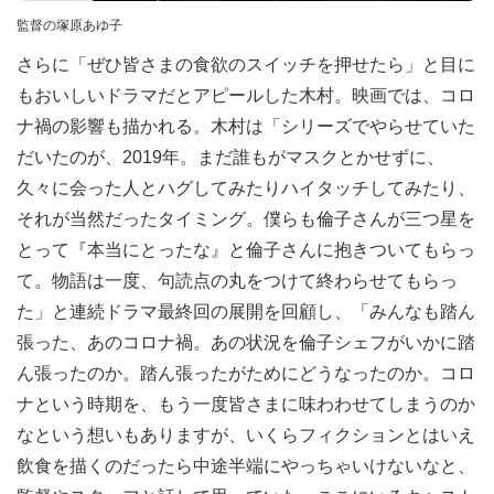
監督の塚原あゆ子
さらに「ぜひ皆さまの食欲のスイッチを押せたら」と目に
もおいしいドラマだとアピールした木村。映画では、コロ
ナ禍の影響も描かれる。木村は「シリーズでやらせていた
だいたのが、2019年。まだ誰もがマスクとかせずに、
久々に会った人とハグしてみたりハイタッチしてみたり、
それが当然だったタイミング。僕らも倫子さんが三つ星を
とって『本当にとったな』と倫子さんに抱きついてもらっ
て。物語は一度、句読点の丸をつけて終わらせてもらっ
た」と連続ドラマ最終回の展開を回顧し、「みんなも踏ん
張った、あのコロナ禍。あの状況を倫子シェフがいかに踏
ん張ったのか。踏ん張ったがためにどうなったのか。コロ
ナという時期を、もう一度皆さまに味わわせてしまうのか
なという想いもありますが、いくらフィクションとはいえ
飲食を描くのだったら中途半端にやっちゃいけないなと、