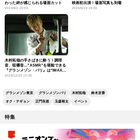
わった絆が感じられる場面カット
映画初出演！場面写真も到着
2024/9/2 20:00
2024/6/18 19:00
木村拓哉の手さばきに酔う！調理
音、咀嚼音…”ASMR”を堪能できる
『グランメゾン・パリ』は“IMAX推
し”
2024/12/25 15:30
グランメゾン東京
グランメゾンパリ
木村拓哉
鈴木京香
オク・テギョン
正門良規
玉森裕太
イベント
特集