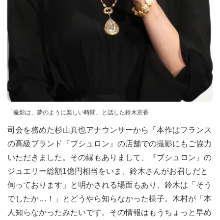
「撮影は、夢のように楽しい時間」と話した鈴木京香
司会を務めた杉山真也アナウンサーから「本作はフランス
の高級ブランド『ブシュロン』の店舗での撮影にもご協力
いただきました。その縁もありまして、『ブシュロン』の
ジュエリー総額1億円相当をいま、鈴木さんがお召しだと
伺っております」と明かされる場面もあり、鈴木は「そう
でしたか…！」とどうやら知らなかった様子。木村が「本
人知らなかったみたいです。その情報はもうちょっと早め