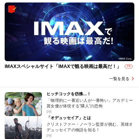
IMAXスペシャルサイト「IMAXで観る映画は最高だ！」
PR
一覧を見る
ヒッチコックを彷彿…！
「物理的に一番近い人が一番怖い」アカデミー
賞女優が体現する“隣人”の恐怖
PR
「オデュッセイア」とは
クリストファー・ノーラン監督が挑む、英雄オ
デュッセイアの物語を知る！
PR