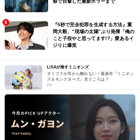
祭で目撃した最新ホラーまで
『5秒で完全犯罪を生成する方法』重
岡大毅、“現場の太陽”ぶり発揮「俺の
こと子役やと思ってます!?」愛あるイ
ジりに爆笑
LiSAが推すミニオンズ
ダイフクが耳から離れない！最新作『ミニオン
ズ＆モンスターズ』見どころは？
PR