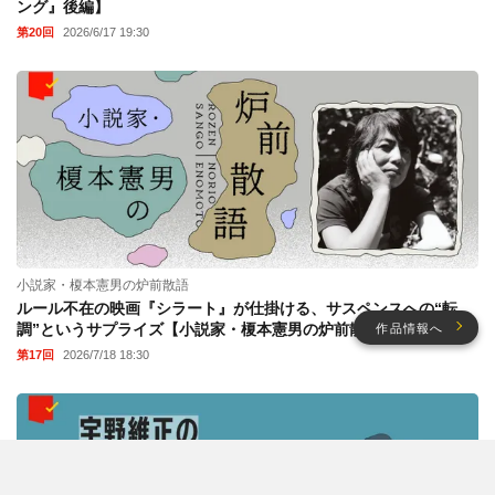
ング』後編】
第20回
2026/6/17 19:30
小説家・榎本憲男の炉前散語
ルール不在の映画『シラート』が仕掛ける、サスペンスへの“転
調”というサプライズ【小説家・榎本憲男の炉前散語】
作品情報へ
第17回
2026/7/18 18:30