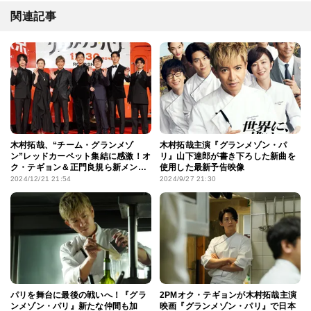
関連記事
木村拓哉、“チーム・グランメゾ
木村拓哉主演『グランメゾン・パ
ン”レッドカーペット集結に感激！オ
リ』山下達郎が書き下ろした新曲を
ク・テギョン＆正門良規ら新メン
使用した最新予告映像
バーも「幸せ」と笑顔
2024/12/21 21:54
2024/9/27 21:30
パリを舞台に最後の戦いへ！『グラ
2PMオク・テギョンが木村拓哉主演
ンメゾン・パリ』新たな仲間も加
映画『グランメゾン・パリ』で日本