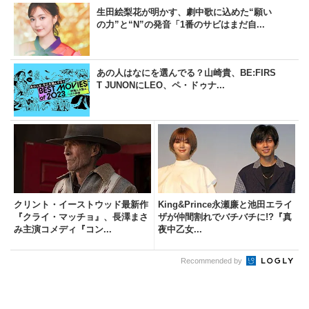
生田絵梨花が明かす、劇中歌に込めた“願い
の力”と“N”の発音「1番のサビはまだ自...
あの人はなにを選んでる？山崎貴、BE:FIRS
T JUNONにLEO、ペ・ドゥナ...
クリント・イーストウッド最新作
King&Prince永瀬廉と池田エライ
『クライ・マッチョ』、長澤まさ
ザが仲間割れでバチバチに!?『真
み主演コメディ『コン...
夜中乙女...
Recommended by