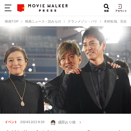
検索
アカウント
映画TOP
映画ニュース・読みもの
グランメゾン・パリ
木村拓哉、完全新
成田おり枝
イベント
2024/12/22 8:30