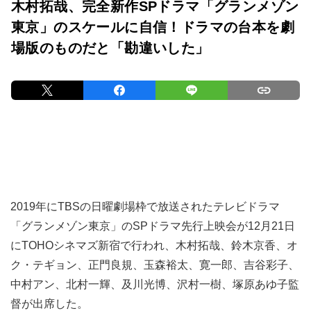
木村拓哉、完全新作SPドラマ「グランメゾン
東京」のスケールに自信！ドラマの台本を劇
場版のものだと「勘違いした」
2019年にTBSの日曜劇場枠で放送されたテレビドラマ
「グランメゾン東京」のSPドラマ先行上映会が12月21日
にTOHOシネマズ新宿で行われ、木村拓哉、鈴木京香、オ
ク・テギョン、正門良規、玉森裕太、寛一郎、吉谷彩子、
中村アン、北村一輝、及川光博、沢村一樹、塚原あゆ子監
督が出席した。