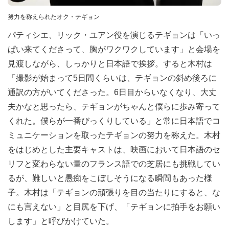
努力を称えられたオク・テギョン
パティシエ、リック・ユアン役を演じるテギョンは「いっ
ぱい来てくださって、胸がワクワクしています」と会場を
見渡しながら、しっかりと日本語で挨拶。すると木村は
「撮影が始まって5日間くらいは、テギョンの斜め後ろに
通訳の方がいてくださった。6日目からいなくなり、大丈
夫かなと思ったら、テギョンがちゃんと僕らに歩み寄って
くれた。僕らが一番びっくりしている」と常に日本語でコ
ミュニケーションを取ったテギョンの努力を称えた。木村
をはじめとした主要キャストは、映画において日本語のセ
リフと変わらない量のフランス語での芝居にも挑戦してい
るが、難しいと愚痴をこぼしそうになる瞬間もあった様
子。木村は「テギョンの頑張りを目の当たりにすると、な
にも言えない」と目尻を下げ、「テギョンに拍手をお願い
します」と呼びかけていた。