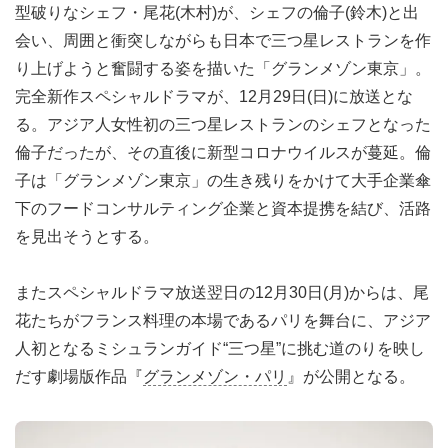
型破りなシェフ・尾花(木村)が、シェフの倫子(鈴木)と出
会い、周囲と衝突しながらも日本で三つ星レストランを作
り上げようと奮闘する姿を描いた「グランメゾン東京」。
完全新作スペシャルドラマが、12月29日(日)に放送とな
る。アジア人女性初の三つ星レストランのシェフとなった
倫子だったが、その直後に新型コロナウイルスが蔓延。倫
子は「グランメゾン東京」の生き残りをかけて大手企業傘
下のフードコンサルティング企業と資本提携を結び、活路
を見出そうとする。
またスペシャルドラマ放送翌日の12月30日(月)からは、尾
花たちがフランス料理の本場であるパリを舞台に、アジア
人初となるミシュランガイド“三つ星”に挑む道のりを映し
だす劇場版作品『
グランメゾン・パリ
』が公開となる。