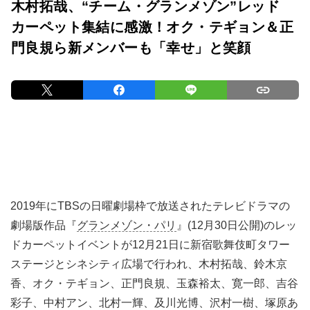
木村拓哉、“チーム・グランメゾン”レッド
カーペット集結に感激！オク・テギョン＆正
門良規ら新メンバーも「幸せ」と笑顔
2019年にTBSの日曜劇場枠で放送されたテレビドラマの
劇場版作品『
グランメゾン・パリ
』(12月30日公開)のレッ
ドカーペットイベントが12月21日に新宿歌舞伎町タワー
ステージとシネシティ広場で行われ、木村拓哉、鈴木京
香、オク・テギョン、正門良規、玉森裕太、寛一郎、吉谷
彩子、中村アン、北村一輝、及川光博、沢村一樹、塚原あ