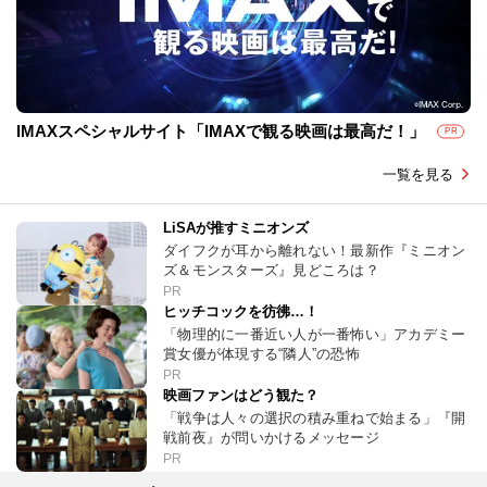
IMAXスペシャルサイト「IMAXで観る映画は最高だ！」
PR
一覧を見る
LiSAが推すミニオンズ
ダイフクが耳から離れない！最新作『ミニオン
ズ＆モンスターズ』見どころは？
PR
ヒッチコックを彷彿…！
「物理的に一番近い人が一番怖い」アカデミー
賞女優が体現する“隣人”の恐怖
PR
映画ファンはどう観た？
「戦争は人々の選択の積み重ねで始まる」『開
戦前夜』が問いかけるメッセージ
PR