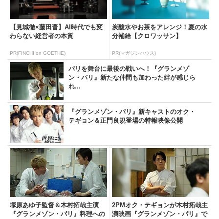
【見城徹×藤田晋】AI時代でも変
炭酸水やお茶をアレンジ！夏の水
わらない経営者の本質
分補給【クロワッサン】
PR(FINCHI on GOETHE)
PR(マガジンハウス)
パリを舞台に最後の戦いへ！『グランメゾ
ン・パリ』新たな仲間も加わった絆が感じら
れ...
『グランメゾン・パリ』新キャストのオク・
テギョン＆正門良規登場の特報映像公開
塚原あゆ子監督＆木村拓哉主演
2PMオク・テギョンが木村拓哉主
『グランメゾン・パリ』料理への
演映画『グランメゾン・パリ』で