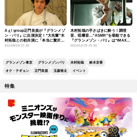
Aぇ! group正門良規が『グランメゾ
木村拓哉の手さばきに酔う！調理
ン・パリ』に出演決定！“大先輩”木
音、咀嚼音…”ASMR”を堪能できる
村拓哉との初共演に「本当に贅沢な
『グランメゾン・パリ』は“IMAX推
時間でした」
し”
2024/6/26 17:30
2024/12/25 15:30
グランメゾン東京
グランメゾンパリ
木村拓哉
鈴木京香
オク・テギョン
正門良規
玉森裕太
イベント
特集