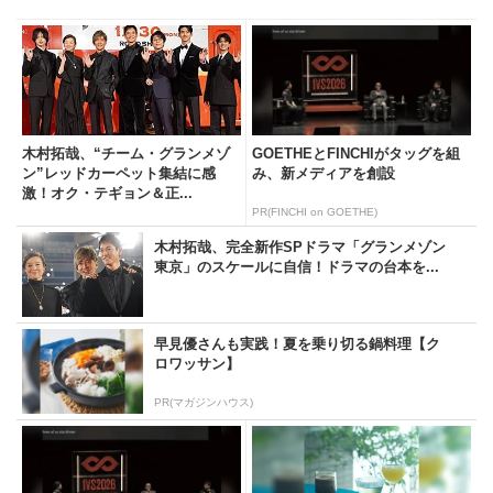
木村拓哉、“チーム・グランメゾ
GOETHEとFINCHIがタッグを組
ン”レッドカーペット集結に感
み、新メディアを創設
激！オク・テギョン＆正...
PR(FINCHI on GOETHE)
木村拓哉、完全新作SPドラマ「グランメゾン
東京」のスケールに自信！ドラマの台本を...
早見優さんも実践！夏を乗り切る鍋料理【ク
ロワッサン】
PR(マガジンハウス)