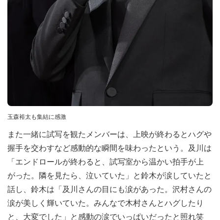
玉森裕太も集結に感激
また一緒に試写を観たメンバーは、上映が終わるとハグや
握手を交わすなど感動的な瞬間を味わったという。及川は
「エンドロールが終わると、試写室から温かい拍手が上
がった。隣を見たら、泣いていた」と鈴木が涙していたと
話し、鈴木は「及川さんの目にも涙があった。沢村さんの
涙が美しく輝いていた。みんなで木村さんとハグしたり
と、大変でした」と感動の涙でいっぱいだったと照れ笑