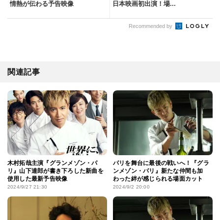
情熱が伝わる予告映像
日本映画初出演！場...
Recommended by
関連記事
木村拓哉主演『グランメゾン・パ
パリを舞台に最後の戦いへ！『グラ
リ』山下達郎が書き下ろした新曲を
ンメゾン・パリ』新たな仲間も加
使用した最新予告映像
わった絆が感じられる場面カット
2024/9/27 21:30
2024/9/2 20:00