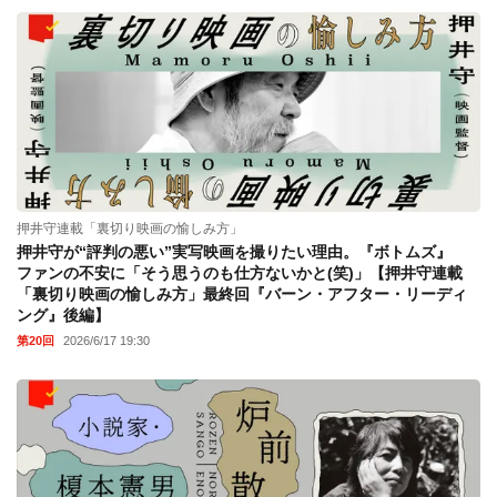
押井守連載「裏切り映画の愉しみ方」
押井守が“評判の悪い”実写映画を撮りたい理由。『ボトムズ』
ファンの不安に「そう思うのも仕方ないかと(笑)」【押井守連載
「裏切り映画の愉しみ方」最終回『バーン・アフター・リーディ
ング』後編】
第20回
2026/6/17 19:30