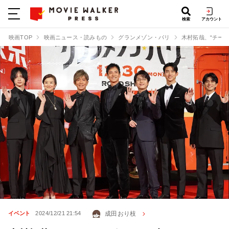
検索
アカウント
映画TOP
映画ニュース・読みもの
グランメゾン・パリ
木村拓哉、“チー
成田おり枝
イベント
2024/12/21 21:54