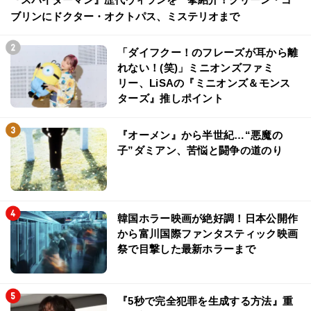
ブリンにドクター・オクトパス、ミステリオまで
「ダイフクー！のフレーズが耳から離
れない！(笑)」ミニオンズファミ
リー、LiSAの『ミニオンズ＆モンス
ターズ』推しポイント
『オーメン』から半世紀…“悪魔の
子”ダミアン、苦悩と闘争の道のり
韓国ホラー映画が絶好調！日本公開作
から富川国際ファンタスティック映画
祭で目撃した最新ホラーまで
『5秒で完全犯罪を生成する方法』重