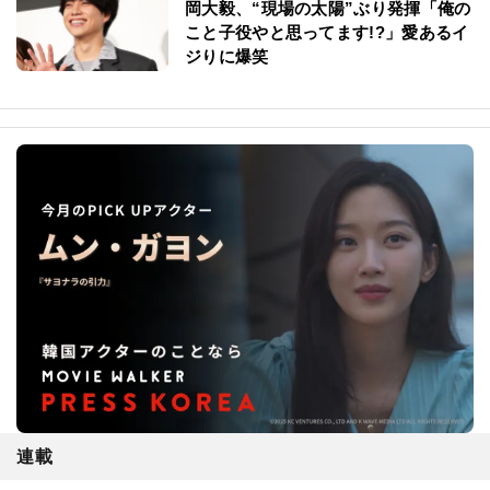
岡大毅、“現場の太陽”ぶり発揮「俺の
こと子役やと思ってます!?」愛あるイ
ジりに爆笑
連載