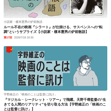
小説家・榎本憲男の炉前散語
ルール不在の映画『シラート』が仕掛ける、サスペンスへの“転
調”というサプライズ【小説家・榎本憲男の炉前散語】
第17回
2026/7/18 18:30
宇野維正の「映画のことは監督に訊け」
『マジカル・シークレット・ツアー』で飛躍。天野千尋監督の“生
きてる人間のリアリティ”を切り取る方法【宇野維正の「映画のこ
とは監督に訊け」】