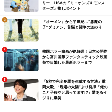
リー、LiSAの『ミニオンズ＆モンス
ターズ』推しポイント
『オーメン』から半世紀…“悪魔の
子”ダミアン、苦悩と闘争の道のり
韓国ホラー映画が絶好調！日本公開作
から富川国際ファンタスティック映画
祭で目撃した最新ホラーまで
『5秒で完全犯罪を生成する方法』重
岡大毅、“現場の太陽”ぶり発揮「俺の
こと子役やと思ってます!?」愛あるイ
ジりに爆笑