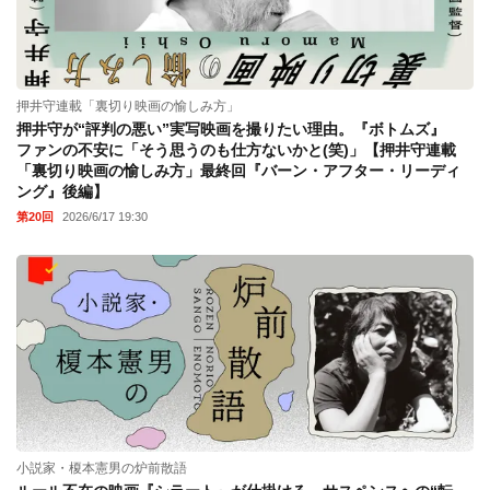
押井守連載「裏切り映画の愉しみ方」
押井守が“評判の悪い”実写映画を撮りたい理由。『ボトムズ』
ファンの不安に「そう思うのも仕方ないかと(笑)」【押井守連載
「裏切り映画の愉しみ方」最終回『バーン・アフター・リーディ
ング』後編】
第20回
2026/6/17 19:30
小説家・榎本憲男の炉前散語