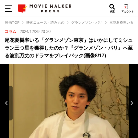
検索
アカウント
映画TOP
映画ニュース・読みもの
グランメゾン・パリ
尾花夏樹率いる「
コラム
2024/12/29 20:30
尾花夏樹率いる「グランメゾン東京」はいかにしてミシュ
ラン三つ星を獲得したのか？『グランメゾン・パリ』へ至
る波乱万丈のドラマをプレイバック(画像8/17)