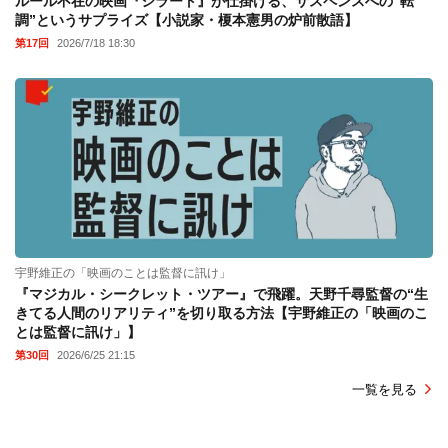
ルール不在の映画『シラート』が仕掛ける、サスペンスへの“転
調”というサプライズ【小説家・榎本憲男の炉前散語】
第17回
2026/7/18 18:30
宇野維正の「映画のことは監督に訊け」
『マジカル・シークレット・ツアー』で飛躍。天野千尋監督の“生
きてる人間のリアリティ”を切り取る方法【宇野維正の「映画のこ
とは監督に訊け」】
第30回
2026/6/25 21:15
一覧を見る