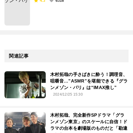
4.3
6316
関連記事
木村拓哉の手さばきに酔う！調理音、
咀嚼音…”ASMR”を堪能できる『グラ
ンメゾン・パリ』は“IMAX推し”
2024/12/25 15:30
木村拓哉、完全新作SPドラマ「グラ
ンメゾン東京」のスケールに自信！ド
ラマの台本を劇場版のものだと「勘違