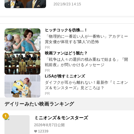
2021/9/23 14:15
ヒッチコックを彷彿…！
「物理的に一番近い人が一番怖い」アカデミー
賞女優が体現する“隣人”の恐怖
PR
映画ファンはどう観た？
「戦争は人々の選択の積み重ねで始まる」『開
戦前夜』が問いかけるメッセージ
PR
LiSAが推すミニオンズ
ダイフクが耳から離れない！最新作『ミニオン
ズ＆モンスターズ』見どころは？
PR
デイリーみたい映画ランキング
ミニオンズ＆モンスターズ
2026年8月7日公開
12339