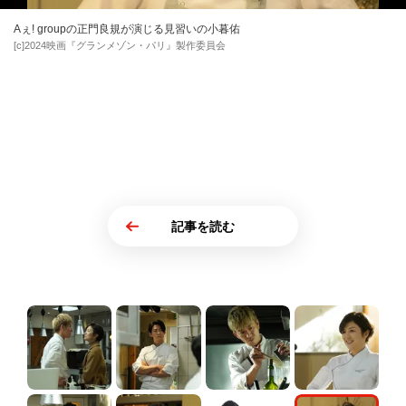
Aぇ! groupの正門良規が演じる見習いの小暮佑
[c]2024映画『グランメゾン・パリ』製作委員会
記事を読む