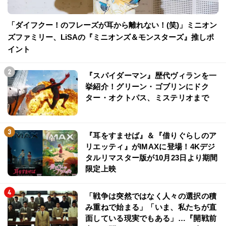
「ダイフクー！のフレーズが耳から離れない！(笑)」ミニオン
ズファミリー、LiSAの『ミニオンズ＆モンスターズ』推しポ
イント
『スパイダーマン』歴代ヴィランを一
挙紹介！グリーン・ゴブリンにドク
ター・オクトパス、ミステリオまで
『耳をすませば』＆『借りぐらしのア
リエッティ』がIMAXに登場！4Kデジ
タルリマスター版が10月23日より期間
限定上映
「戦争は突然ではなく人々の選択の積
み重ねで始まる」「いま、私たちが直
面している現実でもある」…『開戦前