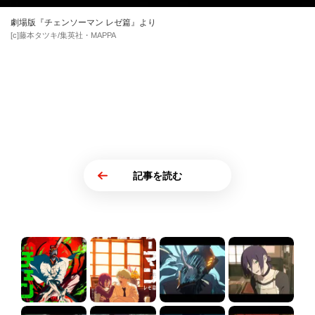
劇場版『チェンソーマン レゼ篇』より
[c]藤本タツキ/集英社・MAPPA
記事を読む