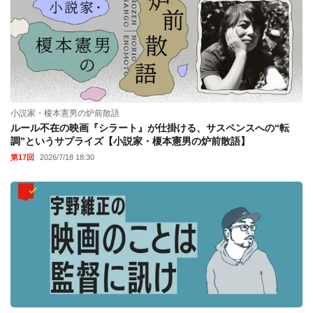
小説家・榎本憲男の炉前散語
ルール不在の映画『シラート』が仕掛ける、サスペンスへの“転
調”というサプライズ【小説家・榎本憲男の炉前散語】
第17回
2026/7/18 18:30