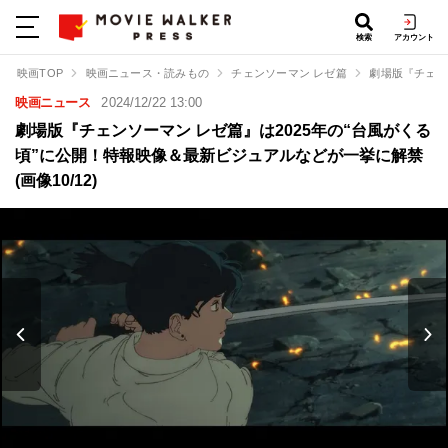
検索
アカウント
映画TOP
映画ニュース・読みもの
チェンソーマン レゼ篇
劇場版『チェン
映画ニュース
2024/12/22 13:00
劇場版『チェンソーマン レゼ篇』は2025年の“台風がくる
頃”に公開！特報映像＆最新ビジュアルなどが一挙に解禁
(画像10/12)