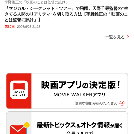
宇野維正の「映画のことは監督に訊け」
『マジカル・シークレット・ツアー』で飛躍。天野千尋監督の“生
きてる人間のリアリティ”を切り取る方法【宇野維正の「映画のこ
とは監督に訊け」】
第30回
2026/6/25 21:15
一覧を見る