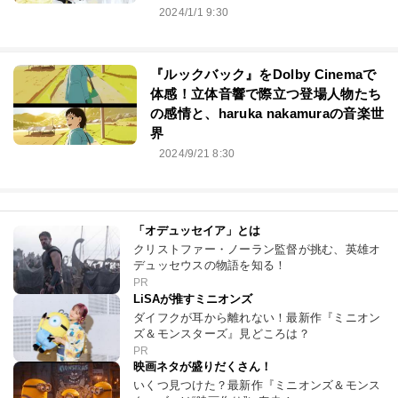
2024/1/1 9:30
『ルックバック』をDolby Cinemaで
体感！立体音響で際立つ登場人物たち
の感情と、haruka nakamuraの音楽世
界
2024/9/21 8:30
「オデュッセイア」とは
クリストファー・ノーラン監督が挑む、英雄オ
デュッセウスの物語を知る！
PR
LiSAが推すミニオンズ
ダイフクが耳から離れない！最新作『ミニオン
ズ＆モンスターズ』見どころは？
PR
映画ネタが盛りだくさん！
いくつ見つけた？最新作『ミニオンズ＆モンス