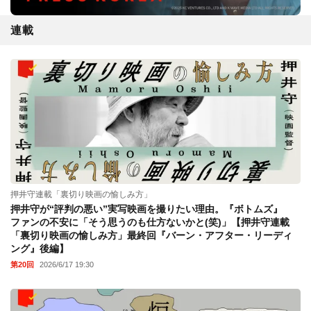
連載
押井守連載「裏切り映画の愉しみ方」
押井守が“評判の悪い”実写映画を撮りたい理由。『ボトムズ』
ファンの不安に「そう思うのも仕方ないかと(笑)」【押井守連載
「裏切り映画の愉しみ方」最終回『バーン・アフター・リーディ
ング』後編】
第20回
2026/6/17 19:30