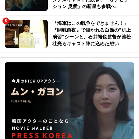
ション 災愛』の新星も参戦へ
「海軍はこの戦争をできません！」
『開戦前夜』で描かれる白熱の“机上
演習”シーンと、石井裕也監督が池松
壮亮らキャスト陣に込めた想い