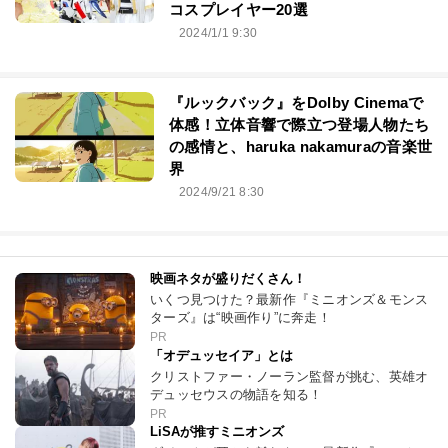
コスプレイヤー20選
2024/1/1 9:30
『ルックバック』をDolby Cinemaで
体感！立体音響で際立つ登場人物たち
の感情と、haruka nakamuraの音楽世
界
2024/9/21 8:30
映画ネタが盛りだくさん！
いくつ見つけた？最新作『ミニオンズ＆モンス
ターズ』は“映画作り”に奔走！
PR
「オデュッセイア」とは
クリストファー・ノーラン監督が挑む、英雄オ
デュッセウスの物語を知る！
PR
LiSAが推すミニオンズ