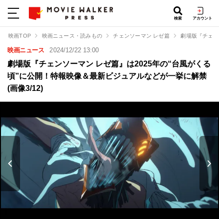
検索
アカウント
映画TOP
映画ニュース・読みもの
チェンソーマン レゼ篇
劇場版『チェン
映画ニュース
2024/12/22 13:00
劇場版『チェンソーマン レゼ篇』は2025年の“台風がくる
頃”に公開！特報映像＆最新ビジュアルなどが一挙に解禁
(画像3/12)