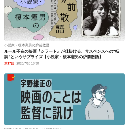
小説家・榎本憲男の炉前散語
ルール不在の映画『シラート』が仕掛ける、サスペンスへの“転
調”というサプライズ【小説家・榎本憲男の炉前散語】
第17回
2026/7/18 18:30