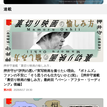
連載
押井守連載「裏切り映画の愉しみ方」
押井守が“評判の悪い”実写映画を撮りたい理由。『ボトムズ』
ファンの不安に「そう思うのも仕方ないかと(笑)」【押井守連載
「裏切り映画の愉しみ方」最終回『バーン・アフター・リーディ
ング』後編】
第20回
2026/6/17 19:30