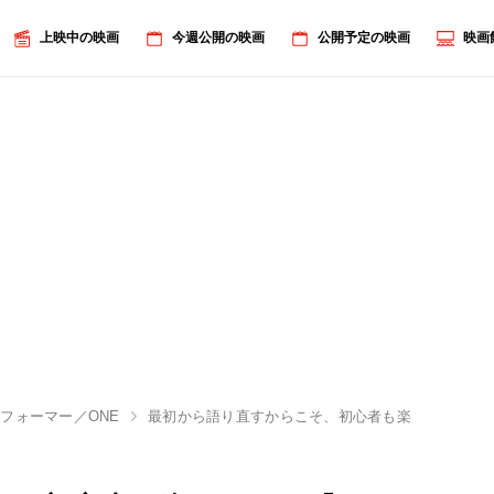
上映中の映画
今週公開の映画
公開予定の映画
映画
フォーマー／ONE
最初から語り直すからこそ、初心者も楽しめる！『ト