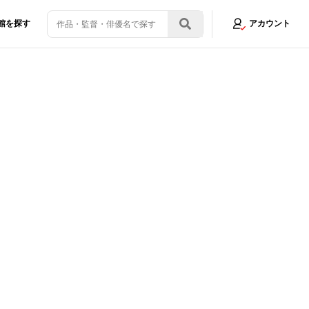
館を探す
アカウント
ランスフォーマー／ONE』“王道”が詰まった物語の魅力
画像4/13