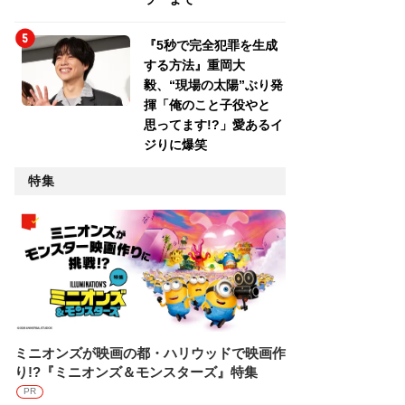
『5秒で完全犯罪を生成
する方法』重岡大
毅、“現場の太陽”ぶり発
揮「俺のこと子役やと
思ってます!?」愛あるイ
ジりに爆笑
特集
ミニオンズが映画の都・ハリウッドで映画作
り!?『ミニオンズ＆モンスターズ』特集
PR