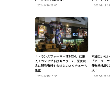
2024/9/26 21:00
2024/9/19 1
「トランスフォーマー博2024」に潜
本編にいない
入！コンセプトはセクター7、歴代玩
「ビーストウ
具に開発資料や大迫力のスタチューも
優無法地帯2
設置
入！
2024/9/15 18:30
2023/7/21 1