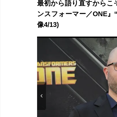
最初から語り直すからこ
ンスフォーマー／ONE』
像4/13)