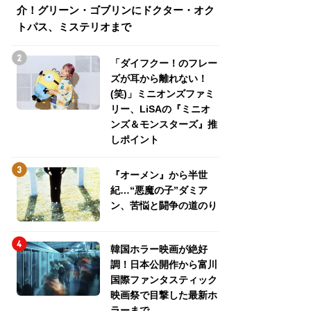
介！グリーン・ゴブリンにドクター・オク
介！グリーン・ゴ
トパス、ミステリオまで
トパス、ミステリ
「ダイフクー！のフレー
ズが耳から離れない！
(笑)」ミニオンズファミ
リー、LiSAの『ミニオ
ンズ＆モンスターズ』推
しポイント
『オーメン』から半世
紀…“悪魔の子”ダミア
ン、苦悩と闘争の道のり
韓国ホラー映画が絶好
調！日本公開作から富川
国際ファンタスティック
映画祭で目撃した最新ホ
ラーまで