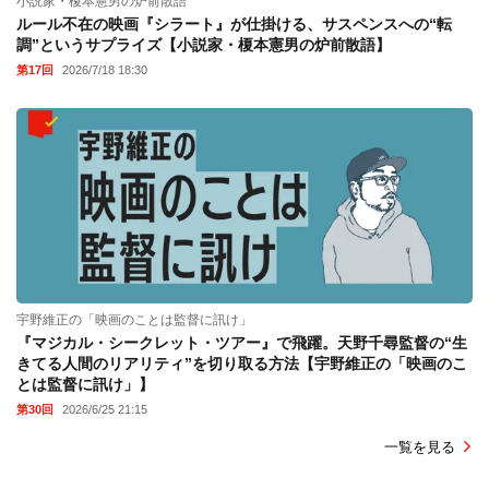
小説家・榎本憲男の炉前散語
ルール不在の映画『シラート』が仕掛ける、サスペンスへの“転
調”というサプライズ【小説家・榎本憲男の炉前散語】
第17回
2026/7/18 18:30
宇野維正の「映画のことは監督に訊け」
『マジカル・シークレット・ツアー』で飛躍。天野千尋監督の“生
きてる人間のリアリティ”を切り取る方法【宇野維正の「映画のこ
とは監督に訊け」】
第30回
2026/6/25 21:15
一覧を見る