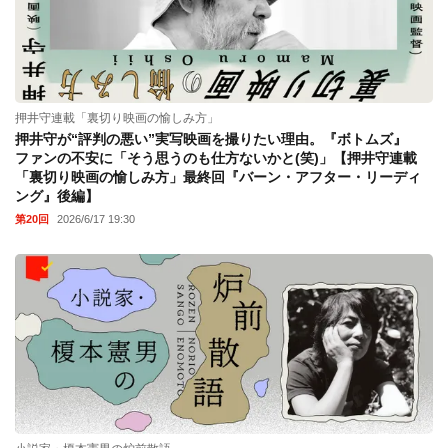
押井守連載「裏切り映画の愉しみ方」
押井守が“評判の悪い”実写映画を撮りたい理由。『ボトムズ』
ファンの不安に「そう思うのも仕方ないかと(笑)」【押井守連載
「裏切り映画の愉しみ方」最終回『バーン・アフター・リーディ
ング』後編】
第20回
2026/6/17 19:30