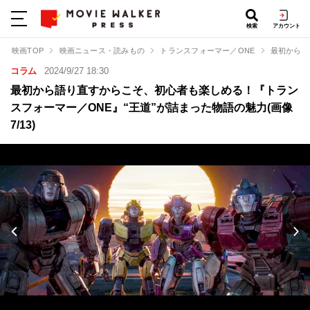
検索
アカウント
映画TOP
映画ニュース・読みもの
トランスフォーマー／ONE
最初から語
コラム
2024/9/27 18:30
最初から語り直すからこそ、初心者も楽しめる！『トラン
スフォーマー／ONE』“王道”が詰まった物語の魅力(画像
7/13)