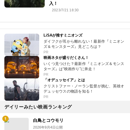
入！
2023/7/21 18:30
LiSAが推すミニオンズ
ダイフクが耳から離れない！最新作『ミニオン
ズ＆モンスターズ』見どころは？
PR
映画ネタが盛りだくさん！
いくつ見つけた？最新作『ミニオンズ＆モンス
ターズ』は“映画作り”に奔走！
PR
「オデュッセイア」とは
クリストファー・ノーラン監督が挑む、英雄オ
デュッセウスの物語を知る！
PR
デイリーみたい映画ランキング
白鳥とコウモリ
2026年9月4日公開