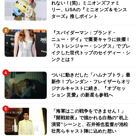
れない！(笑)」ミニオンズファミ
リー、LiSAの『ミニオンズ＆モンス
ターズ』推しポイント
『スパイダーマン：ブランド・
ニュー・デイ』で重要キャラに抜擢！
「ストレンジャー・シングス」でブレ
イクした世代トップのセイディー・シ
ンクとは？
ついに動きだした「ハムナプトラ」最
新作！ブレンダン・フレイザーらオリ
ジナルキャストに続き、『オブセッ
ション 災愛』の新星も参戦へ
「海軍はこの戦争をできません！」
『開戦前夜』で描かれる白熱の“机上
演習”シーンと、石井裕也監督が池松
壮亮らキャスト陣に込めた想い