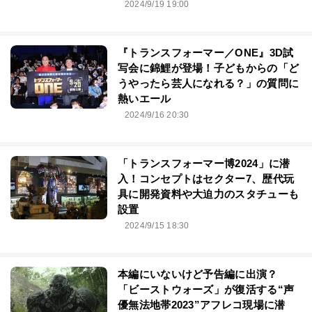
2024/9/19 19:00
『トランスフォーマー／ONE』3D試
写会に錦鯉が登場！子どもからの「ど
うやったら芸人になれる？」の質問に
熱いエール
2024/9/16 20:30
「トランスフォーマー博2024」に潜
入！コンセプトはセクター7、歴代玩
具に開発資料や大迫力のスタチューも
設置
2024/9/15 18:30
本編にいないけど予告編に出演？
「ビーストウォーズ」が復活する“声
優無法地帯2023”アフレコ現場に潜