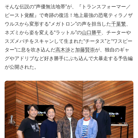
そんな伝説の“声優無法地帯”が、『トランスフォーマー／
ビースト覚醒』で奇跡の復活！地上最強の恐竜ティラノザ
ウルスから変形する“メガトロン”の声を担当した
千葉繁
、
ネズミから姿を変える“ラットル”の
山口勝平
、チーターや
スズメバチをスキャンして生まれた“チータス”と“ワスピー
ター”に息を吹き込んだ
高木渉
と
加藤賢崇
が、独自のギャ
グやアドリブなど好き勝手にぶち込んで大暴走する予告編
が公開された。