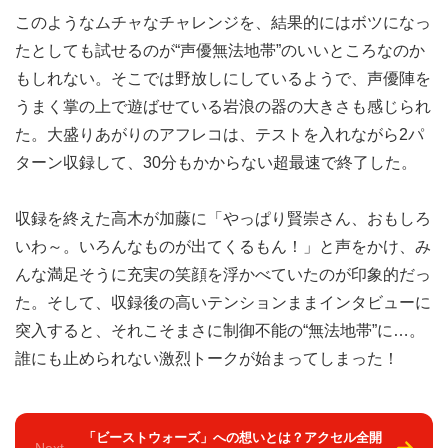
このようなムチャなチャレンジを、結果的にはボツになっ
たとしても試せるのが“声優無法地帯”のいいところなのか
もしれない。そこでは野放しにしているようで、声優陣を
うまく掌の上で遊ばせている岩浪の器の大きさも感じられ
た。大盛りあがりのアフレコは、テストを入れながら2パ
ターン収録して、30分もかからない超最速で終了した。
収録を終えた高木が加藤に「やっぱり賢崇さん、おもしろ
いわ～。いろんなものが出てくるもん！」と声をかけ、み
んな満足そうに充実の笑顔を浮かべていたのが印象的だっ
た。そして、収録後の高いテンションままインタビューに
突入すると、それこそまさに制御不能の“無法地帯”に…。
誰にも止められない激烈トークが始まってしまった！
「ビーストウォーズ」への想いとは？アクセル全開