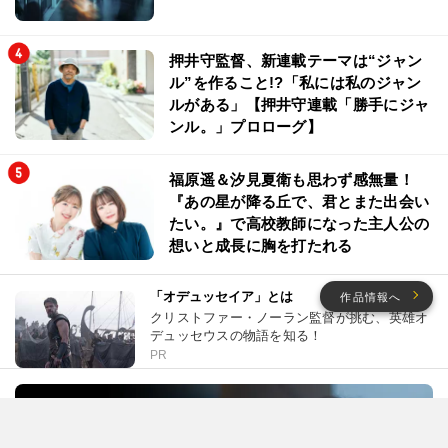
押井守監督、新連載テーマは“ジャン
ル”を作ること!?「私には私のジャン
ルがある」【押井守連載「勝手にジャ
ンル。」プロローグ】
福原遥＆汐見夏衛も思わず感無量！
『あの星が降る丘で、君とまた出会い
たい。』で高校教師になった主人公の
想いと成長に胸を打たれる
「オデュッセイア」とは
作品情報へ
クリストファー・ノーラン監督が挑む、英雄オ
デュッセウスの物語を知る！
PR