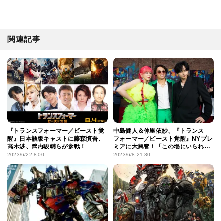
関連記事
『トランスフォーマー／ビースト覚
中島健人＆仲里依紗、『トランス
醒』日本語版キャストに藤森慎吾、
フォーマー／ビースト覚醒』NYプレ
高木渉、武内駿輔らが参戦！
ミアに大興奮！「この場にいられて
とても光栄」
2023/6/22 8:00
2023/6/8 21:30