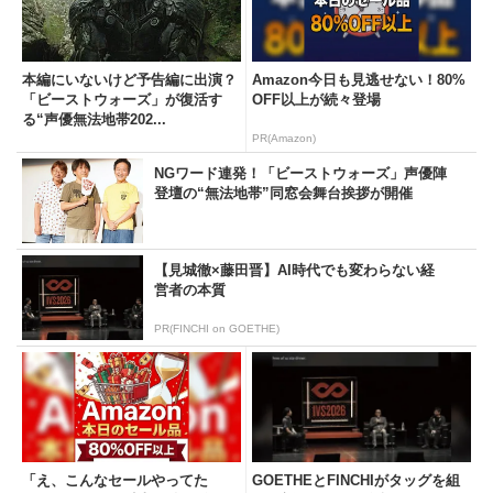
本編にいないけど予告編に出演？
Amazon今日も見逃せない！80%
「ビーストウォーズ」が復活す
OFF以上が続々登場
る“声優無法地帯202...
PR(Amazon)
NGワード連発！「ビーストウォーズ」声優陣
登壇の“無法地帯”同窓会舞台挨拶が開催
【見城徹×藤田晋】AI時代でも変わらない経
営者の本質
PR(FINCHI on GOETHE)
「え、こんなセールやってた
GOETHEとFINCHIがタッグを組