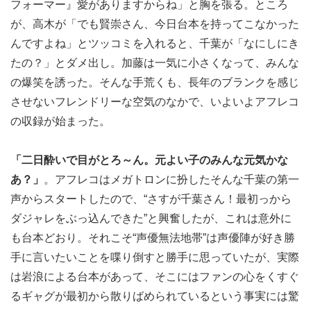
フォーマー』愛がありますからね」と胸を張る。ところ
が、高木が「でも賢崇さん、今日台本を持ってこなかった
んですよね」とツッコミを入れると、千葉が「なにしにき
たの？」とダメ出し。加藤は一気に小さくなって、みんな
の爆笑を誘った。そんな手荒くも、長年のブランクを感じ
させないフレンドリーな空気のなかで、いよいよアフレコ
の収録が始まった。
「二日酔いで目がとろ～ん。元よい子のみんな元気かな
あ？」
。アフレコはメガトロンに扮したそんな千葉の第一
声からスタートしたので、“さすが千葉さん！最初っから
ダジャレをぶっ込んできた”と興奮したが、これは意外に
も台本どおり。それこそ“声優無法地帯”は声優陣が好き勝
手に言いたいことを喋り倒すと勝手に思っていたが、実際
は岩浪による台本があって、そこにはファンの心をくすぐ
るギャグが最初から散りばめられているという事実には驚