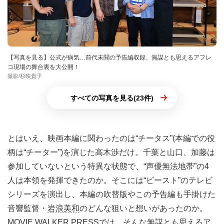
【写真を見る】公式が病気…前代未聞の予告編収録、無謀とも思えるアフレ
コ現場の舞台裏を大公開！
撮影/杉映貴子
すべての写真を見る(23件)
とはいえ、映画本編に関わったのは“チータス”(本編での役
柄は“チーター”)を演じた高木渉だけ。千葉と山口、加藤は
参加していないという特異な状態で、“声優無法地帯”の4
人は本領を発揮できたのか。そこには“ビースト”のテレビ
シリーズを演出し、本編の吹替版やこの予告編も手掛けた
音響監督・
岩浪美和
のどんな狙いと想いがあったのか。
MOVIE WALKER PRESSでは、そんな無謀とも思えるア