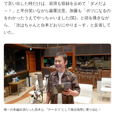
て言い出した時だけは、岩浪も収録を止めて「ダメだよ
～！」と半分笑いながら厳重注意。加藤も「ボツになるの
をわかったうえでやっちゃいました(笑)」と頭を搔きなが
ら、「次はちゃんと台本どおりにやりま～す」と反省して
いた。
唯一の本編出演だった高木も、“チータス”として無法地帯に乗り込む！