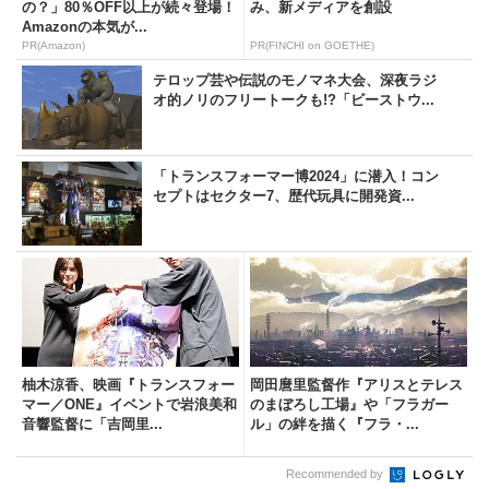
の？」80％OFF以上が続々登場！
み、新メディアを創設
Amazonの本気が...
PR(Amazon)
PR(FINCHI on GOETHE)
テロップ芸や伝説のモノマネ大会、深夜ラジ
オ的ノリのフリートークも!?「ビーストウ...
「トランスフォーマー博2024」に潜入！コン
セプトはセクター7、歴代玩具に開発資...
柚木涼香、映画『トランスフォー
岡田麿里監督作『アリスとテレス
マー／ONE』イベントで岩浪美和
のまぼろし工場』や「フラガー
音響監督に「吉岡里...
ル」の絆を描く『フラ・...
Recommended by