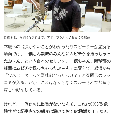
自虐ネタから危険な話題まで、アドリブをぶっ込みまくる加藤
本編への出演がないことがわかったワスピーターが愚痴る
場面では、
「僕ちん親戚のみんなにムビチケを送っちゃっ
たぶ～ん」
という台本のセリフを、
「僕ちゃん、野球部の
後輩にムビチケ送っちゃったぶ～ん」
に変えて、岩浪から
「ワスピーターって野球部だったっけ？」と疑問形のツッ
コミが入る。だが、これはなんとなくスルーされて加藤も
涼しい顔をしている。
けれど、
「俺たちに出番がないなんて、これは〇〇(※危
険すぎて記事内での紹介は避けておく)の陰謀だ！」
なん