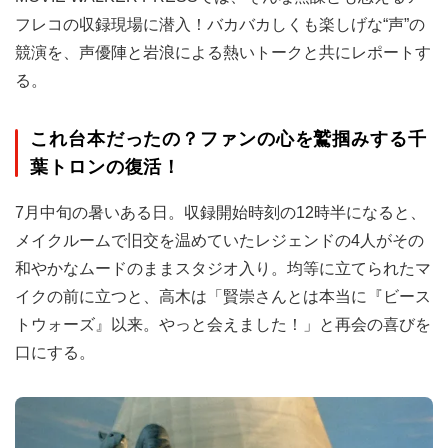
フレコの収録現場に潜入！バカバカしくも楽しげな“声”の
競演を、声優陣と岩浪による熱いトークと共にレポートす
る。
これ台本だったの？ファンの心を鷲掴みする千
葉トロンの復活！
7月中旬の暑いある日。収録開始時刻の12時半になると、
メイクルームで旧交を温めていたレジェンドの4人がその
和やかなムードのままスタジオ入り。均等に立てられたマ
イクの前に立つと、高木は「賢崇さんとは本当に『ビース
トウォーズ』以来。やっと会えました！」と再会の喜びを
口にする。