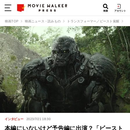
検索
アカウント
映画TOP
映画ニュース・読みもの
トランスフォーマー／ビースト覚醒
本
インタビュー
2023/7/21 18:30
本編にいないけど予告編に出演？「ビースト