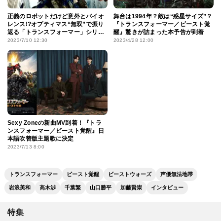
正義のロボットだけど意外とバイオ
舞台は1994年？敵は“惑星サイズ”？
レンス!?オプティマス“無双”で振り
『トランスフォーマー／ビースト覚
返る「トランスフォーマー」シリー
醒』驚きが詰まった本予告が到着
ズ
2023/7/10 12:30
2023/4/28 12:00
Sexy Zoneの新曲MV到着！『トラ
ンスフォーマー／ビースト覚醒』日
本語吹替版主題歌に決定
2023/7/13 8:00
トランスフォーマー
ビースト覚醒
ビーストウォーズ
声優無法地帯
岩浪美和
高木渉
千葉繁
山口勝平
加藤賢崇
インタビュー
特集