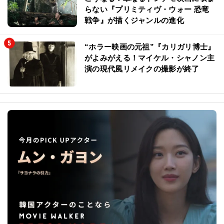
ターズ』推しポイント
恐竜映画にベトナム戦争をぶち込むと
こうなる！単なるトンデモ映画に収ま
らない『プリミティヴ・ウォー 恐竜
戦争』が描くジャンルの進化
“ホラー映画の元祖”『カリガリ博士』
がよみがえる！マイケル・シャノン主
演の現代風リメイクの撮影が終了