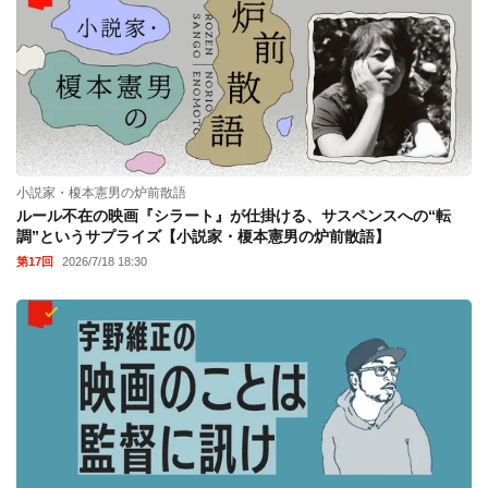
「裏切り映画の愉しみ方」最終回『バーン・アフター・リーディ
ング』後編】
第20回
2026/6/17 19:30
小説家・榎本憲男の炉前散語
ルール不在の映画『シラート』が仕掛ける、サスペンスへの“転
調”というサプライズ【小説家・榎本憲男の炉前散語】
第17回
2026/7/18 18:30