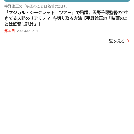
宇野維正の「映画のことは監督に訊け」
『マジカル・シークレット・ツアー』で飛躍。天野千尋監督の“生
きてる人間のリアリティ”を切り取る方法【宇野維正の「映画のこ
とは監督に訊け」】
第30回
2026/6/25 21:15
一覧を見る