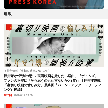
連載
押井守連載「裏切り映画の愉しみ方」
押井守が“評判の悪い”実写映画を撮りたい理由。『ボトムズ』
ファンの不安に「そう思うのも仕方ないかと(笑)」【押井守連載