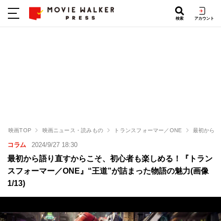
検索
アカウント
映画TOP
映画ニュース・読みもの
トランスフォーマー／ONE
最初から語
コラム
2024/9/27 18:30
最初から語り直すからこそ、初心者も楽しめる！『トラン
スフォーマー／ONE』“王道”が詰まった物語の魅力(画像