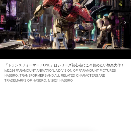
1/13)
『トランスフォーマー／ONE』はシリーズ初心者にこそ薦めたい娯楽大作！
[c]2024 PARAMOUNT ANIMATION. A DIVISION OF PARAMOUNT PICTURES
HASBRO. TRANSFORMERS AND ALL RELATED CHARACTERS ARE
TRADEMARKS OF HASBRO. [c]2024 HASBRO