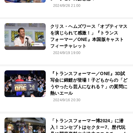
「トランスフォーマー」で育ったジョ
シュ・クーリー監督が明かす、『トラ
ンスフォーマー／ONE』のインスピ
レーションの源とは？
2024/9/26 21:00
クリス・ヘムズワース「オプティマス
を演じられて感激！」『トランス
フォーマー／ONE』本国版キャスト
フィーチャレット
2024/9/19 19:00
『トランスフォーマー／ONE』3D試
写会に錦鯉が登場！子どもからの「ど
うやったら芸人になれる？」の質問に
熱いエール
2024/9/16 20:30