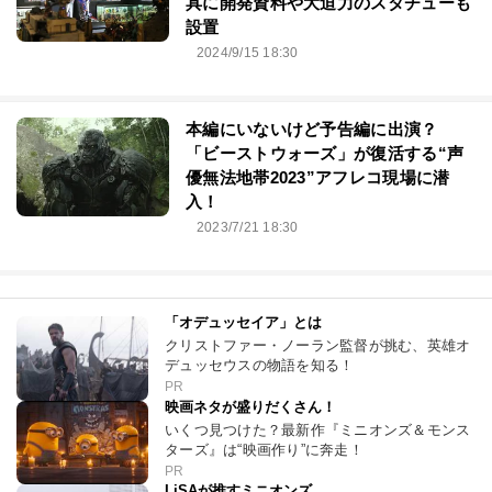
「トランスフォーマー博2024」に潜
入！コンセプトはセクター7、歴代玩
具に開発資料や大迫力のスタチューも
設置
2024/9/15 18:30
本編にいないけど予告編に出演？
「ビーストウォーズ」が復活する“声
優無法地帯2023”アフレコ現場に潜
入！
2023/7/21 18:30
「オデュッセイア」とは
クリストファー・ノーラン監督が挑む、英雄オ
デュッセウスの物語を知る！
PR