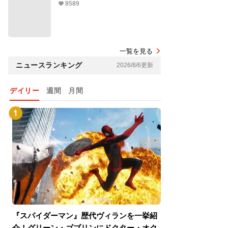
8589
一覧を見る
ニュースランキング
2026/8/6更新
デイリー
週間
月間
『スパイダーマン』歴代ヴィランを一挙紹
『スパイダーマン
介！グリーン・ゴブリンにドクター・オク
介！グリーン・ゴ