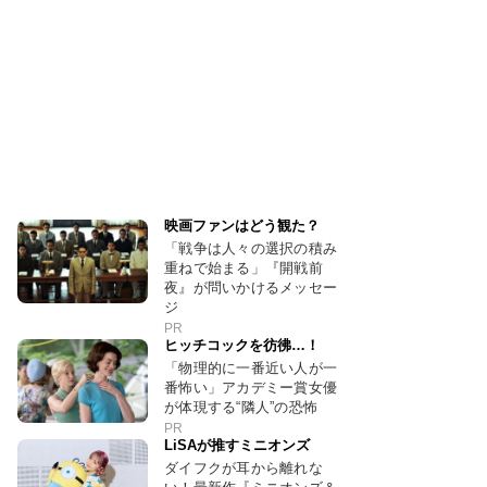
映画ファンはどう観た？
「戦争は人々の選択の積み
重ねで始まる」『開戦前
夜』が問いかけるメッセー
ジ
PR
ヒッチコックを彷彿…！
「物理的に一番近い人が一
番怖い」アカデミー賞女優
が体現する“隣人”の恐怖
PR
LiSAが推すミニオンズ
ダイフクが耳から離れな