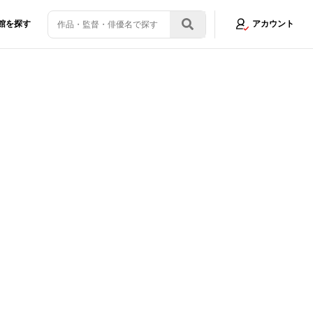
館を探す
アカウント
ランスフォーマー／ONE』“王道”が詰まった物語の魅力