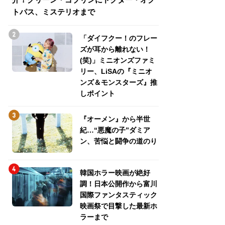
トパス、ミステリオまで
トパス、ミステリ
「ダイフクー！のフレー
ズが耳から離れない！
(笑)」ミニオンズファミ
リー、LiSAの『ミニオ
ンズ＆モンスターズ』推
しポイント
『オーメン』から半世
紀…“悪魔の子”ダミア
ン、苦悩と闘争の道のり
韓国ホラー映画が絶好
調！日本公開作から富川
国際ファンタスティック
映画祭で目撃した最新ホ
ラーまで