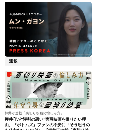
連載
押井守連載「裏切り映画の愉しみ方」
押井守が“評判の悪い”実写映画を撮りたい理
由。『ボトムズ』ファンの不安に「そう思うの