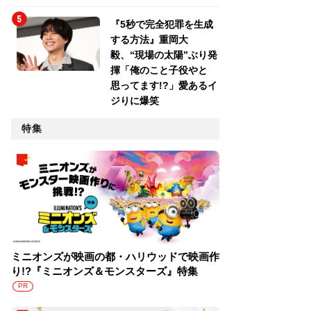
『5秒で完全犯罪を生成
する方法』重岡大
毅、“現場の太陽”ぶり発
揮「俺のこと子役やと
思ってます!?」愛あるイ
ジりに爆笑
特集
ミニオンズが映画の都・ハリウッドで映画作
り!?『ミニオンズ＆モンスターズ』特集
PR