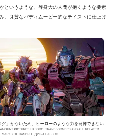
かというような、等身大の人間が抱くような要素
み、良質なバディムービー的なテイストに仕上げ
コグ」がないため、ヒーローのような力を発揮できない
PARAMOUNT PICTURES HASBRO. TRANSFORMERS AND ALL RELATED
EMARKS OF HASBRO. [c]2024 HASBRO