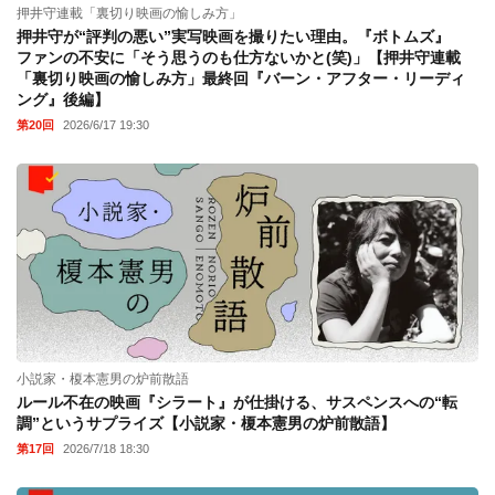
押井守連載「裏切り映画の愉しみ方」
押井守が“評判の悪い”実写映画を撮りたい理由。『ボトムズ』
ファンの不安に「そう思うのも仕方ないかと(笑)」【押井守連載
「裏切り映画の愉しみ方」最終回『バーン・アフター・リーディ
ング』後編】
第20回
2026/6/17 19:30
小説家・榎本憲男の炉前散語
ルール不在の映画『シラート』が仕掛ける、サスペンスへの“転
調”というサプライズ【小説家・榎本憲男の炉前散語】
第17回
2026/7/18 18:30