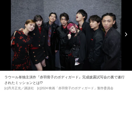
ラウール単独主演作『赤羽骨子のボディガード』完成披露試写会の裏で遂行
されたミッションとは!?
[c]丹月正光／講談社 [c]2024 映画「赤羽骨子のボディガード」製作委員会