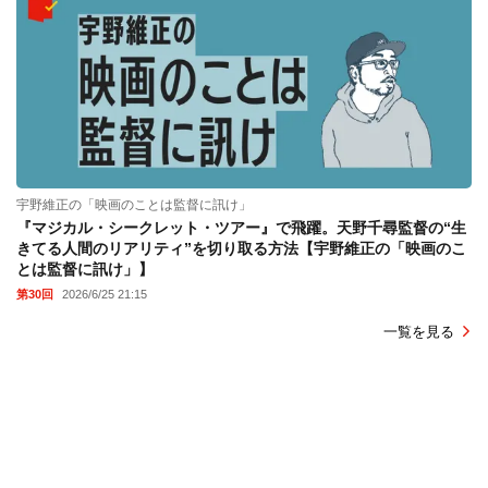
宇野維正の「映画のことは監督に訊け」
『マジカル・シークレット・ツアー』で飛躍。天野千尋監督の“生
きてる人間のリアリティ”を切り取る方法【宇野維正の「映画のこ
とは監督に訊け」】
第30回
2026/6/25 21:15
一覧を見る