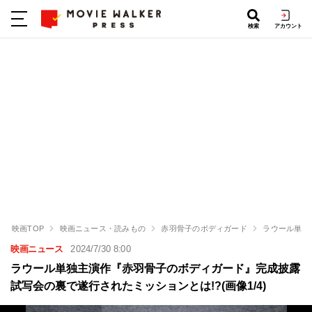
検索
アカウント
映画TOP
映画ニュース・読みもの
赤羽骨子のボディガード
ラウール単独
映画ニュース
2024/7/30 8:00
ラウール単独主演作『赤羽骨子のボディガード』完成披露
試写会の裏で遂行されたミッションとは!?(画像1/4)