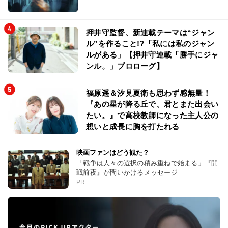
押井守監督、新連載テーマは“ジャン
ル”を作ること!?「私には私のジャン
ルがある」【押井守連載「勝手にジャ
ンル。」プロローグ】
福原遥＆汐見夏衛も思わず感無量！
『あの星が降る丘で、君とまた出会い
たい。』で高校教師になった主人公の
想いと成長に胸を打たれる
映画ファンはどう観た？
「戦争は人々の選択の積み重ねで始まる」『開
戦前夜』が問いかけるメッセージ
PR