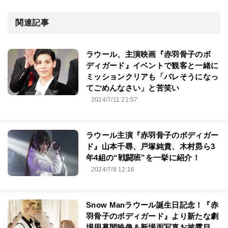
関連記事
ラウール、主演映画『赤羽骨子のボ
ディガード』イベントで観客と一緒に
ミッションクリアも「バレそうになっ
てごめんなさい」と苦笑い
2024/7/11 21:57
ラウール主演『赤羽骨子のボディガー
ド』山本千尋、戸塚純貴、木村昴ら3
年4組の“戦闘班”を一挙に紹介！
2024/7/8 12:16
Snow Manラウール誕生日記念！『赤
羽骨子のボディガード』より新たな劇
場用幕間映像＆新場面写真お披露目