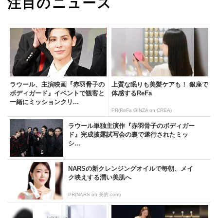
注目のニュース
ラウール、主演映画『赤羽骨子の
上質な眠りも美髪ケアも！ 銀座で
ボディガード』イベントで観客と
体感するReFa
一緒にミッションクリ...
PR(ReFa GINZA on CREA)
ラウール単独主演作『赤羽骨子のボディガー
ド』完成披露試写会の裏で遂行されたミッ
シ...
NARSの新クレンジングオイルで毎朝、メイ
ク映えする潤い美肌へ
PR(NARS on 美的.com)