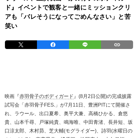
ド』イベントで観客と一緒にミッションクリ
アも「バレそうになってごめんなさい」と苦
笑い
映画『
赤羽骨子のボディガード
』(8月2日公開)の完成披露
試写会「赤羽骨子FES.」が7月11日、豊洲PITにて開催さ
れ、ラウール、出口夏希、奥平大兼、高橋ひかる、倉悠
貴、山本千尋、戸塚純貴、鳴海唯、中田青渚、長井短、坂
口涼太郎、木村昴、芝大輔(モグライダー)、詩羽(水曜日の