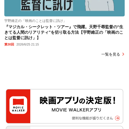
宇野維正の「映画のことは監督に訊け」
『マジカル・シークレット・ツアー』で飛躍。天野千尋監督の“生
きてる人間のリアリティ”を切り取る方法【宇野維正の「映画のこ
とは監督に訊け」】
第30回
2026/6/25 21:15
一覧を見る