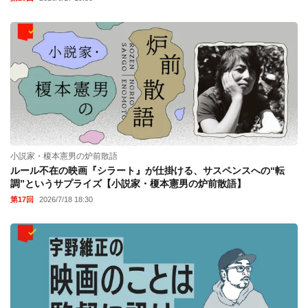
小説家・榎本憲男の炉前散語
ルール不在の映画『シラート』が仕掛ける、サスペンスへの“転
調”というサプライズ【小説家・榎本憲男の炉前散語】
第17回
2026/7/18 18:30