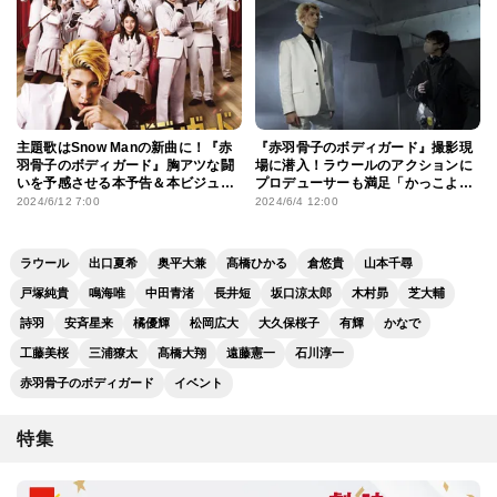
主題歌はSnow Manの新曲に！『赤
『赤羽骨子のボディガード』撮影現
羽骨子のボディガード』胸アツな闘
場に潜入！ラウールのアクションに
いを予感させる本予告＆本ビジュア
プロデューサーも満足「かっこよく
ル
キマる予感はしていた」
2024/6/12 7:00
2024/6/4 12:00
ラウール
出口夏希
奥平大兼
髙橋ひかる
倉悠貴
山本千尋
戸塚純貴
鳴海唯
中田青渚
長井短
坂口涼太郎
木村昴
芝大輔
詩羽
安斉星来
橘優輝
松岡広大
大久保桜子
有輝
かなで
工藤美桜
三浦獠太
髙橋大翔
遠藤憲一
石川淳一
赤羽骨子のボディガード
イベント
特集