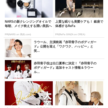
NARSの新クレンジングオイルで
上質な眠りも美髪ケアも！ 銀座で
毎朝、メイク映えする潤い美肌へ
体感するReFa
PR(NARS on 美的.com)
PR(ReFa GINZA on CREA)
ラウール、主演映画『赤羽骨子のボディガー
ド』公開を迎え「ワクワク、ハッピー」と
笑...
赤羽骨子役は出口夏希に決定！『赤羽骨子の
ボディガード』追加キャスト情報＆ラウー
ル...