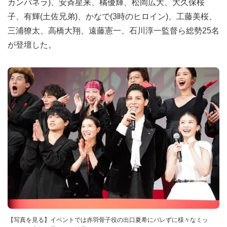
カンパネラ)、安斉星来、橘優輝、松岡広大、大久保桜
子、有輝(土佐兄弟)、かなで(3時のヒロイン)、工藤美桜、
三浦獠太、高橋大翔、遠藤憲一、石川淳一監督ら総勢25名
が登壇した。
【写真を見る】イベントでは赤羽骨子役の出口夏希にバレずに様々なミッ