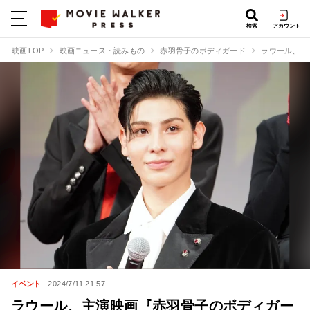
検索
アカウント
映画TOP
映画ニュース・読みもの
赤羽骨子のボディガード
ラウール、主
イベント
2024/7/11 21:57
ラウール、主演映画『赤羽骨子のボディガー