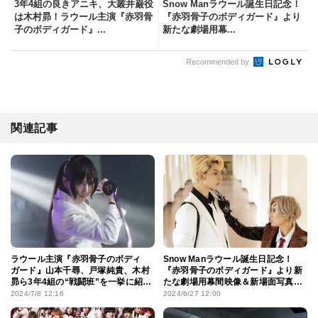
3年4組の良きアニキ、大叢井巌役
Snow Manラウール誕生日記念！
は木村昴！ラウール主演『赤羽骨
『赤羽骨子のボディガード』より
子のボディガード』...
新たな劇場用幕...
Recommended by
関連記事
ラウール主演『赤羽骨子のボディ
Snow Manラウール誕生日記念！
ガード』山本千尋、戸塚純貴、木村
『赤羽骨子のボディガード』より新
昴ら3年4組の“戦闘班”を一挙に紹
たな劇場用幕間映像＆新場面写真お
介！
披露目
2024/7/8 12:16
2024/6/27 12:00