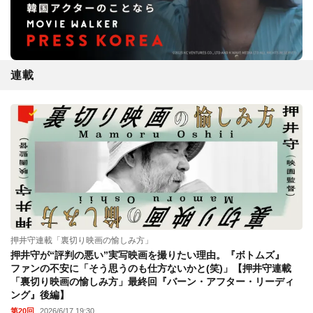
連載
押井守連載「裏切り映画の愉しみ方」
押井守が“評判の悪い”実写映画を撮りたい理由。『ボトムズ』
ファンの不安に「そう思うのも仕方ないかと(笑)」【押井守連載
「裏切り映画の愉しみ方」最終回『バーン・アフター・リーディ
ング』後編】
第20回
2026/6/17 19:30