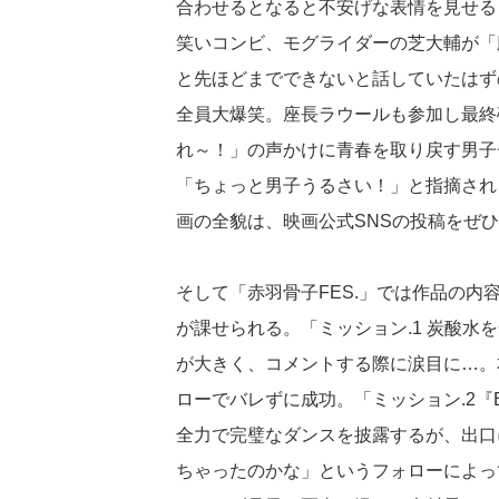
合わせるとなると不安げな表情を見せる
笑いコンビ、モグライダーの芝大輔が「
と先ほどまでできないと話していたはず
全員大爆笑。座長ラウールも参加し最終
れ～！」の声かけに青春を取り戻す男子
「ちょっと男子うるさい！」と指摘され
画の全貌は、映画公式SNSの投稿をぜ
そして「赤羽骨子FES.」では作品の
が課せられる。「ミッション.1 炭酸水
が大きく、コメントする際に涙目に…。
ローでバレずに成功。「ミッション.2『B
全力で完璧なダンスを披露するが、出口
ちゃったのかな」というフォローによって