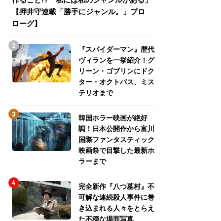
【押井守連載「勝手にジャンル。」プロ
トパス、ミステリ
ローグ】
『スパイダーマン』歴代
ヴィランを一挙紹介！グ
リーン・ゴブリンにドク
ター・オクトパス、ミス
テリオまで
韓国ホラー映画が絶好
調！日本公開作から富川
国際ファンタスティック
映画祭で目撃した最新ホ
ラーまで
完全新作『八つ墓村』不
可解な連続殺人事件に巻
き込まれる人々をとらえ
た不穏な場面写真