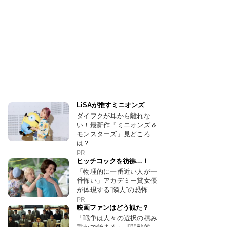
LiSAが推すミニオンズ
ダイフクが耳から離れな
い！最新作『ミニオンズ＆
モンスターズ』見どころ
は？
PR
ヒッチコックを彷彿…！
「物理的に一番近い人が一
番怖い」アカデミー賞女優
が体現する“隣人”の恐怖
PR
映画ファンはどう観た？
「戦争は人々の選択の積み