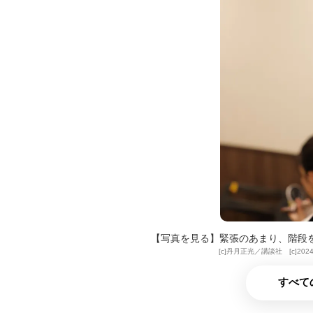
【写真を見る】緊張のあまり、階段
[c]丹月正光／講談社 [c]
すべて