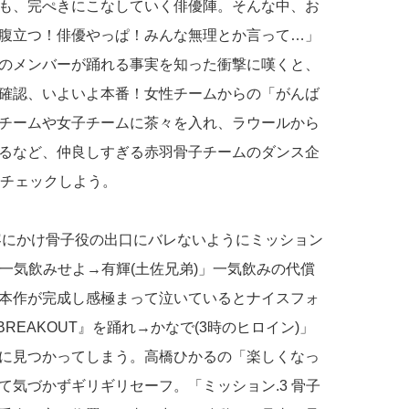
も、完ぺきにこなしていく俳優陣。そんな中、お
腹立つ！俳優やっぱ！みんな無理とか言って…」
のメンバーが踊れる事実を知った衝撃に嘆くと、
確認、いよいよ本番！女性チームからの「がんば
チームや女子チームに茶々を入れ、ラウールから
るなど、仲良しすぎる赤羽骨子チームのダンス企
ひチェックしよう。
内容にかけ骨子役の出口にバレないようにミッション
を一気飲みせよ→有輝(土佐兄弟)」一気飲みの代償
本作が完成し感極まって泣いているとナイスフォ
REAKOUT』を踊れ→かなで(3時のヒロイン)」
に見つかってしまう。高橋ひかるの「楽しくなっ
気づかずギリギリセーフ。「ミッション.3 骨子