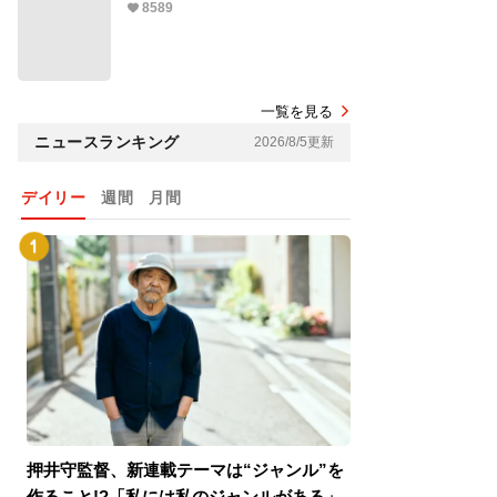
8589
一覧を見る
ニュースランキング
2026/8/5更新
デイリー
週間
月間
押井守監督、新連載テーマは“ジャンル”を
『スパイダーマン
作ること!?「私には私のジャンルがある」
介！グリーン・ゴ