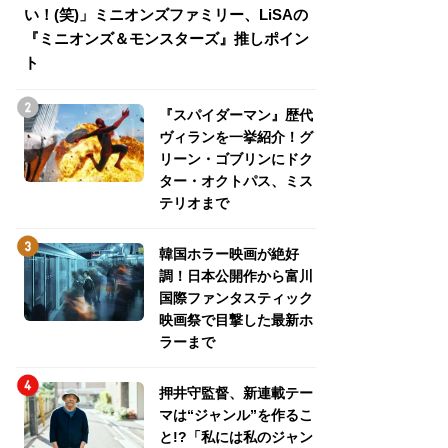
い！(笑)」ミニオンズファミリー、LiSAの
介！グリーン・ゴ
『ミニオンズ＆モンスターズ』推しポイン
トパス、ミステリ
ト
『スパイダーマン』歴代
ヴィランを一挙紹介！グ
リーン・ゴブリンにドク
ター・オクトパス、ミス
テリオまで
韓国ホラー映画が絶好
調！日本公開作から富川
国際ファンタスティック
映画祭で目撃した最新ホ
ラーまで
押井守監督、新連載テー
マは“ジャンル”を作るこ
と!?「私には私のジャン