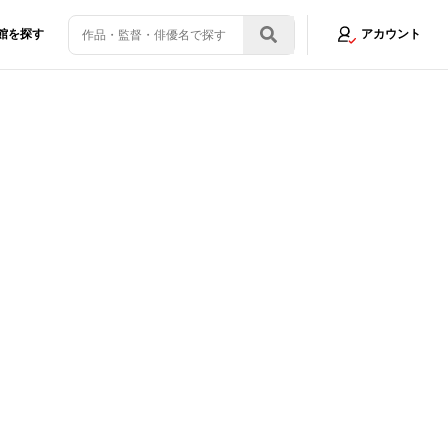
館を探す
アカウント
露試写会の裏で遂行されたミッションとは!?
画像4/4