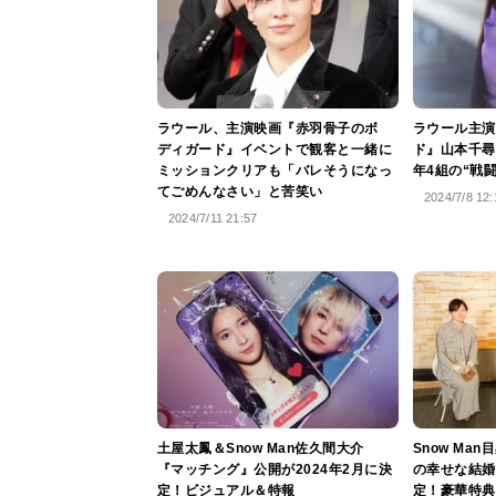
ラウール、主演映画『赤羽骨子のボ
ラウール主演
ディガード』イベントで観客と一緒に
ド』山本千尋
ミッションクリアも「バレそうになっ
年4組の“戦
てごめんなさい」と苦笑い
2024/7/8 12:
2024/7/11 21:57
土屋太鳳＆Snow Man佐久間大介
Snow Ma
『マッチング』公開が2024年2月に決
の幸せな結婚』
定！ビジュアル＆特報
定！豪華特典