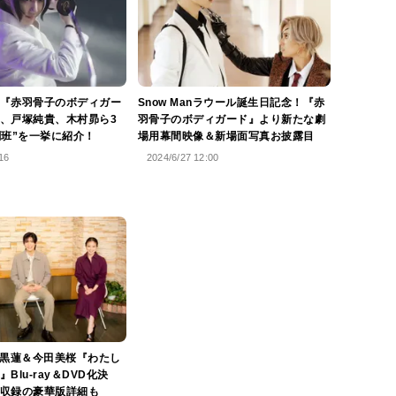
『赤羽骨子のボディガー
Snow Manラウール誕生日記念！『赤
、戸塚純貴、木村昴ら3
羽骨子のボディガード』より新たな劇
闘班”を一挙に紹介！
場用幕間映像＆新場面写真お披露目
16
2024/6/27 12:00
n目黒蓮＆今田美桜『わたし
Blu-ray＆DVD化決
収録の豪華版詳細も