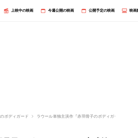
上映中の映画
今週公開の映画
公開予定の映画
映画
子のボディガード
ラウール単独主演作『赤羽骨子のボディガード』完成披