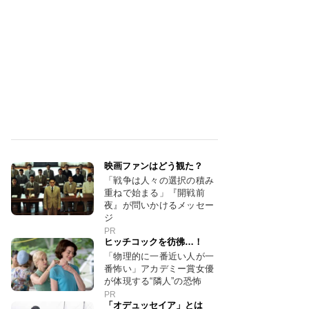
映画ファンはどう観た？
「戦争は人々の選択の積み
重ねで始まる」『開戦前
夜』が問いかけるメッセー
ジ
PR
ヒッチコックを彷彿…！
「物理的に一番近い人が一
番怖い」アカデミー賞女優
が体現する“隣人”の恐怖
PR
「オデュッセイア」とは