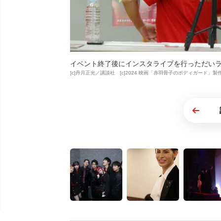
イベント終了後にインスタライブを行っただいラ
[c]丹月正光／講談社 [c]2024 映画「赤羽骨子のボディガード」製