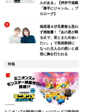
ルがある」【押井守連載
「勝手にジャンル。」プ
ロローグ】
福原遥＆汐見夏衛も思わ
ず感無量！『あの星が降
る丘で、君とまた出会い
たい。』で高校教師に
なった主人公の想いと成
長に胸を打たれる
特集
ミニオンズが映画の都・ハリウッドで映画作