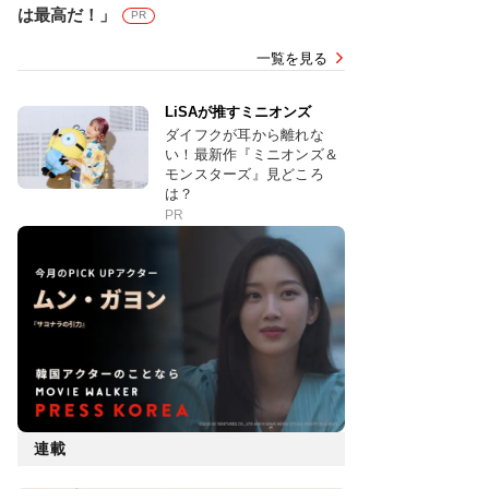
は最高だ！」
PR
一覧を見る
LiSAが推すミニオンズ
ダイフクが耳から離れな
い！最新作『ミニオンズ＆
モンスターズ』見どころ
は？
PR
連載