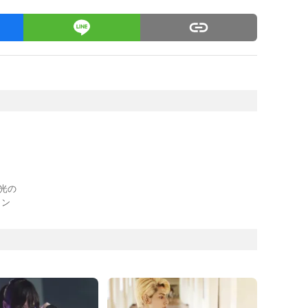
正光の
ョン