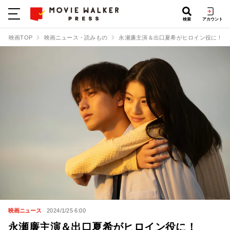
検索
アカウント
映画TOP
映画ニュース・読みもの
永瀬廉主演＆出口夏希がヒロイン役に！Ne
映画ニュース
2024/1/25 6:00
永瀬廉主演＆出口夏希がヒロイン役に！