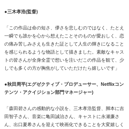
●三木孝浩(監督)
「この作品は命の短さ、儚さを悲しむのではなく、たとえ
一瞬でも誰かを心から想えたことそのものが愛おしく、恋
の痛み苦しみさえも生きた証として人生の輝きになること
を感じられるような物語として描きました。素敵なキャス
トの皆さんが全身全霊で想いを注いだこの作品を観て、少
しでも多くの方が胸焦がしていただけたら嬉しいです」
●秋田周平(エグゼクティブ・プロデューサー、Netflixコン
テンツ・アクイジション部門マネージャー)
「森田碧さんの感動的な小説を、三木孝浩監督、脚本に吉
田智子さん、音楽に亀田誠治さん、キャストに永瀬廉さ
ん、出口夏希さんを迎えて映画化できることを大変嬉しく