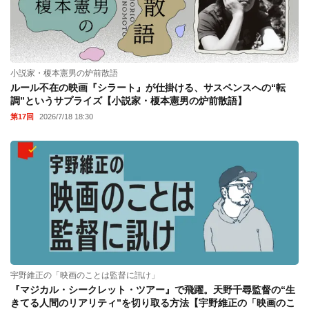
小説家・榎本憲男の炉前散語
ルール不在の映画『シラート』が仕掛ける、サスペンスへの“転
調”というサプライズ【小説家・榎本憲男の炉前散語】
第17回
2026/7/18 18:30
宇野維正の「映画のことは監督に訊け」
『マジカル・シークレット・ツアー』で飛躍。天野千尋監督の“生
きてる人間のリアリティ”を切り取る方法【宇野維正の「映画のこ