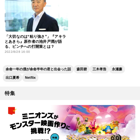
「大切なのは“粘り強さ”」『アキラ
とあきら』原作者の池井戸潤が語
る、ピンチへの打開策とは？
2022/8/28 16:00
余命一年の僕が余命半年の君と出会った話
森田碧
三木孝浩
永瀬廉
出口夏希
Netflix
特集