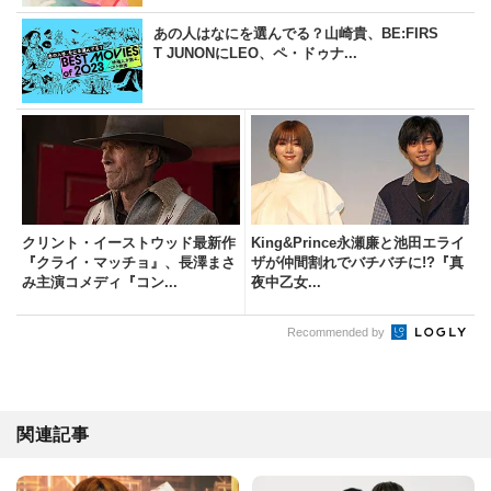
あの人はなにを選んでる？山崎貴、BE:FIRS
T JUNONにLEO、ペ・ドゥナ...
クリント・イーストウッド最新作
King&Prince永瀬廉と池田エライ
『クライ・マッチョ』、長澤まさ
ザが仲間割れでバチバチに!?『真
み主演コメディ『コン...
夜中乙女...
Recommended by
関連記事