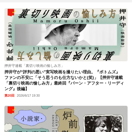
押井守連載「裏切り映画の愉しみ方」
押井守が“評判の悪い”実写映画を撮りたい理由。『ボトムズ』
ファンの不安に「そう思うのも仕方ないかと(笑)」【押井守連載
「裏切り映画の愉しみ方」最終回『バーン・アフター・リーディ
ング』後編】
第20回
2026/6/17 19:30