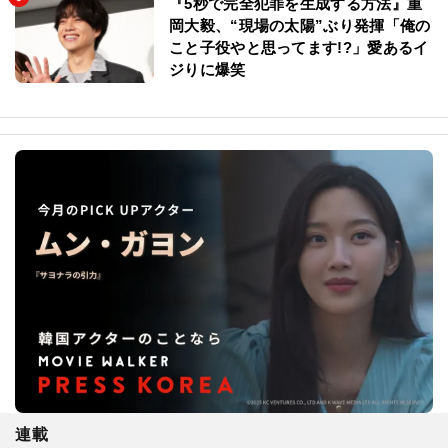
『5秒で完全犯罪を生成する方法』重
岡大毅、“現場の太陽”ぶり発揮「俺の
こと子役やと思ってます!?」愛あるイ
ジりに爆笑
連載