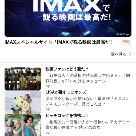
IMAXスペシャルサイト「IMAXで観る映画は最高だ！」
PR
一覧を見る
映画ファンはどう観た？
「戦争は人々の選択の積み重ねで始まる」『開
戦前夜』が問いかけるメッセージ
PR
LiSAが推すミニオンズ
ダイフクが耳から離れない！最新作『ミニオン
ズ＆モンスターズ』見どころは？
PR
ヒッチコックを彷彿…！
「物理的に一番近い人が一番怖い」アカデミー
賞女優が体現する“隣人”の恐怖
PR