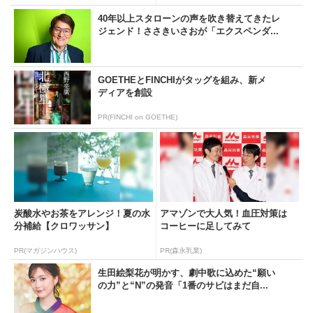
40年以上スタローンの声を吹き替えてきたレ
ジェンド！ささきいさおが「エクスペンダ...
GOETHEとFINCHIがタッグを組み、新メ
ディアを創設
PR(FINCHI on GOETHE)
炭酸水やお茶をアレンジ！夏の水
アマゾンで大人気！血圧対策は
分補給【クロワッサン】
コーヒーに足してみて
PR(マガジンハウス)
PR(森永乳業)
生田絵梨花が明かす、劇中歌に込めた“願い
の力”と“N”の発音「1番のサビはまだ自...