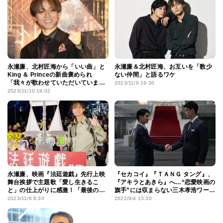
永瀬廉、北村匠海から「いい曲」と
永瀬廉＆北村匠海、お互いを「数少
King ＆ Princeの新曲褒められ
ない仲間」と語るワケ
「我々が歌わせていただいていま
2023/11/9 19:30
す！」と笑顔
2023/11/10 19:02
永瀬廉、映画『法廷遊戯』先行上映
『セカコイ』『ＴＡＮＧ タング』、
舞台挨拶で主題歌「愛し生きるこ
『アキラとあきら』へ…“恋愛映画の
と」の仕上がりに感激！「最後の1
旗手”には収まらない三木孝浩ワール
秒まで見逃せない作品」
ド
2023/11/6 6:30
2022/9/4 13:30