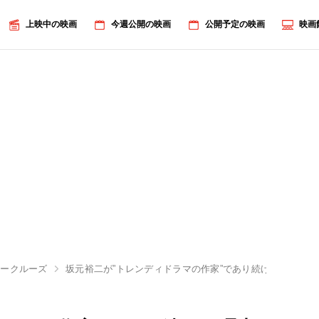
上映中の映画
今週公開の映画
公開予定の映画
映画
ジークルーズ
坂元裕二が”トレンディドラマの作家”であり続ける理由「作