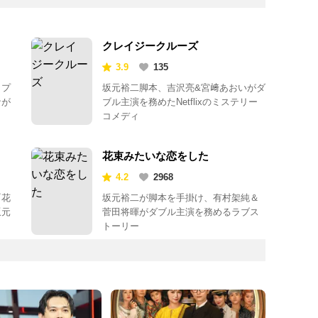
クレイジークルーズ
3.9
135
リプ
坂元裕二脚本、吉沢亮&宮﨑あおいがダ
なが
ブル主演を務めたNetflixのミステリー
コメディ
花束みたいな恋をした
4.2
2968
『花
坂元裕二が脚本を手掛け、有村架純＆
坂元
菅田将暉がダブル主演を務めるラブス
トーリー