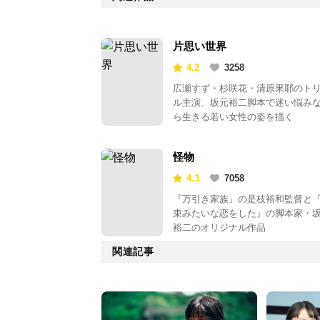
片思い世界
4.2
3258
広瀬すず・杉咲花・清原果耶のト
ル主演、坂元裕二脚本で迷い悩み
ら生きる若い女性の姿を描く
怪物
4.3
7058
『万引き家族』の是枝裕和監督と
束みたいな恋をした』の脚本家・
裕二のオリジナル作品
関連記事