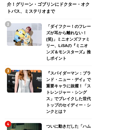
介！グリーン・ゴブリンにドクター・オク
介！グリーン・ゴ
トパス、ミステリオまで
トパス、ミステリ
「ダイフクー！のフレー
ズが耳から離れない！
(笑)」ミニオンズファミ
リー、LiSAの『ミニオ
ンズ＆モンスターズ』推
しポイント
『スパイダーマン：ブラ
ンド・ニュー・デイ』で
重要キャラに抜擢！「ス
トレンジャー・シング
ス」でブレイクした世代
トップのセイディー・シ
ンクとは？
ついに動きだした「ハム