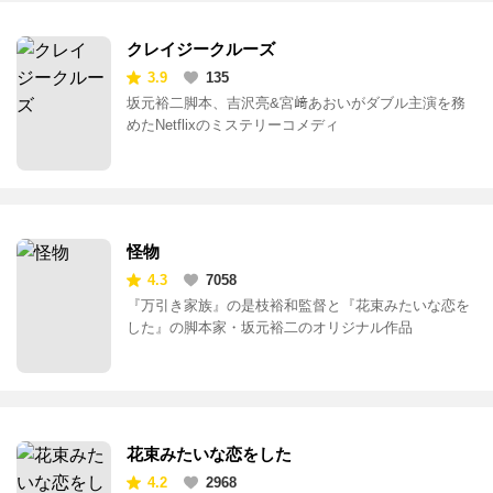
クレイジークルーズ
3.9
135
坂元裕二脚本、吉沢亮&宮﨑あおいがダブル主演を務
めたNetflixのミステリーコメディ
怪物
4.3
7058
『万引き家族』の是枝裕和監督と『花束みたいな恋を
した』の脚本家・坂元裕二のオリジナル作品
花束みたいな恋をした
4.2
2968