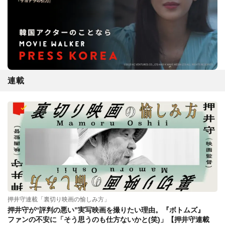
連載
押井守連載「裏切り映画の愉しみ方」
押井守が“評判の悪い”実写映画を撮りたい理由。『ボトムズ』
ファンの不安に「そう思うのも仕方ないかと(笑)」【押井守連載