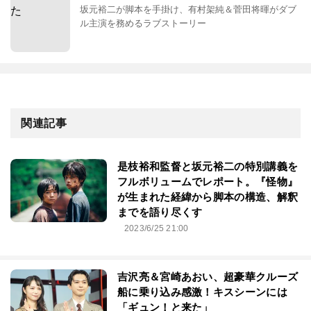
坂元裕二が脚本を手掛け、有村架純＆菅田将暉がダブ
ル主演を務めるラブストーリー
関連記事
是枝裕和監督と坂元裕二の特別講義を
フルボリュームでレポート。『怪物』
が生まれた経緯から脚本の構造、解釈
までを語り尽くす
2023/6/25 21:00
吉沢亮＆宮崎あおい、超豪華クルーズ
船に乗り込み感激！キスシーンには
「ギュン！と来た」