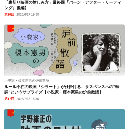
「裏切り映画の愉しみ方」最終回『バーン・アフター・リーディ
ング』後編】
第20回
2026/6/17 19:30
小説家・榎本憲男の炉前散語
ルール不在の映画『シラート』が仕掛ける、サスペンスへの“転
調”というサプライズ【小説家・榎本憲男の炉前散語】
第17回
2026/7/18 18:30