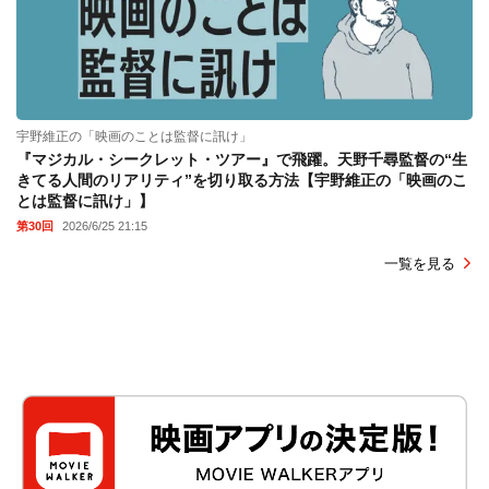
宇野維正の「映画のことは監督に訊け」
『マジカル・シークレット・ツアー』で飛躍。天野千尋監督の“生
きてる人間のリアリティ”を切り取る方法【宇野維正の「映画のこ
とは監督に訊け」】
第30回
2026/6/25 21:15
一覧を見る