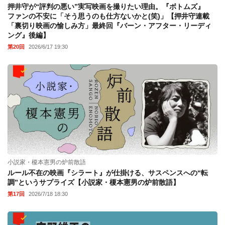
押井守が“評判の悪い”実写映画を撮りたい理由。『ボトムズ』
ファンの不安に「そう思うのも仕方ないかと(笑)」【押井守連載
「裏切り映画の愉しみ方」最終回『バーン・アフター・リーディ
ング』後編】
第20回
2026/6/17 19:30
小説家・榎本憲男の炉前散語
ルール不在の映画『シラート』が仕掛ける、サスペンスへの“転
調”というサプライズ【小説家・榎本憲男の炉前散語】
第17回
2026/7/18 18:30