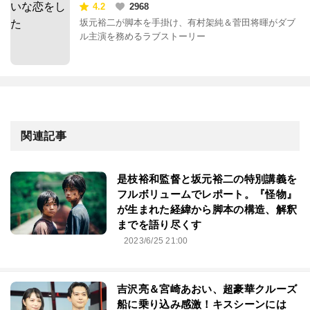
4.2
2968
坂元裕二が脚本を手掛け、有村架純＆菅田将暉がダブ
ル主演を務めるラブストーリー
関連記事
是枝裕和監督と坂元裕二の特別講義を
フルボリュームでレポート。『怪物』
が生まれた経緯から脚本の構造、解釈
までを語り尽くす
2023/6/25 21:00
吉沢亮＆宮崎あおい、超豪華クルーズ
船に乗り込み感激！キスシーンには