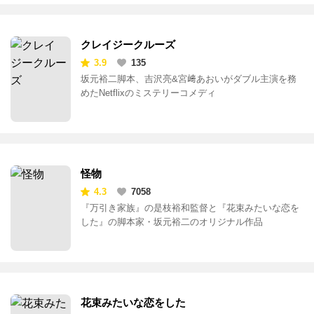
クレイジークルーズ
3.9
135
坂元裕二脚本、吉沢亮&宮﨑あおいがダブル主演を務
めたNetflixのミステリーコメディ
怪物
4.3
7058
『万引き家族』の是枝裕和監督と『花束みたいな恋を
した』の脚本家・坂元裕二のオリジナル作品
花束みたいな恋をした