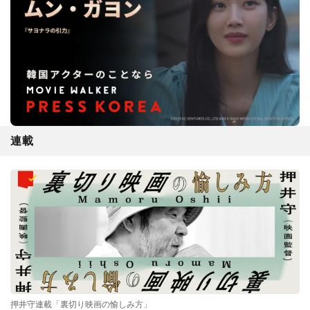
連載
押井守連載「裏切り映画の愉しみ方」