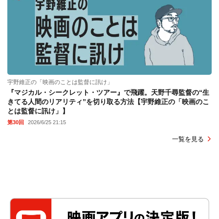
宇野維正の「映画のことは監督に訊け」
『マジカル・シークレット・ツアー』で飛躍。天野千尋監督の“生
きてる人間のリアリティ”を切り取る方法【宇野維正の「映画のこ
とは監督に訊け」】
第30回
2026/6/25 21:15
一覧を見る