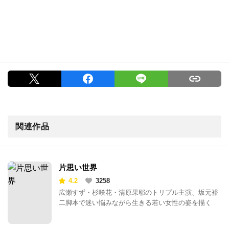
関連作品
片思い世界
4.2
3258
広瀬すず・杉咲花・清原果耶のトリプル主演、坂元裕
二脚本で迷い悩みながら生きる若い女性の姿を描く