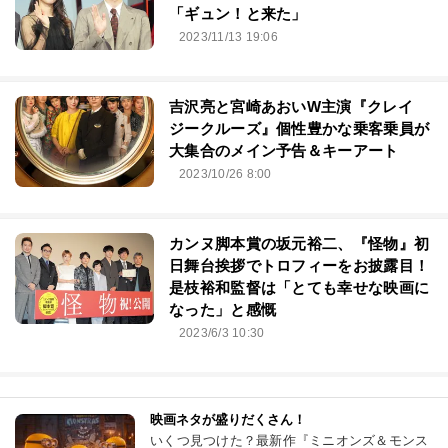
「ギュン！と来た」
2023/11/13 19:06
吉沢亮と宮崎あおいW主演『クレイ
ジークルーズ』個性豊かな乗客乗員が
大集合のメイン予告＆キーアート
2023/10/26 8:00
カンヌ脚本賞の坂元裕二、『怪物』初
日舞台挨拶でトロフィーをお披露目！
是枝裕和監督は「とても幸せな映画に
なった」と感慨
2023/6/3 10:30
映画ネタが盛りだくさん！
いくつ見つけた？最新作『ミニオンズ＆モンス