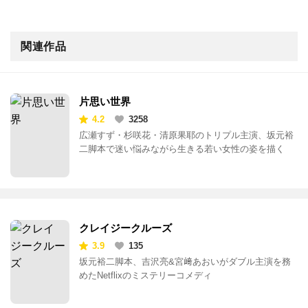
関連作品
片思い世界
4.2
3258
広瀬すず・杉咲花・清原果耶のトリプル主演、坂元裕
二脚本で迷い悩みながら生きる若い女性の姿を描く
クレイジークルーズ
3.9
135
坂元裕二脚本、吉沢亮&宮﨑あおいがダブル主演を務
めたNetflixのミステリーコメディ