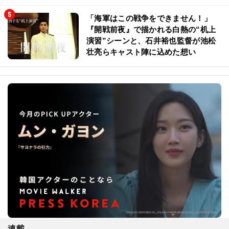
「海軍はこの戦争をできません！」
『開戦前夜』で描かれる白熱の“机上
演習”シーンと、石井裕也監督が池松
壮亮らキャスト陣に込めた想い
連載