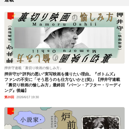
押井守連載「裏切り映画の愉しみ方」
押井守が“評判の悪い”実写映画を撮りたい理由。『ボトムズ』
ファンの不安に「そう思うのも仕方ないかと(笑)」【押井守連載
「裏切り映画の愉しみ方」最終回『バーン・アフター・リーディ
ング』後編】
第20回
2026/6/17 19:30