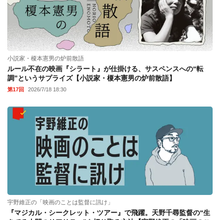
小説家・榎本憲男の炉前散語
ルール不在の映画『シラート』が仕掛ける、サスペンスへの“転
調”というサプライズ【小説家・榎本憲男の炉前散語】
第17回
2026/7/18 18:30
宇野維正の「映画のことは監督に訊け」
『マジカル・シークレット・ツアー』で飛躍。天野千尋監督の“生