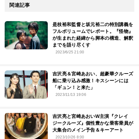
関連記事
是枝裕和監督と坂元裕二の特別講義を
フルボリュームでレポート。『怪物』
が生まれた経緯から脚本の構造、解釈
までを語り尽くす
2023/6/25 21:00
吉沢亮＆宮崎あおい、超豪華クルーズ
船に乗り込み感激！キスシーンには
「ギュン！と来た」
2023/11/13 19:06
吉沢亮と宮崎あおいW主演『クレイ
ジークルーズ』個性豊かな乗客乗員が
大集合のメイン予告＆キーアート
2023/10/26 8:00