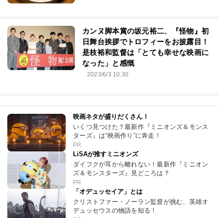
カンヌ脚本賞の坂元裕二、『怪物』初
日舞台挨拶でトロフィーをお披露目！
是枝裕和監督は「とても幸せな映画に
なった」と感慨
2023/6/3 10:30
映画ネタが盛りだくさん！
いくつ見つけた？最新作『ミニオンズ＆モンス
ターズ』は“映画作り”に奔走！
PR
LiSAが推すミニオンズ
ダイフクが耳から離れない！最新作『ミニオン
ズ＆モンスターズ』見どころは？
PR
「オデュッセイア」とは
クリストファー・ノーラン監督が挑む、英雄オ
デュッセウスの物語を知る！