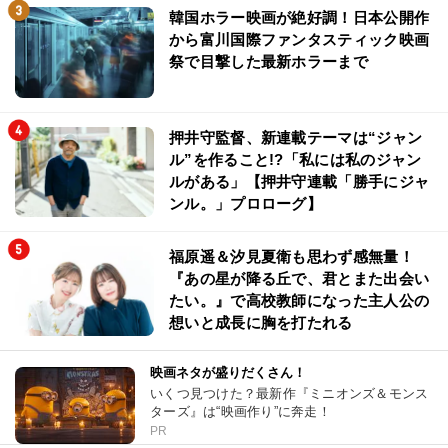
韓国ホラー映画が絶好調！日本公開作
から富川国際ファンタスティック映画
祭で目撃した最新ホラーまで
押井守監督、新連載テーマは“ジャン
ル”を作ること!?「私には私のジャン
ルがある」【押井守連載「勝手にジャ
ンル。」プロローグ】
福原遥＆汐見夏衛も思わず感無量！
『あの星が降る丘で、君とまた出会い
たい。』で高校教師になった主人公の
想いと成長に胸を打たれる
映画ネタが盛りだくさん！
いくつ見つけた？最新作『ミニオンズ＆モンス
ターズ』は“映画作り”に奔走！
PR