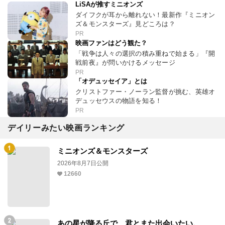
LiSAが推すミニオンズ
ダイフクが耳から離れない！最新作『ミニオン
ズ＆モンスターズ』見どころは？
PR
映画ファンはどう観た？
「戦争は人々の選択の積み重ねで始まる」『開
戦前夜』が問いかけるメッセージ
PR
「オデュッセイア」とは
クリストファー・ノーラン監督が挑む、英雄オ
デュッセウスの物語を知る！
PR
デイリーみたい映画ランキング
ミニオンズ＆モンスターズ
2026年8月7日公開
12660
あの星が降る丘で、君とまた出会いたい。