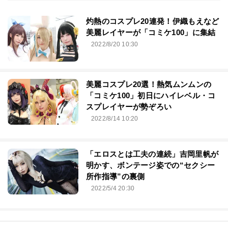
灼熱のコスプレ20連発！伊織もえなど
美麗レイヤーが「コミケ100」に集結
2022/8/20 10:30
美麗コスプレ20選！熱気ムンムンの
「コミケ100」初日にハイレベル・コ
スプレイヤーが勢ぞろい
2022/8/14 10:20
「エロスとは工夫の連続」吉岡里帆が
明かす、ボンテージ姿での“セクシー
所作指導”の裏側
2022/5/4 20:30