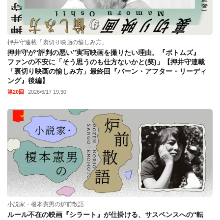
押井守連載「裏切り映画の愉しみ方」
押井守が“評判の悪い”実写映画を撮りたい理由。『ボトムズ』
ファンの不安に「そう思うのも仕方ないかと(笑)」【押井守連載
「裏切り映画の愉しみ方」最終回『バーン・アフター・リーディ
ング』後編】
第20回
2026/6/17 19:30
小説家・榎本憲男の炉前散語
ルール不在の映画『シラート』が仕掛ける、サスペンスへの“転