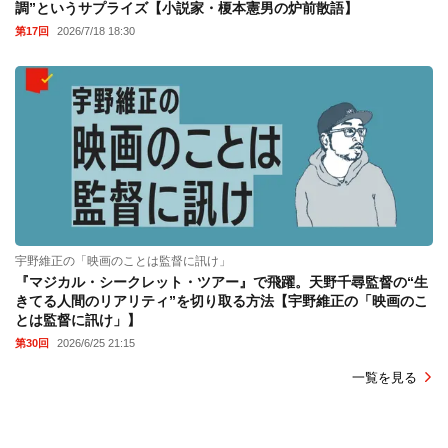
調”というサプライズ【小説家・榎本憲男の炉前散語】
第17回
2026/7/18 18:30
宇野維正の「映画のことは監督に訊け」
『マジカル・シークレット・ツアー』で飛躍。天野千尋監督の“生
きてる人間のリアリティ”を切り取る方法【宇野維正の「映画のこ
とは監督に訊け」】
第30回
2026/6/25 21:15
一覧を見る