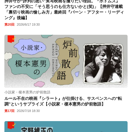
押井守が“評判の悪い”実写映画を撮りたい理由。『ボトムズ』
ファンの不安に「そう思うのも仕方ないかと(笑)」【押井守連載
「裏切り映画の愉しみ方」最終回『バーン・アフター・リーディ
ング』後編】
第20回
2026/6/17 19:30
小説家・榎本憲男の炉前散語
ルール不在の映画『シラート』が仕掛ける、サスペンスへの“転
調”というサプライズ【小説家・榎本憲男の炉前散語】
第17回
2026/7/18 18:30