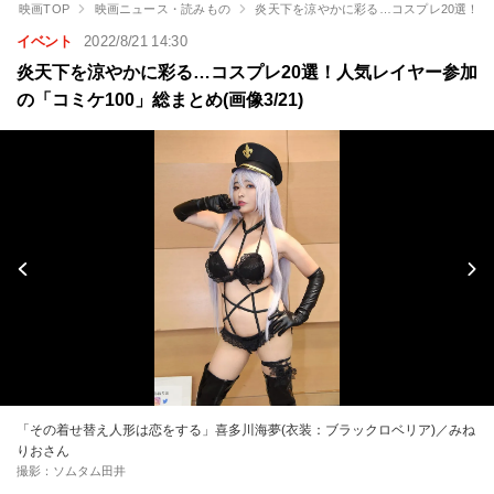
映画TOP
映画ニュース・読みもの
炎天下を涼やかに彩る…コスプレ20選！人
イベント
2022/8/21 14:30
炎天下を涼やかに彩る…コスプレ20選！人気レイヤー参加
の「コミケ100」総まとめ(画像3/21)
「その着せ替え人形は恋をする」喜多川海夢(衣装：ブラックロベリア)／みね
りおさん
撮影：ソムタム田井