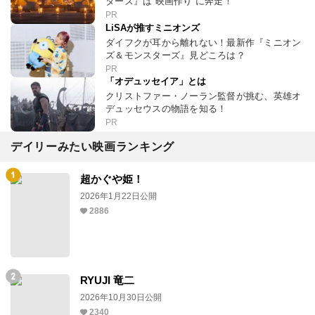
ターズ』は“映画作り”に奔走！
PR
LiSAが推すミニオンズ
ダイフクが耳から離れない！最新作『ミニオン
ズ＆モンスターズ』見どころは？
PR
「オデュッセイア」とは
クリストファー・ノーラン監督が挑む、英雄オ
デュッセウスの物語を知る！
PR
デイリーみたい映画ランキング
超かぐや姫！
2026年1月22日公開
2886
RYUJI 竜二
2026年10月30日公開
2340