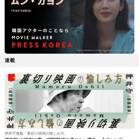
連載
押井守連載「裏切り映画の愉しみ方」