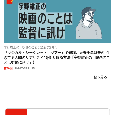
宇野維正の「映画のことは監督に訊け」
『マジカル・シークレット・ツアー』で飛躍。天野千尋監督の“生
きてる人間のリアリティ”を切り取る方法【宇野維正の「映画のこ
とは監督に訊け」】
第30回
2026/6/25 21:15
一覧を見る