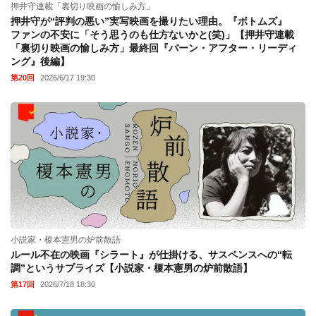
押井守連載「裏切り映画の愉しみ方」
押井守が“評判の悪い”実写映画を撮りたい理由。『ボトムズ』
ファンの不安に「そう思うのも仕方ないかと(笑)」【押井守連載
「裏切り映画の愉しみ方」最終回『バーン・アフター・リーディ
ング』後編】
第20回
2026/6/17 19:30
小説家・榎本憲男の炉前散語
ルール不在の映画『シラート』が仕掛ける、サスペンスへの“転
調”というサプライズ【小説家・榎本憲男の炉前散語】
第17回
2026/7/18 18:30