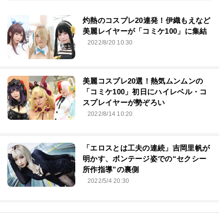
灼熱のコスプレ20連発！伊織もえなど
美麗レイヤーが「コミケ100」に集結
2022/8/20 10:30
美麗コスプレ20選！熱気ムンムンの
「コミケ100」初日にハイレベル・コ
スプレイヤーが勢ぞろい
2022/8/14 10:20
「エロスとは工夫の連続」吉岡里帆が
明かす、ボンテージ姿での“セクシー
所作指導”の裏側
2022/5/4 20:30