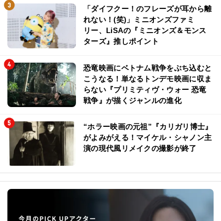
「ダイフクー！のフレーズが耳から離
れない！(笑)」ミニオンズファミ
リー、LiSAの『ミニオンズ＆モンス
ターズ』推しポイント
恐竜映画にベトナム戦争をぶち込むと
こうなる！単なるトンデモ映画に収ま
らない『プリミティヴ・ウォー 恐竜
戦争』が描くジャンルの進化
“ホラー映画の元祖”『カリガリ博士』
がよみがえる！マイケル・シャノン主
演の現代風リメイクの撮影が終了