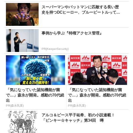
スーパーマンやバットマンに匹敵する長い歴
史を持つDCヒーロー、ブルービートルって...
事例から学ぶ『特権アクセス管理』
PR(KeeperSecurity)
「気になっていた認知機能が菌
「気になっていた認知機能が菌
で…」森永が開発。感動の70代続
で…」森永が開発。感動の70代続
出
出
PR(森永乳業)
PR(森永乳業)
アルコ＆ピース平子祐希、初の小説連載！
「ピンキー☆キャッチ」第34回 噂