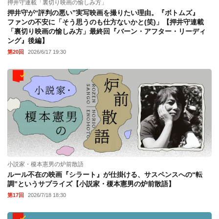
押井守連載「裏切り映画の愉しみ方」
押井守が“評判の悪い”実写映画を撮りたい理由。『ボトムズ』
ファンの不安に「そう思うのも仕方ないかと(笑)」【押井守連載
「裏切り映画の愉しみ方」最終回『バーン・アフター・リーディ
ング』後編】
第20回
2026/6/17 19:30
小説家・榎本憲男の炉前散語
ルール不在の映画『シラート』が仕掛ける、サスペンスへの“転
調”というサプライズ【小説家・榎本憲男の炉前散語】
第17回
2026/7/18 18:30