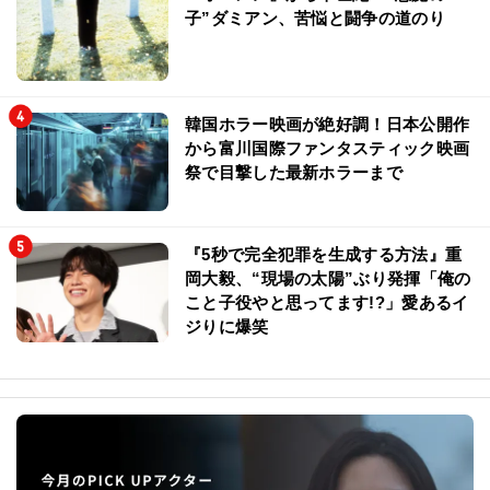
子”ダミアン、苦悩と闘争の道のり
韓国ホラー映画が絶好調！日本公開作
から富川国際ファンタスティック映画
祭で目撃した最新ホラーまで
『5秒で完全犯罪を生成する方法』重
岡大毅、“現場の太陽”ぶり発揮「俺の
こと子役やと思ってます!?」愛あるイ
ジりに爆笑