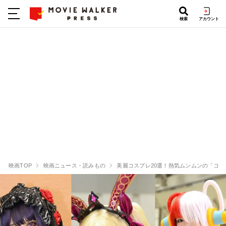
検索
アカウント
映画TOP
映画ニュース・読みもの
美麗コスプレ20選！熱気ムンムンの「コミ