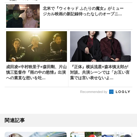
北米で『ウィキッド ふたりの魔女』がミュー
ジカル映画の新記録待ったなしのオープニ...
成田凌×中村映里子×森田剛、片山
『正体』横浜流星×森本慎太郎が
慎三監督作『雨の中の慾情』出演
対談。共演シーンでは「お互い言
への素直な想いを吐...
葉では言い表せないよ...
Recommended by
関連記事