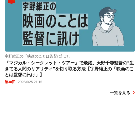
宇野維正の「映画のことは監督に訊け」
『マジカル・シークレット・ツアー』で飛躍。天野千尋監督の“生
きてる人間のリアリティ”を切り取る方法【宇野維正の「映画のこ
とは監督に訊け」】
第30回
2026/6/25 21:15
一覧を見る