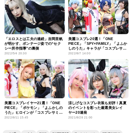
「エロスとは工夫の連続」吉岡里帆
美麗コスプレ20選！「ONE
が明かす、ボンテージ姿での“セク
PIECE」「SPY×FAMILY」「よふか
シー所作指導”の裏側
しのうた」キャラが「コスプレサ
ミット」に集結
2022/5/4 20:30
2022/8/7 14:00
美麗コスプレイヤー21選！「ONE
涼しげなコスプレ衣装も好評！真夏
PIECE」「ポケモン」「よふかしの
のイベントを彩った厳選美女レイ
うた」ヒロインが「コスプレサミッ
ヤー20連発
ト」に参戦
2022/8/11 15:45
2021/8/28 21:00