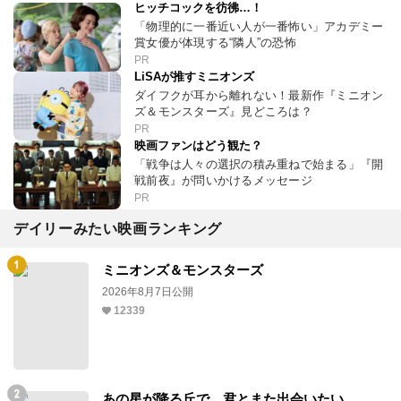
ヒッチコックを彷彿…！
「物理的に一番近い人が一番怖い」アカデミー
賞女優が体現する“隣人”の恐怖
PR
LiSAが推すミニオンズ
ダイフクが耳から離れない！最新作『ミニオン
ズ＆モンスターズ』見どころは？
PR
映画ファンはどう観た？
「戦争は人々の選択の積み重ねで始まる」『開
戦前夜』が問いかけるメッセージ
PR
デイリーみたい映画ランキング
ミニオンズ＆モンスターズ
2026年8月7日公開
12339
あの星が降る丘で、君とまた出会いたい。