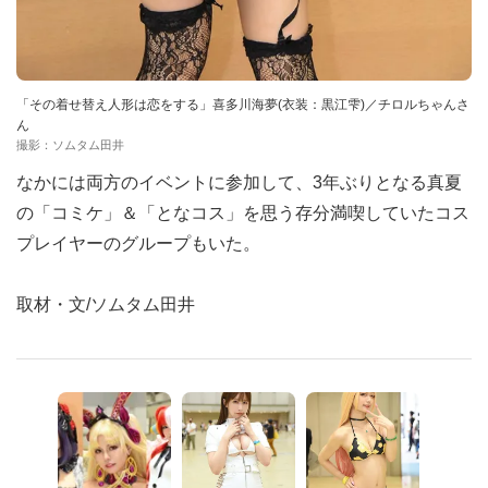
「その着せ替え人形は恋をする」喜多川海夢(衣装：黒江雫)／チロルちゃんさ
ん
撮影：ソムタム田井
なかには両方のイベントに参加して、3年ぶりとなる真夏
の「コミケ」＆「となコス」を思う存分満喫していたコス
プレイヤーのグループもいた。
取材・文/ソムタム田井