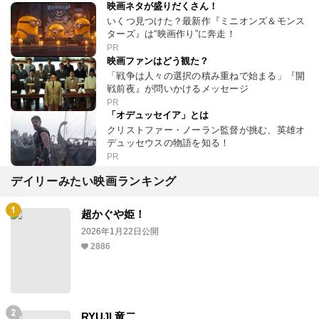
映画ネタが盛りだくさん！
いくつ見つけた？最新作『ミニオンズ＆モンス
ターズ』は“映画作り”に奔走！
PR
映画ファンはどう観た？
「戦争は人々の選択の積み重ねで始まる」『開
戦前夜』が問いかけるメッセージ
PR
「オデュッセイア」とは
クリストファー・ノーラン監督が挑む、英雄オ
デュッセウスの物語を知る！
PR
デイリーみたい映画ランキング
超かぐや姫！
2026年1月22日公開
2886
RYUJI 竜二