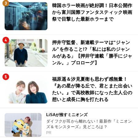
韓国ホラー映画が絶好調！日本公開作
から富川国際ファンタスティック映画
祭で目撃した最新ホラーまで
押井守監督、新連載テーマは“ジャン
ル”を作ること!?「私には私のジャン
ルがある」【押井守連載「勝手にジャ
ンル。」プロローグ】
福原遥＆汐見夏衛も思わず感無量！
『あの星が降る丘で、君とまた出会い
たい。』で高校教師になった主人公の
想いと成長に胸を打たれる
LiSAが推すミニオンズ
ダイフクが耳から離れない！最新作『ミニオン
ズ＆モンスターズ』見どころは？
PR