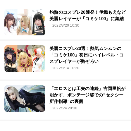
灼熱のコスプレ20連発！伊織もえなど
美麗レイヤーが「コミケ100」に集結
2022/8/20 10:30
美麗コスプレ20選！熱気ムンムンの
「コミケ100」初日にハイレベル・コ
スプレイヤーが勢ぞろい
2022/8/14 10:20
「エロスとは工夫の連続」吉岡里帆が
明かす、ボンテージ姿での“セクシー
所作指導”の裏側
2022/5/4 20:30