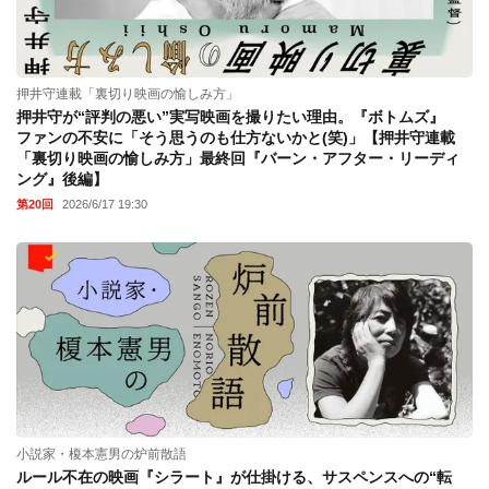
押井守連載「裏切り映画の愉しみ方」
押井守が“評判の悪い”実写映画を撮りたい理由。『ボトムズ』
ファンの不安に「そう思うのも仕方ないかと(笑)」【押井守連載
「裏切り映画の愉しみ方」最終回『バーン・アフター・リーディ
ング』後編】
第20回
2026/6/17 19:30
小説家・榎本憲男の炉前散語
ルール不在の映画『シラート』が仕掛ける、サスペンスへの“転