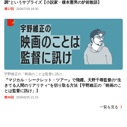
調”というサプライズ【小説家・榎本憲男の炉前散語】
第17回
2026/7/18 18:30
宇野維正の「映画のことは監督に訊け」
『マジカル・シークレット・ツアー』で飛躍。天野千尋監督の“生
きてる人間のリアリティ”を切り取る方法【宇野維正の「映画のこ
とは監督に訊け」】
第30回
2026/6/25 21:15
一覧を見る