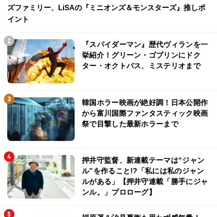
ズファミリー、LiSAの『ミニオンズ＆モンスターズ』推しポ
イント
『スパイダーマン』歴代ヴィランを一
挙紹介！グリーン・ゴブリンにドク
ター・オクトパス、ミステリオまで
韓国ホラー映画が絶好調！日本公開作
から富川国際ファンタスティック映画
祭で目撃した最新ホラーまで
押井守監督、新連載テーマは“ジャン
ル”を作ること!?「私には私のジャン
ルがある」【押井守連載「勝手にジャ
ンル。」プロローグ】