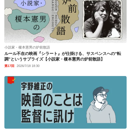
小説家・榎本憲男の炉前散語
ルール不在の映画『シラート』が仕掛ける、サスペンスへの“転
調”というサプライズ【小説家・榎本憲男の炉前散語】
第17回
2026/7/18 18:30