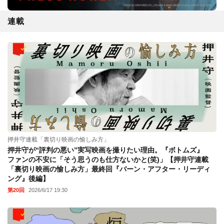
連載
押井守連載「裏切り映画の愉しみ方」
押井守が“評判の悪い”実写映画を撮りたい理由。『ボトムズ』
ファンの不安に「そう思うのも仕方ないかと(笑)」【押井守連載
「裏切り映画の愉しみ方」最終回『バーン・アフター・リーディ
ング』後編】
第20回
2026/6/17 19:30