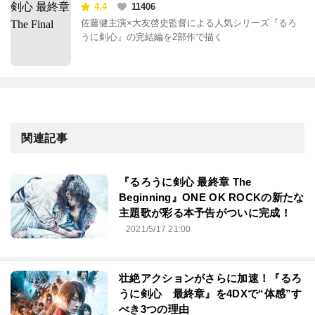
4.4
11406
佐藤健主演×大友啓史監督による人気シリーズ『るろ
うに剣心』の完結編を2部作で描く
関連記事
『るろうに剣心 最終章 The
Beginning』ONE OK ROCKの新たな
主題歌が彩る本予告がついに完成！
2021/5/17 21:00
壮絶アクションがさらに加速！『るろ
うに剣心 最終章』を4DXで“体感”す
べき3つの理由