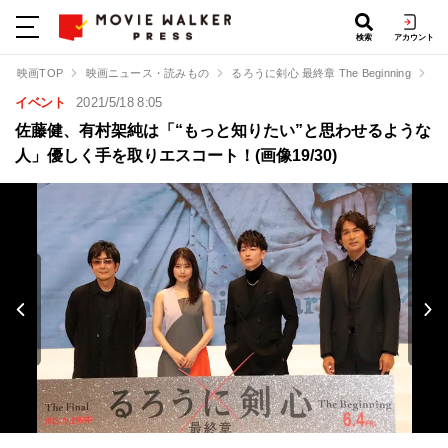
検索
アカウント
映画TOP
映画ニュース・読みもの
るろうに剣心 最終章 The Beginning
佐
イベント
2021/5/18 8:05
佐藤健、有村架純は「“もっと知りたい”と思わせるような
人」優しく手を取りエスコート！(画像19/30)