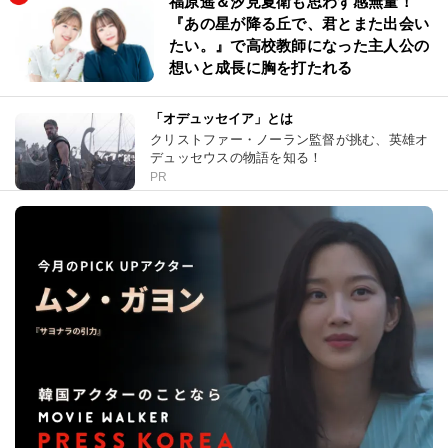
福原遥＆汐見夏衛も思わず感無量！
『あの星が降る丘で、君とまた出会い
たい。』で高校教師になった主人公の
想いと成長に胸を打たれる
「オデュッセイア」とは
クリストファー・ノーラン監督が挑む、英雄オ
デュッセウスの物語を知る！
PR