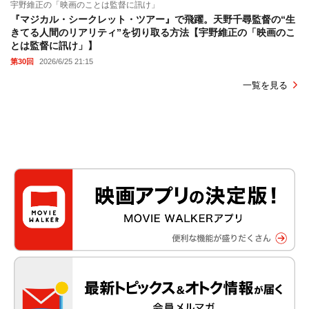
宇野維正の「映画のことは監督に訊け」
『マジカル・シークレット・ツアー』で飛躍。天野千尋監督の“生
きてる人間のリアリティ”を切り取る方法【宇野維正の「映画のこ
とは監督に訊け」】
第30回
2026/6/25 21:15
一覧を見る