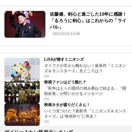
佐藤健、剣心と過ごした10年に感謝！
「るろうに剣心」はこれからの「ライ
バル」
2021/3/24 23:48
LiSAが推すミニオンズ
ダイフクが耳から離れない！最新作『ミニオン
ズ＆モンスターズ』見どころは？
PR
映画ファンはどう観た？
「戦争は人々の選択の積み重ねで始まる」『開
戦前夜』が問いかけるメッセージ
PR
映画ネタが盛りだくさん！
いくつ見つけた？最新作『ミニオンズ＆モンス
ターズ』は“映画作り”に奔走！
PR