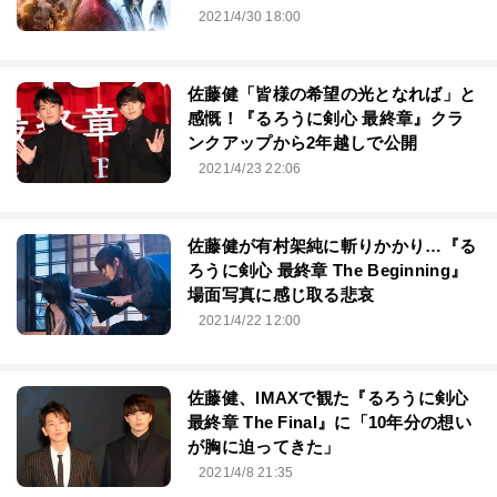
2021/4/30 18:00
佐藤健「皆様の希望の光となれば」と
感慨！『るろうに剣心 最終章』クラ
ンクアップから2年越しで公開
2021/4/23 22:06
佐藤健が有村架純に斬りかかり…『る
ろうに剣心 最終章 The Beginning』
場面写真に感じ取る悲哀
2021/4/22 12:00
佐藤健、IMAXで観た『るろうに剣心
最終章 The Final』に「10年分の想い
が胸に迫ってきた」
2021/4/8 21:35