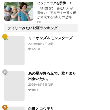
ヒッチコックを彷彿…！
「物理的に一番近い人が一
番怖い」アカデミー賞女優
が体現する“隣人”の恐怖
PR
デイリーみたい映画ランキング
ミニオンズ＆モンスターズ
2026年8月7日公開
12660
あの星が降る丘で、君とまた
出会いたい。
2026年8月7日公開
6017
白鳥とコウモリ