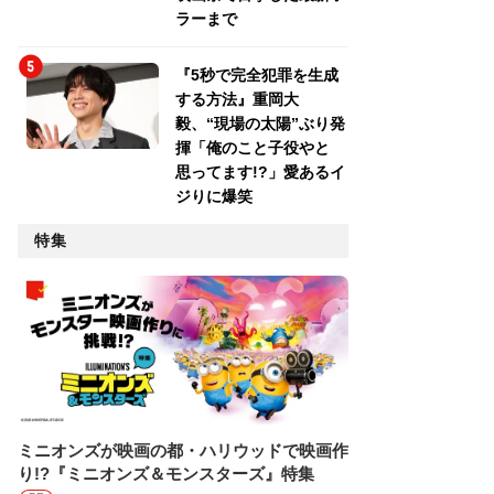
ラーまで
『5秒で完全犯罪を生成
する方法』重岡大
毅、“現場の太陽”ぶり発
揮「俺のこと子役やと
思ってます!?」愛あるイ
ジりに爆笑
特集
ミニオンズが映画の都・ハリウッドで映画作
り!?『ミニオンズ＆モンスターズ』特集