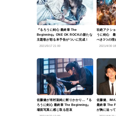
『るろうに剣心 最終章 The
壮絶アクショ
Beginning』ONE OK ROCKの新たな
うに剣心 最
主題歌が彩る本予告がついに完成！
べき3つの理
2021/5/17 21:00
2021/4/30 1
佐藤健が有村架純に斬りかかり…『る
佐藤健、IM
ろうに剣心 最終章 The Beginning』
最終章 The 
場面写真に感じ取る悲哀
が胸に迫って
2021/4/22 12:00
2021/4/8 21: