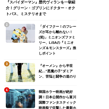
『スパイダーマン』歴代ヴィランを一挙紹
『スパイダーマン
介！グリーン・ゴブリンにドクター・オク
介！グリーン・ゴ
トパス、ミステリオまで
トパス、ミステリ
「ダイフクー！のフレー
ズが耳から離れない！
(笑)」ミニオンズファミ
リー、LiSAの『ミニオ
ンズ＆モンスターズ』推
しポイント
『オーメン』から半世
紀…“悪魔の子”ダミア
ン、苦悩と闘争の道のり
韓国ホラー映画が絶好
調！日本公開作から富川
国際ファンタスティック
映画祭で目撃した最新ホ