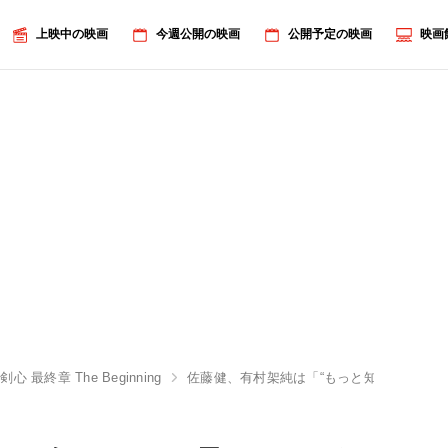
上映中の映画
今週公開の映画
公開予定の映画
映画
心 最終章 The Beginning
佐藤健、有村架純は「“もっと知りたい”と