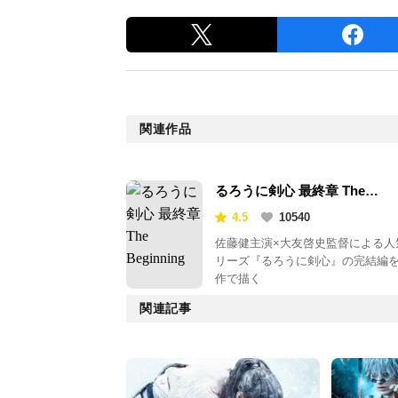
関連作品
るろうに剣心 最終章 The
Beginning
4.5
10540
佐藤健主演×大友啓史監督による人
リーズ『るろうに剣心』の完結編を
作で描く
関連記事