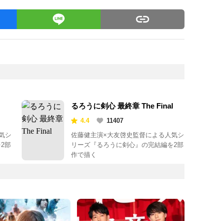
るろうに剣心 最終章 The Final
4.4
11407
気シ
佐藤健主演×大友啓史監督による人気シ
2部
リーズ『るろうに剣心』の完結編を2部
作で描く