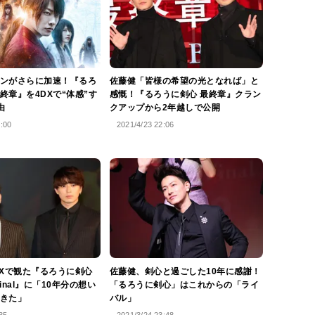
ンがさらに加速！『るろ
佐藤健「皆様の希望の光となれば」と
終章』を4DXで“体感”す
感慨！『るろうに剣心 最終章』クラン
由
クアップから2年越しで公開
8:00
2021/4/23 22:06
AXで観た『るろうに剣心
佐藤健、剣心と過ごした10年に感謝！
Final』に「10年分の想い
「るろうに剣心」はこれからの「ライ
きた」
バル」
35
2021/3/24 23:48