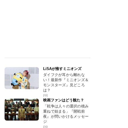
LiSAが推すミニオンズ
ダイフクが耳から離れな
い！最新作『ミニオンズ＆
モンスターズ』見どころ
は？
PR
映画ファンはどう観た？
「戦争は人々の選択の積み
重ねで始まる」『開戦前
夜』が問いかけるメッセー
ジ
PR