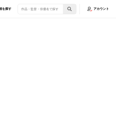
館を探す
アカウント
思わせるような人」優しく手を取りエスコート！
画像4/30