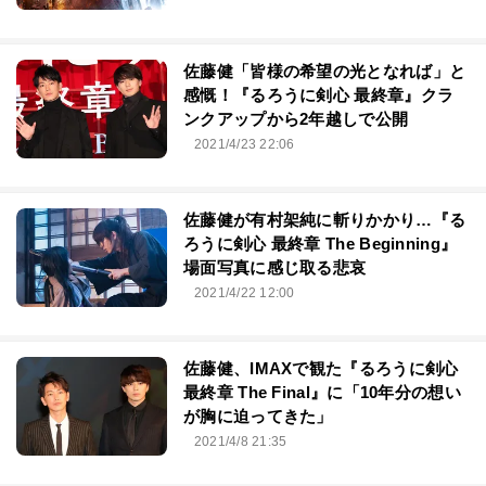
佐藤健「皆様の希望の光となれば」と
感慨！『るろうに剣心 最終章』クラ
ンクアップから2年越しで公開
2021/4/23 22:06
佐藤健が有村架純に斬りかかり…『る
ろうに剣心 最終章 The Beginning』
場面写真に感じ取る悲哀
2021/4/22 12:00
佐藤健、IMAXで観た『るろうに剣心
最終章 The Final』に「10年分の想い
が胸に迫ってきた」
2021/4/8 21:35