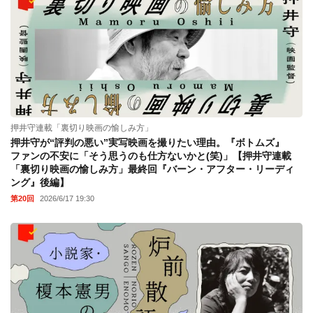
押井守連載「裏切り映画の愉しみ方」
押井守が“評判の悪い”実写映画を撮りたい理由。『ボトムズ』
ファンの不安に「そう思うのも仕方ないかと(笑)」【押井守連載
「裏切り映画の愉しみ方」最終回『バーン・アフター・リーディ
ング』後編】
第20回
2026/6/17 19:30