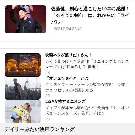
佐藤健、剣心と過ごした10年に感謝！
「るろうに剣心」はこれからの「ライ
バル」
2021/3/24 23:48
映画ネタが盛りだくさん！
いくつ見つけた？最新作『ミニオンズ＆モンス
ターズ』は“映画作り”に奔走！
PR
「オデュッセイア」とは
クリストファー・ノーラン監督が挑む、英雄オ
デュッセウスの物語を知る！
PR
LiSAが推すミニオンズ
ダイフクが耳から離れない！最新作『ミニオン
ズ＆モンスターズ』見どころは？
PR
デイリーみたい映画ランキング