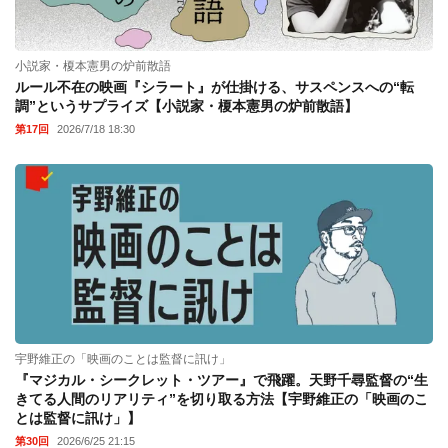
小説家・榎本憲男の炉前散語
ルール不在の映画『シラート』が仕掛ける、サスペンスへの“転
調”というサプライズ【小説家・榎本憲男の炉前散語】
第17回
2026/7/18 18:30
宇野維正の「映画のことは監督に訊け」
『マジカル・シークレット・ツアー』で飛躍。天野千尋監督の“生
きてる人間のリアリティ”を切り取る方法【宇野維正の「映画のこ
とは監督に訊け」】
第30回
2026/6/25 21:15