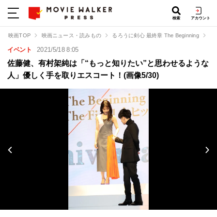
検索
アカウント
映画TOP
映画ニュース・読みもの
るろうに剣心 最終章 The Beginning
佐
イベント
2021/5/18 8:05
佐藤健、有村架純は「“もっと知りたい”と思わせるような
人」優しく手を取りエスコート！(画像5/30)