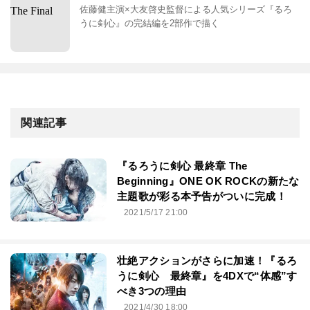
佐藤健主演×大友啓史監督による人気シリーズ『るろ
うに剣心』の完結編を2部作で描く
関連記事
『るろうに剣心 最終章 The
Beginning』ONE OK ROCKの新たな
主題歌が彩る本予告がついに完成！
2021/5/17 21:00
壮絶アクションがさらに加速！『るろ
うに剣心 最終章』を4DXで“体感”す
べき3つの理由
2021/4/30 18:00