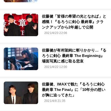
佐藤健「皆様の希望の光となれば」と
感慨！『るろうに剣心 最終章』クラ
ンクアップから2年越しで公開
2021/4/23 22:06
佐藤健が有村架純に斬りかかり…『る
ろうに剣心 最終章 The Beginning』
場面写真に感じ取る悲哀
2021/4/22 12:00
佐藤健、IMAXで観た『るろうに剣心
最終章 The Final』に「10年分の想い
が胸に迫ってきた」
2021/4/8 21:35