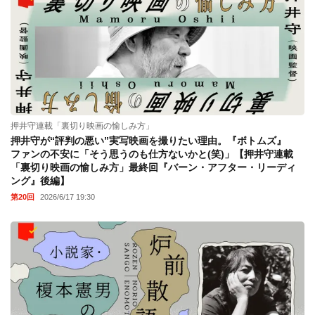
押井守連載「裏切り映画の愉しみ方」
押井守が“評判の悪い”実写映画を撮りたい理由。『ボトムズ』
ファンの不安に「そう思うのも仕方ないかと(笑)」【押井守連載
「裏切り映画の愉しみ方」最終回『バーン・アフター・リーディ
ング』後編】
第20回
2026/6/17 19:30