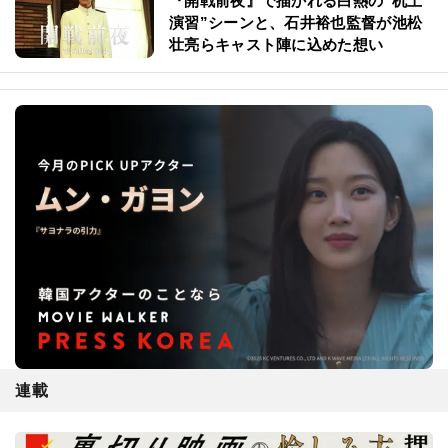
『開戦前夜』で描かれる白熱の“机上
演習”シーンと、石井裕也監督が池松
壮亮らキャスト陣に込めた想い
連載