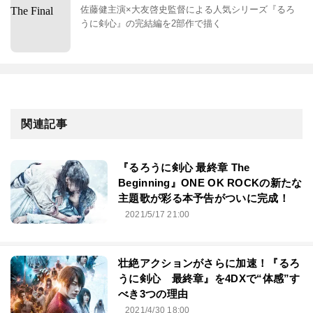
佐藤健主演×大友啓史監督による人気シリーズ『るろ
うに剣心』の完結編を2部作で描く
関連記事
『るろうに剣心 最終章 The
Beginning』ONE OK ROCKの新たな
主題歌が彩る本予告がついに完成！
2021/5/17 21:00
壮絶アクションがさらに加速！『るろ
うに剣心 最終章』を4DXで“体感”す
べき3つの理由
2021/4/30 18:00