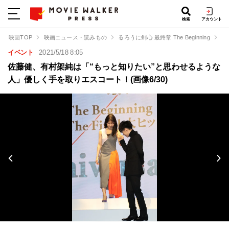
検索
アカウント
映画TOP
映画ニュース・読みもの
るろうに剣心 最終章 The Beginning
佐
イベント
2021/5/18 8:05
佐藤健、有村架純は「“もっと知りたい”と思わせるような
人」優しく手を取りエスコート！(画像6/30)