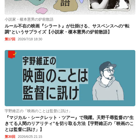
小説家・榎本憲男の炉前散語
ルール不在の映画『シラート』が仕掛ける、サスペンスへの“転
調”というサプライズ【小説家・榎本憲男の炉前散語】
第17回
2026/7/18 18:30
宇野維正の「映画のことは監督に訊け」
『マジカル・シークレット・ツアー』で飛躍。天野千尋監督の“生
きてる人間のリアリティ”を切り取る方法【宇野維正の「映画のこ
とは監督に訊け」】
第30回
2026/6/25 21:15