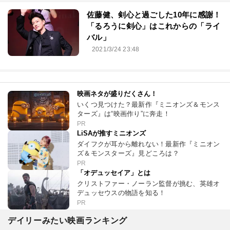
佐藤健、剣心と過ごした10年に感謝！
「るろうに剣心」はこれからの「ライ
バル」
2021/3/24 23:48
映画ネタが盛りだくさん！
いくつ見つけた？最新作『ミニオンズ＆モンス
ターズ』は“映画作り”に奔走！
PR
LiSAが推すミニオンズ
ダイフクが耳から離れない！最新作『ミニオン
ズ＆モンスターズ』見どころは？
PR
「オデュッセイア」とは
クリストファー・ノーラン監督が挑む、英雄オ
デュッセウスの物語を知る！
PR
デイリーみたい映画ランキング