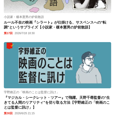
小説家・榎本憲男の炉前散語
ルール不在の映画『シラート』が仕掛ける、サスペンスへの“転
調”というサプライズ【小説家・榎本憲男の炉前散語】
第17回
2026/7/18 18:30
宇野維正の「映画のことは監督に訊け」
『マジカル・シークレット・ツアー』で飛躍。天野千尋監督の“生
きてる人間のリアリティ”を切り取る方法【宇野維正の「映画のこ
とは監督に訊け」】
第30回
2026/6/25 21:15