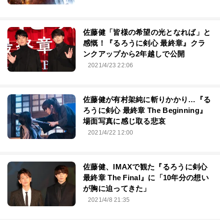
佐藤健「皆様の希望の光となれば」と
感慨！『るろうに剣心 最終章』クラ
ンクアップから2年越しで公開
2021/4/23 22:06
佐藤健が有村架純に斬りかかり…『る
ろうに剣心 最終章 The Beginning』
場面写真に感じ取る悲哀
2021/4/22 12:00
佐藤健、IMAXで観た『るろうに剣心
最終章 The Final』に「10年分の想い
が胸に迫ってきた」
2021/4/8 21:35