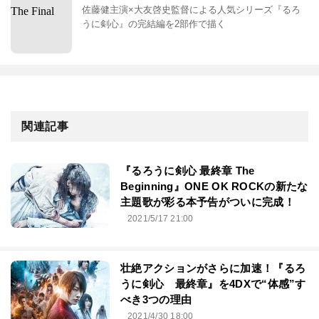
佐藤健主演×大友啓史監督による人気シリーズ『るろ
うに剣心』の完結編を2部作で描く
関連記事
『るろうに剣心 最終章 The
Beginning』ONE OK ROCKの新たな
主題歌が彩る本予告がついに完成！
2021/5/17 21:00
壮絶アクションがさらに加速！『るろ
うに剣心 最終章』を4DXで“体感”す
べき3つの理由
2021/4/30 18:00