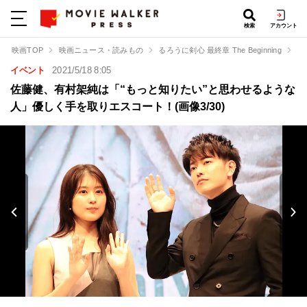
検索
アカウント
映画TOP
映画ニュース・読みもの
るろうに剣心 最終章 The Beginning
佐
イベント
2021/5/18 8:05
佐藤健、有村架純は「“もっと知りたい”と思わせるような
人」優しく手を取りエスコート！(画像3/30)