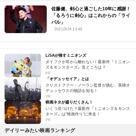
佐藤健、剣心と過ごした10年に感謝！
「るろうに剣心」はこれからの「ライ
バル」
2021/3/24 23:48
LiSAが推すミニオンズ
ダイフクが耳から離れない！最新作『ミニオン
ズ＆モンスターズ』見どころは？
PR
「オデュッセイア」とは
クリストファー・ノーラン監督が挑む、英雄オ
デュッセウスの物語を知る！
PR
映画ネタが盛りだくさん！
いくつ見つけた？最新作『ミニオンズ＆モンス
ターズ』は“映画作り”に奔走！
PR
デイリーみたい映画ランキング