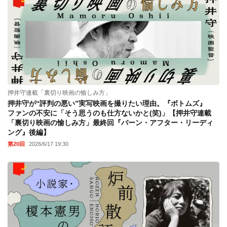
押井守連載「裏切り映画の愉しみ方」
押井守が“評判の悪い”実写映画を撮りたい理由。『ボトムズ』
ファンの不安に「そう思うのも仕方ないかと(笑)」【押井守連載
「裏切り映画の愉しみ方」最終回『バーン・アフター・リーディ
ング』後編】
第20回
2026/6/17 19:30