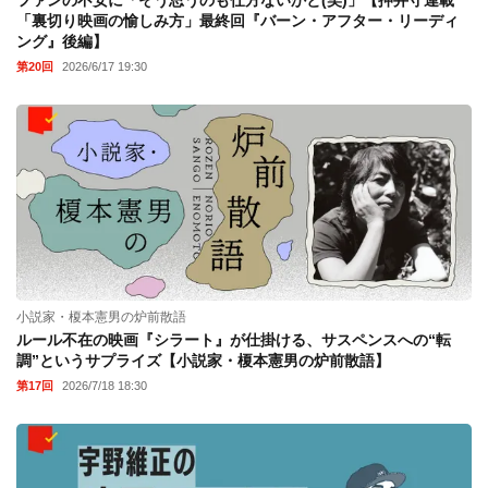
ファンの不安に「そう思うのも仕方ないかと(笑)」【押井守連載
「裏切り映画の愉しみ方」最終回『バーン・アフター・リーディ
ング』後編】
第20回
2026/6/17 19:30
小説家・榎本憲男の炉前散語
ルール不在の映画『シラート』が仕掛ける、サスペンスへの“転
調”というサプライズ【小説家・榎本憲男の炉前散語】
第17回
2026/7/18 18:30