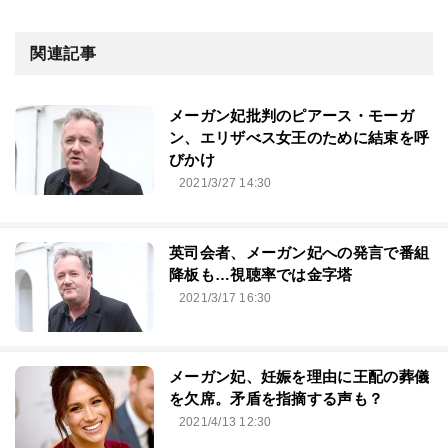
関連記事
メーガン妃批判のピアース・モーガ
ン、エリザべス女王のために結束を呼
びかけ
2021/3/27 14:30
英司会者、メーガン妃への発言で番組
降板も…視聴率では金字塔
2021/3/17 16:30
メーガン妃、妊娠を理由に王配の葬儀
を欠席。矛盾を指摘する声も？
2021/4/13 12:30