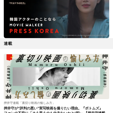
連載
押井守連載「裏切り映画の愉しみ方」
押井守が“評判の悪い”実写映画を撮りたい理由。『ボトムズ』