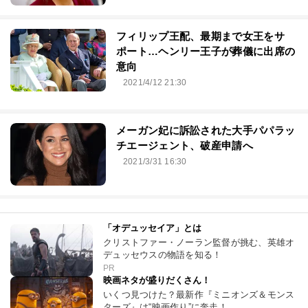
フィリップ王配、最期まで女王をサ
ポート…ヘンリー王子が葬儀に出席の
意向
2021/4/12 21:30
メーガン妃に訴訟された大手パパラッ
チエージェント、破産申請へ
2021/3/31 16:30
「オデュッセイア」とは
クリストファー・ノーラン監督が挑む、英雄オ
デュッセウスの物語を知る！
PR
映画ネタが盛りだくさん！
いくつ見つけた？最新作『ミニオンズ＆モンス
ターズ』は“映画作り”に奔走！