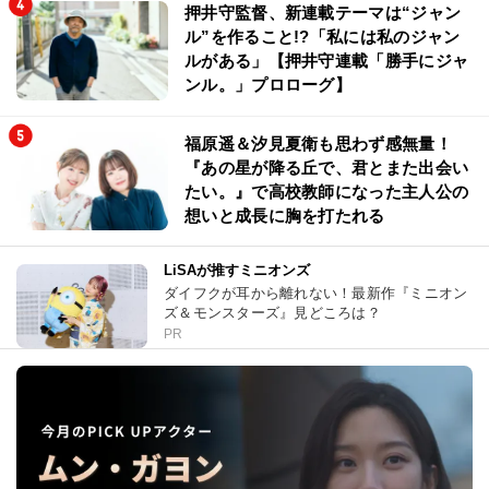
押井守監督、新連載テーマは“ジャン
ル”を作ること!?「私には私のジャン
ルがある」【押井守連載「勝手にジャ
ンル。」プロローグ】
福原遥＆汐見夏衛も思わず感無量！
『あの星が降る丘で、君とまた出会い
たい。』で高校教師になった主人公の
想いと成長に胸を打たれる
LiSAが推すミニオンズ
ダイフクが耳から離れない！最新作『ミニオン
ズ＆モンスターズ』見どころは？
PR