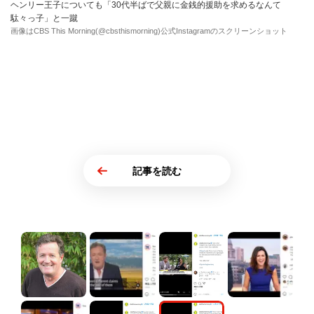
ヘンリー王子についても「30代半ばで父親に金銭的援助を求めるなんて
駄々っ子」と一蹴
画像はCBS This Morning(@cbsthismorning)公式Instagramのスクリーンショット
記事を読む