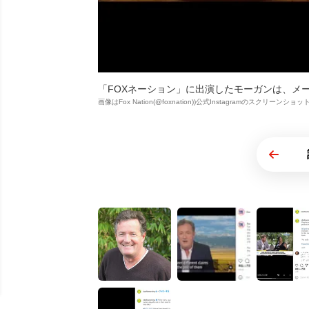
「FOXネーション」に出演したモーガンは、メ
画像はFox Nation(@foxnation))公式Instagramのスクリーンショッ