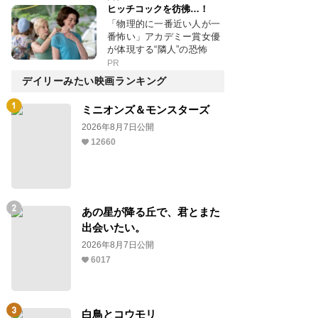
ヒッチコックを彷彿…！
「物理的に一番近い人が一
番怖い」アカデミー賞女優
が体現する“隣人”の恐怖
PR
デイリーみたい映画ランキング
ミニオンズ＆モンスターズ
2026年8月7日公開
12660
あの星が降る丘で、君とまた
出会いたい。
2026年8月7日公開
6017
白鳥とコウモリ