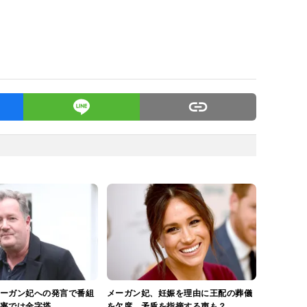
ーガン妃への発言で番組
メーガン妃、妊娠を理由に王配の葬儀
率では金字塔
を欠席。矛盾を指摘する声も？