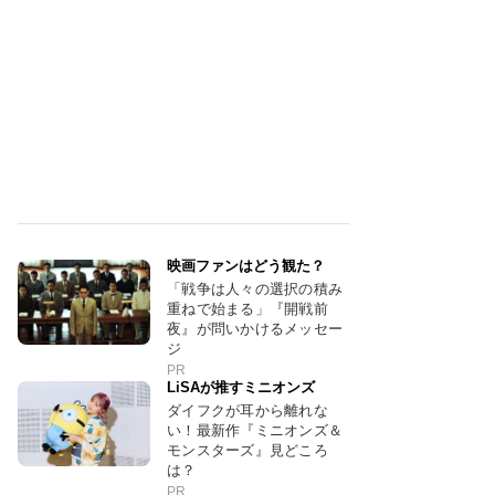
映画ファンはどう観た？
「戦争は人々の選択の積み
重ねで始まる」『開戦前
夜』が問いかけるメッセー
ジ
PR
LiSAが推すミニオンズ
ダイフクが耳から離れな
い！最新作『ミニオンズ＆
モンスターズ』見どころ
は？
PR