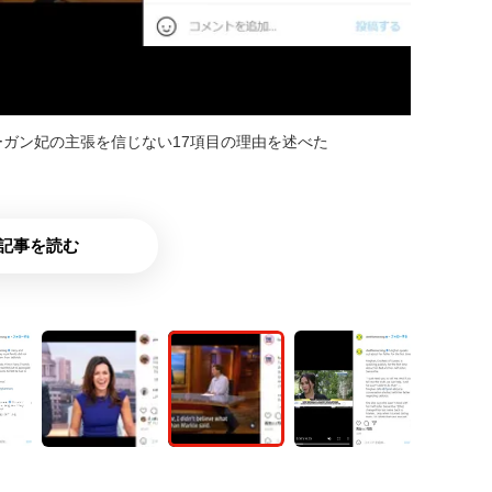
ーガン妃の主張を信じない17項目の理由を述べた
ト
記事を読む