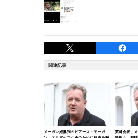
関連記事
メーガン妃批判のピアース・モーガ
英司会者、メ
ン、エリザべス女王のために結束を呼
降板も…視聴