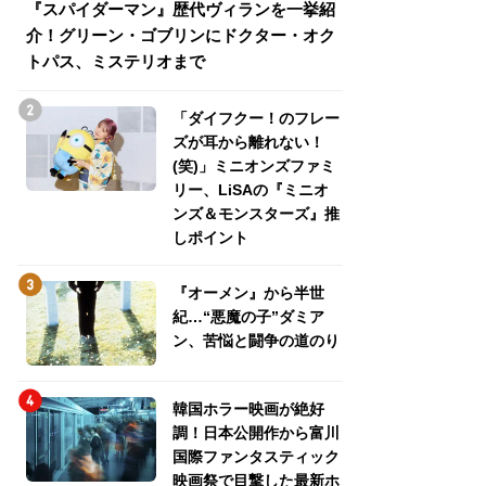
『スパイダーマン』歴代ヴィランを一挙紹
『スパイダーマン
介！グリーン・ゴブリンにドクター・オク
介！グリーン・ゴ
トパス、ミステリオまで
トパス、ミステリ
「ダイフクー！のフレー
ズが耳から離れない！
(笑)」ミニオンズファミ
リー、LiSAの『ミニオ
ンズ＆モンスターズ』推
しポイント
『オーメン』から半世
紀…“悪魔の子”ダミア
ン、苦悩と闘争の道のり
韓国ホラー映画が絶好
調！日本公開作から富川
国際ファンタスティック
映画祭で目撃した最新ホ