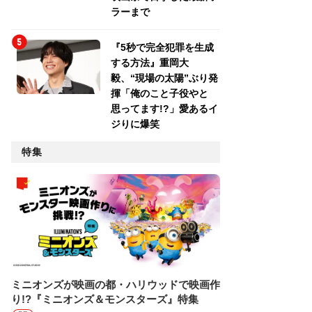
ラーまで
『5秒で完全犯罪を生成
する方法』重岡大
毅、“現場の太陽”ぶり発
揮「俺のこと子役やと
思ってます!?」愛あるイ
ジりに爆笑
特集
ミニオンズが映画の都・ハリウッドで映画作
り!?『ミニオンズ＆モンスターズ』特集