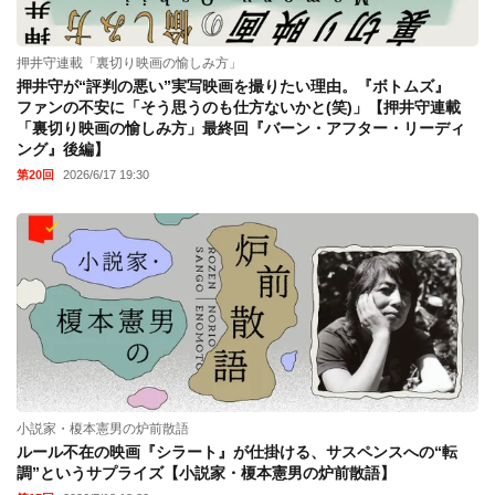
押井守連載「裏切り映画の愉しみ方」
押井守が“評判の悪い”実写映画を撮りたい理由。『ボトムズ』
ファンの不安に「そう思うのも仕方ないかと(笑)」【押井守連載
「裏切り映画の愉しみ方」最終回『バーン・アフター・リーディ
ング』後編】
第20回
2026/6/17 19:30
小説家・榎本憲男の炉前散語
ルール不在の映画『シラート』が仕掛ける、サスペンスへの“転
調”というサプライズ【小説家・榎本憲男の炉前散語】