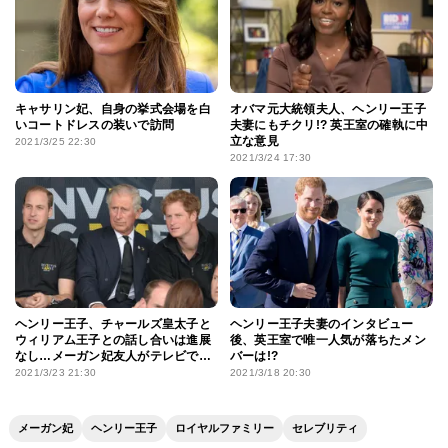
キャサリン妃、自身の挙式会場を白
オバマ元大統領夫人、ヘンリー王子
いコートドレスの装いで訪問
夫妻にもチクリ!? 英王室の確執に中
立な意見
2021/3/25 22:30
2021/3/24 17:30
ヘンリー王子、チャールズ皇太子と
ヘンリー王子夫妻のインタビュー
ウィリアム王子との話し合いは進展
後、英王室で唯一人気が落ちたメン
なし…メーガン妃友人がテレビで明
バーは!?
かす
2021/3/23 21:30
2021/3/18 20:30
メーガン妃
ヘンリー王子
ロイヤルファミリー
セレブリティ