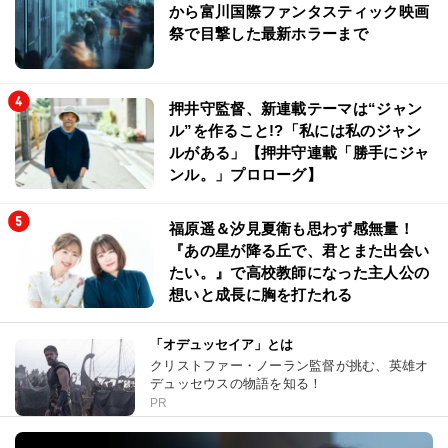
から富川国際ファンタスティック映画
祭で目撃した最新ホラーまで
押井守監督、新連載テーマは“ジャン
ル”を作ること!?「私には私のジャン
ルがある」【押井守連載「勝手にジャ
ンル。」プロローグ】
福原遥＆汐見夏衛も思わず感無量！
『あの星が降る丘で、君とまた出会い
たい。』で高校教師になった主人公の
想いと成長に胸を打たれる
「オデュッセイア」とは
クリストファー・ノーラン監督が挑む、英雄オ
デュッセウスの物語を知る！
PR