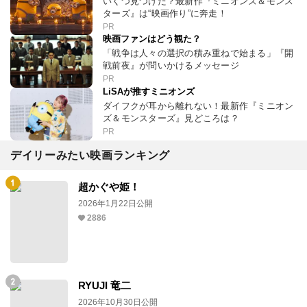
いくつ見つけた？最新作『ミニオンズ＆モンス
ターズ』は“映画作り”に奔走！
PR
映画ファンはどう観た？
「戦争は人々の選択の積み重ねで始まる」『開
戦前夜』が問いかけるメッセージ
PR
LiSAが推すミニオンズ
ダイフクが耳から離れない！最新作『ミニオン
ズ＆モンスターズ』見どころは？
PR
デイリーみたい映画ランキング
超かぐや姫！
2026年1月22日公開
2886
RYUJI 竜二
2026年10月30日公開