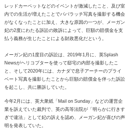
レッドカーペットなどのイベントが激減したこと、及び室
内での生活が増えたことでパパラッチ写真を撮影する機会
がなくなったことに加え、大きな原因の一つが、メーガン
妃の2度にわたる訴訟の敗訴によって、巨額の賠償金を支
払う義務が生じたことによる財政悪化だという。
メーガン妃の1度目の訴訟は、2019年1月に、英Splash
Newsがヘリコプターを使って邸宅の内部を撮影したこ
と、そして2020年には、カナダで息子アーチーのプライ
ベート写真を撮影したことから巨額の賠償金を伴った訴訟
を起こし、共に勝訴していた。
今年2月には、英大衆紙「Mail on Sunday」などの運営企
業を訴えていた裁判で、英の高等法院が「明らかに行きす
ぎで違法」として妃の訴えを認め、メーガン妃が喜びの声
明を発表していた。