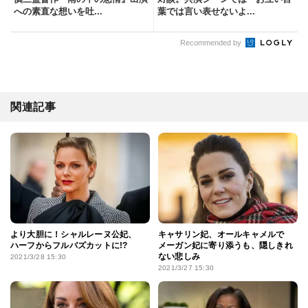
への素直な想いを吐...
葉では言い表せないよ...
Recommended by
関連記事
より大胆に！シャルレーヌ公妃、
キャサリン妃、オールキャメルで
ハーフからフルバズカットに!?
メーガン妃に寄り添うも、隠しきれ
ない悲しみ
2021/3/28 15:30
2021/3/27 15:30