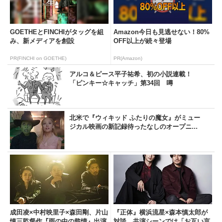
GOETHEとFINCHIがタッグを組
Amazon今日も見逃せない！80%
み、新メディアを創設
OFF以上が続々登場
PR(FINCHI on GOETHE)
PR(Amazon)
アルコ＆ピース平子祐希、初の小説連載！
「ピンキー☆キャッチ」第34回 噂
北米で『ウィキッド ふたりの魔女』がミュー
ジカル映画の新記録待ったなしのオープニ...
成田凌×中村映里子×森田剛、片山
『正体』横浜流星×森本慎太郎が
慎三監督作『雨の中の慾情』出演
対談。共演シーンでは「お互い言