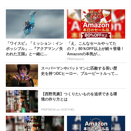
「ワイスピ」「ミッション：イン
「え、こんなセールやってた
ポッシブル」…『アクアマン／失
の？」80％OFF以上が続々登場！
われた王国』と一緒に...
Amazonの本気が...
PR(Amazon)
スーパーマンやバットマンに匹敵する長い歴
史を持つDCヒーロー、ブルービートルって...
【西野亮廣】つくりたいものを追求できる環
境の作り方とは
PR(FINCHI on GOETHE)