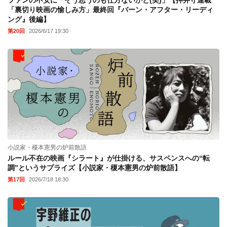
ファンの不安に「そう思うのも仕方ないかと(笑)」【押井守連載
「裏切り映画の愉しみ方」最終回『バーン・アフター・リーディ
ング』後編】
第20回
2026/6/17 19:30
小説家・榎本憲男の炉前散語
ルール不在の映画『シラート』が仕掛ける、サスペンスへの“転
調”というサプライズ【小説家・榎本憲男の炉前散語】
第17回
2026/7/18 18:30