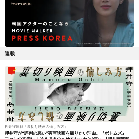
連載
押井守連載「裏切り映画の愉しみ方」
押井守が“評判の悪い”実写映画を撮りたい理由。『ボトムズ』