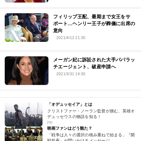
フィリップ王配、最期まで女王をサ
ポート…ヘンリー王子が葬儀に出席の
意向
2021/4/12 21:30
メーガン妃に訴訟された大手パパラッ
チエージェント、破産申請へ
2021/3/31 16:30
「オデュッセイア」とは
クリストファー・ノーラン監督が挑む、英雄オ
デュッセウスの物語を知る！
PR
映画ファンはどう観た？
「戦争は人々の選択の積み重ねで始まる」『開
戦前夜』が問いかけるメッセージ