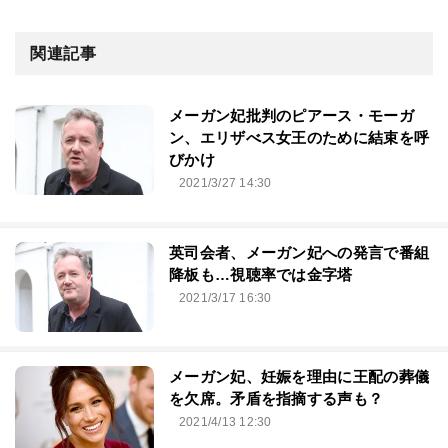
関連記事
メーガン妃批判のピアース・モーガ
ン、エリザべス女王のために結束を呼
びかけ
2021/3/27 14:30
英司会者、メーガン妃への発言で番組
降板も…視聴率では金字塔
2021/3/17 16:30
メーガン妃、妊娠を理由に王配の葬儀
を欠席。矛盾を指摘する声も？
2021/4/13 12:30