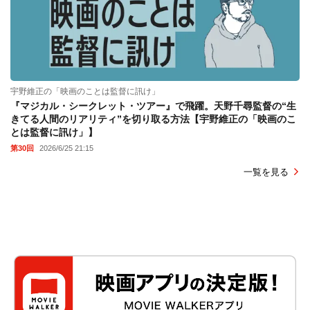
宇野維正の「映画のことは監督に訊け」
『マジカル・シークレット・ツアー』で飛躍。天野千尋監督の“生
きてる人間のリアリティ”を切り取る方法【宇野維正の「映画のこ
とは監督に訊け」】
第30回
2026/6/25 21:15
一覧を見る