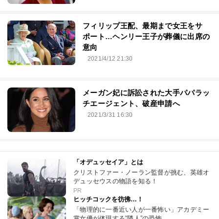
フィリップ王配、最期まで女王をサ
ポート…ヘンリー王子が葬儀に出席の
意向
2021/4/12 21:30
メーガン妃に訴訟された大手パパラッ
チエージェント、破産申請へ
2021/3/31 16:30
「オデュッセイア」とは
クリストファー・ノーラン監督が挑む、英雄オ
デュッセウスの物語を知る！
PR
ヒッチコックを彷彿…！
「物理的に一番近い人が一番怖い」アカデミー
賞女優が体現する“隣人”の恐怖