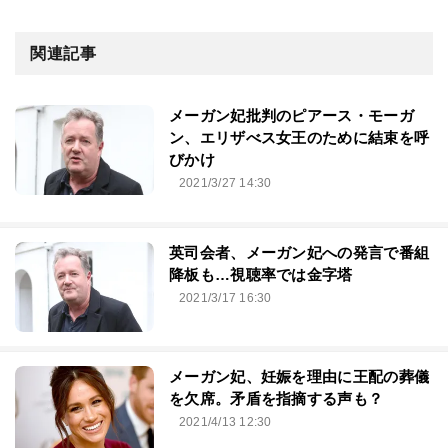
関連記事
メーガン妃批判のピアース・モーガ
ン、エリザべス女王のために結束を呼
びかけ
2021/3/27 14:30
英司会者、メーガン妃への発言で番組
降板も…視聴率では金字塔
2021/3/17 16:30
メーガン妃、妊娠を理由に王配の葬儀
を欠席。矛盾を指摘する声も？
2021/4/13 12:30