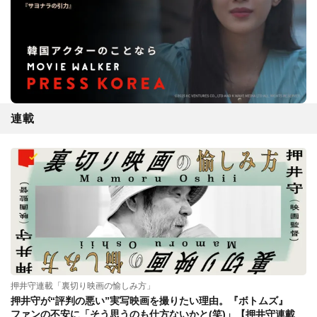
連載
押井守連載「裏切り映画の愉しみ方」
押井守が“評判の悪い”実写映画を撮りたい理由。『ボトムズ』
ファンの不安に「そう思うのも仕方ないかと(笑)」【押井守連載