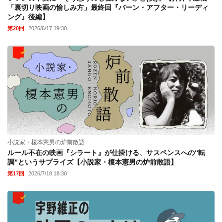
「裏切り映画の愉しみ方」最終回『バーン・アフター・リーディ
ング』後編】
第20回
2026/6/17 19:30
小説家・榎本憲男の炉前散語
ルール不在の映画『シラート』が仕掛ける、サスペンスへの“転
調”というサプライズ【小説家・榎本憲男の炉前散語】
第17回
2026/7/18 18:30