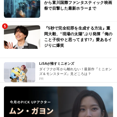
から富川国際ファンタスティック映画
祭で目撃した最新ホラーまで
『5秒で完全犯罪を生成する方法』重
岡大毅、“現場の太陽”ぶり発揮「俺の
こと子役やと思ってます!?」愛あるイ
ジりに爆笑
LiSAが推すミニオンズ
ダイフクが耳から離れない！最新作『ミニオン
ズ＆モンスターズ』見どころは？
PR