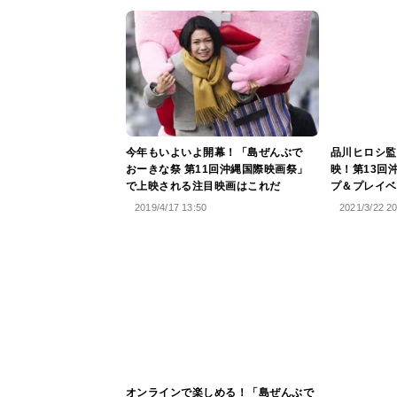
今年もいよいよ開幕！「島ぜんぶで
品川ヒロシ監
おーきな祭 第11回沖縄国際映画祭」
映！第13回
で上映される注目映画はこれだ
プ＆プレイベ
2019/4/17 13:50
2021/3/22 2
オンラインで楽しめる！「島ぜんぶで