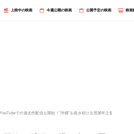
上映中の映画
今週公開の映画
公開予定の映画
映画
YouTubeでの過去作配信も開始！“沖縄”を描き続ける照屋年之監督に映