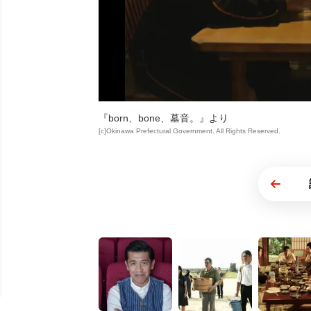
『born、bone、墓音。』より
[c]Okinawa Prefectural Government. All Rights Reserved.