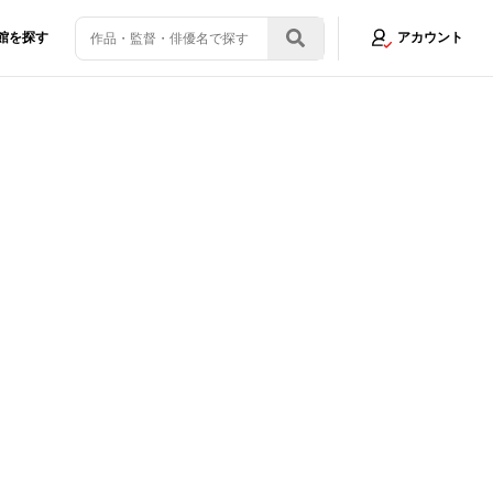
館を探す
アカウント
画制作の魅力やゴリエ復活について聞いた
画像17/27