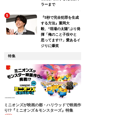
ラーまで
『5秒で完全犯罪を生成
する方法』重岡大
毅、“現場の太陽”ぶり発
揮「俺のこと子役やと
思ってます!?」愛あるイ
ジりに爆笑
特集
ミニオンズが映画の都・ハリウッドで映画作
り!?『ミニオンズ＆モンスターズ』特集