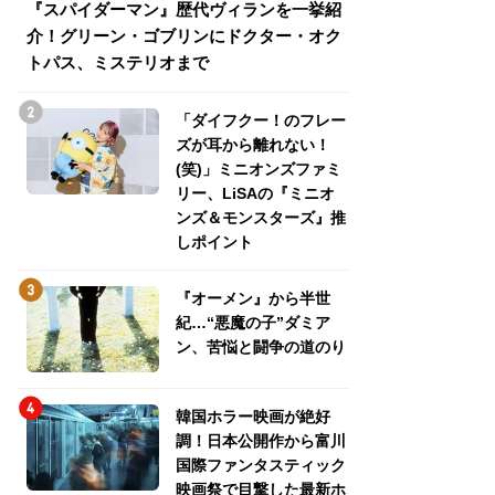
『スパイダーマン』歴代ヴィランを一挙紹
『スパイダーマン
介！グリーン・ゴブリンにドクター・オク
介！グリーン・ゴ
トパス、ミステリオまで
トパス、ミステリ
「ダイフクー！のフレー
ズが耳から離れない！
(笑)」ミニオンズファミ
リー、LiSAの『ミニオ
ンズ＆モンスターズ』推
しポイント
『オーメン』から半世
紀…“悪魔の子”ダミア
ン、苦悩と闘争の道のり
韓国ホラー映画が絶好
調！日本公開作から富川
国際ファンタスティック
映画祭で目撃した最新ホ