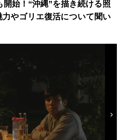
信も開始！“沖縄”を描き続ける照
魅力やゴリエ復活について聞い