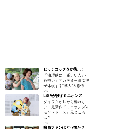
ヒッチコックを彷彿…！
「物理的に一番近い人が一
番怖い」アカデミー賞女優
が体現する“隣人”の恐怖
PR
LiSAが推すミニオンズ
ダイフクが耳から離れな
い！最新作『ミニオンズ＆
モンスターズ』見どころ
は？
PR
映画ファンはどう観た？