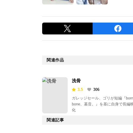
関連作品
洗骨
3.5
306
ガレッジセール、ゴリが短編『bor
bone、墓音。』を基に自身で長編
化
関連記事