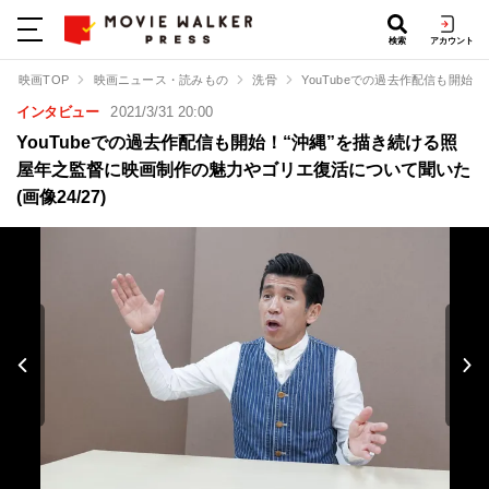
検索
アカウント
映画TOP
映画ニュース・読みもの
洗骨
YouTubeでの過去作配信も開
インタビュー
2021/3/31 20:00
YouTubeでの過去作配信も開始！“沖縄”を描き続ける照
屋年之監督に映画制作の魅力やゴリエ復活について聞いた
(画像24/27)