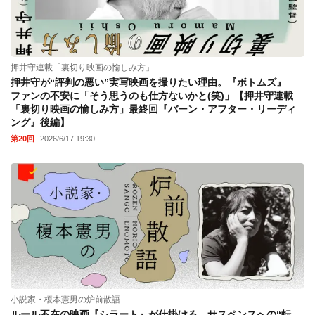
押井守連載「裏切り映画の愉しみ方」
押井守が“評判の悪い”実写映画を撮りたい理由。『ボトムズ』
ファンの不安に「そう思うのも仕方ないかと(笑)」【押井守連載
「裏切り映画の愉しみ方」最終回『バーン・アフター・リーディ
ング』後編】
第20回
2026/6/17 19:30
小説家・榎本憲男の炉前散語
ルール不在の映画『シラート』が仕掛ける、サスペンスへの“転