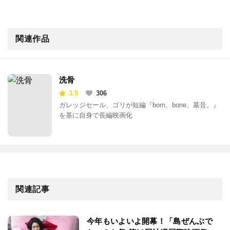
関連作品
洗骨
3.5
306
ガレッジセール、ゴリが短編『born、bone、墓音。』
を基に自身で長編映画化
関連記事
今年もいよいよ開幕！「島ぜんぶで