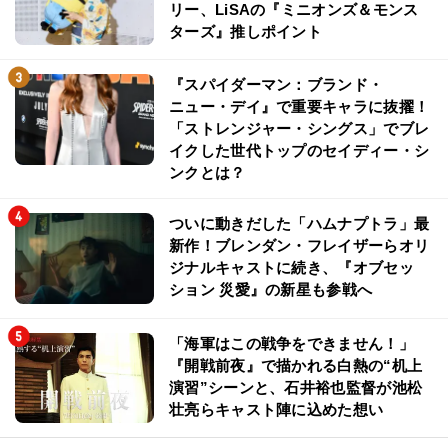
リー、LiSAの『ミニオンズ＆モンス
ターズ』推しポイント
『スパイダーマン：ブランド・
ニュー・デイ』で重要キャラに抜擢！
「ストレンジャー・シングス」でブレ
イクした世代トップのセイディー・シ
ンクとは？
ついに動きだした「ハムナプトラ」最
新作！ブレンダン・フレイザーらオリ
ジナルキャストに続き、『オブセッ
ション 災愛』の新星も参戦へ
「海軍はこの戦争をできません！」
『開戦前夜』で描かれる白熱の“机上
演習”シーンと、石井裕也監督が池松
壮亮らキャスト陣に込めた想い