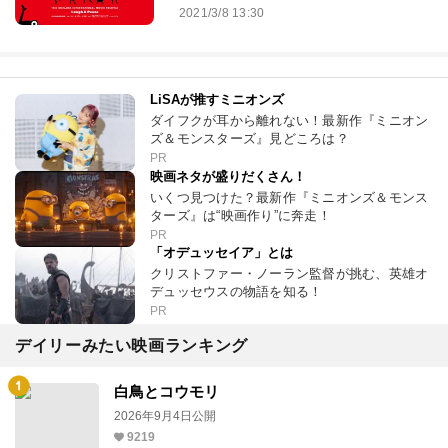
2021/3/8 13:30
LiSAが推すミニオンズ
ダイフクが耳から離れない！最新作『ミニオン
ズ＆モンスターズ』見どころは？
PR
映画ネタが盛りだくさん！
いくつ見つけた？最新作『ミニオンズ＆モンス
ターズ』は“映画作り”に奔走！
PR
「オデュッセイア」とは
クリストファー・ノーラン監督が挑む、英雄オ
デュッセウスの物語を知る！
PR
デイリーみたい映画ランキング
白鳥とコウモリ
2026年9月4日公開
9219