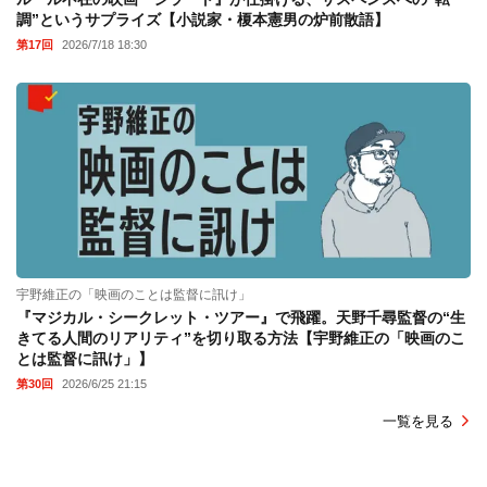
調”というサプライズ【小説家・榎本憲男の炉前散語】
第17回
2026/7/18 18:30
宇野維正の「映画のことは監督に訊け」
『マジカル・シークレット・ツアー』で飛躍。天野千尋監督の“生
きてる人間のリアリティ”を切り取る方法【宇野維正の「映画のこ
とは監督に訊け」】
第30回
2026/6/25 21:15
一覧を見る