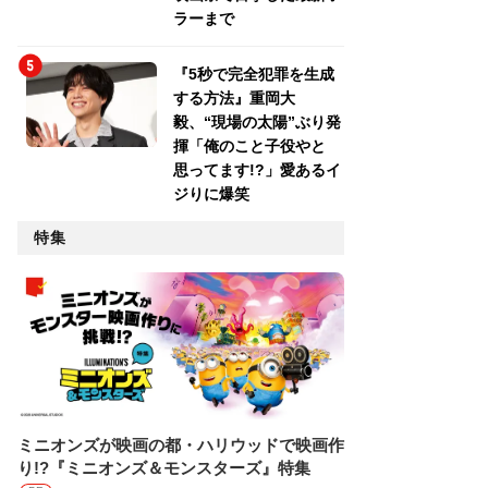
ラーまで
『5秒で完全犯罪を生成
する方法』重岡大
毅、“現場の太陽”ぶり発
揮「俺のこと子役やと
思ってます!?」愛あるイ
ジりに爆笑
特集
ミニオンズが映画の都・ハリウッドで映画作
り!?『ミニオンズ＆モンスターズ』特集