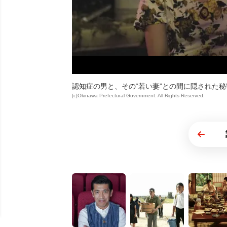
認知症の男と、その“若い妻”との間に隠された
[c]Okinawa Prefectural Government. All Rights Reserved.