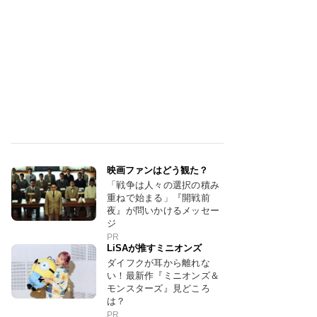
映画ファンはどう観た？
「戦争は人々の選択の積み
重ねで始まる」『開戦前
夜』が問いかけるメッセー
ジ
PR
LiSAが推すミニオンズ
ダイフクが耳から離れな
い！最新作『ミニオンズ＆
モンスターズ』見どころ
は？
PR