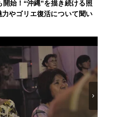
信も開始！“沖縄”を描き続ける照
魅力やゴリエ復活について聞い