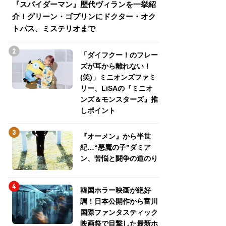
『スパイダーマン』歴代ヴィランを一挙紹
『スパイダーマン
介！グリーン・ゴブリンにドクター・オク
介！グリーン・ゴ
トパス、ミステリオまで
トパス、ミステリ
「ダイフクー！のフレー
ズが耳から離れない！
(笑)」ミニオンズファミ
リー、LiSAの『ミニオ
ンズ＆モンスターズ』推
しポイント
『オーメン』から半世
紀…“悪魔の子”ダミア
ン、苦悩と闘争の道のり
韓国ホラー映画が絶好
調！日本公開作から富川
国際ファンタスティック
映画祭で目撃した最新ホ