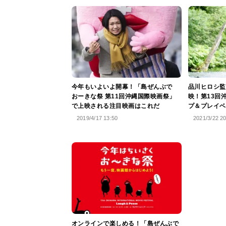
今年もいよいよ開幕！「島ぜんぶで
品川ヒロシ監
おーきな祭 第11回沖縄国際映画祭」
映！第13回
で上映される注目映画はこれだ
プ＆プレイベ
2019/4/17 13:50
2021/3/22 2
オンラインで楽しめる！「島ぜんぶで