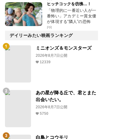
ヒッチコックを彷彿…！
「物理的に一番近い人が一
番怖い」アカデミー賞女優
が体現する“隣人”の恐怖
PR
デイリーみたい映画ランキング
ミニオンズ＆モンスターズ
2026年8月7日公開
12339
あの星が降る丘で、君とまた
出会いたい。
2026年8月7日公開
5750
白鳥とコウモリ