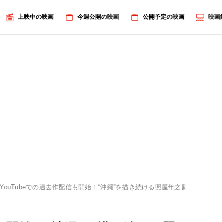
上映中の映画
今週公開の映画
公開予定の映画
映画
YouTubeでの過去作配信も開始！“沖縄”を描き続ける照屋年之監督に映