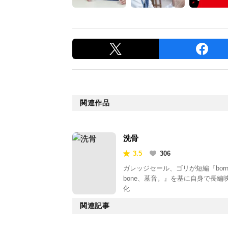
関連作品
洗骨
3.5
306
ガレッジセール、ゴリが短編『bor
bone、墓音。』を基に自身で長編
化
関連記事