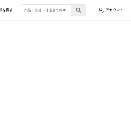
館を探す
アカウント
画制作の魅力やゴリエ復活について聞いた
画像8/27