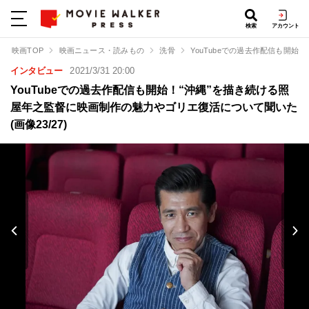
検索
アカウント
映画TOP
映画ニュース・読みもの
洗骨
YouTubeでの過去作配信も開
インタビュー
2021/3/31 20:00
YouTubeでの過去作配信も開始！“沖縄”を描き続ける照
屋年之監督に映画制作の魅力やゴリエ復活について聞いた
(画像23/27)