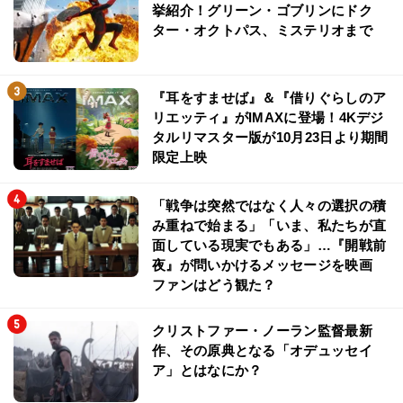
挙紹介！グリーン・ゴブリンにドク
ター・オクトパス、ミステリオまで
『耳をすませば』＆『借りぐらしのア
リエッティ』がIMAXに登場！4Kデジ
タルリマスター版が10月23日より期間
限定上映
「戦争は突然ではなく人々の選択の積
み重ねで始まる」「いま、私たちが直
面している現実でもある」…『開戦前
夜』が問いかけるメッセージを映画
ファンはどう観た？
クリストファー・ノーラン監督最新
作、その原典となる「オデュッセイ
ア」とはなにか？