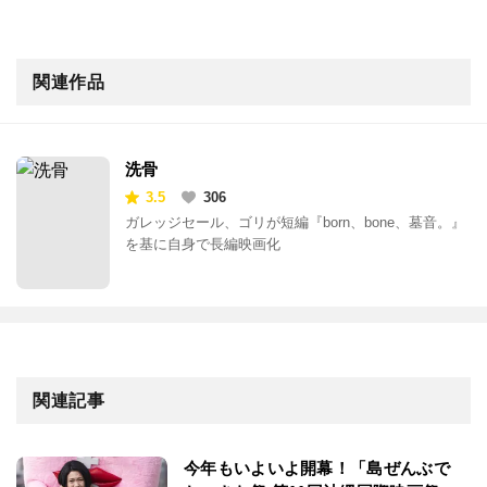
関連作品
洗骨
3.5
306
ガレッジセール、ゴリが短編『born、bone、墓音。』
を基に自身で長編映画化
関連記事
今年もいよいよ開幕！「島ぜんぶで