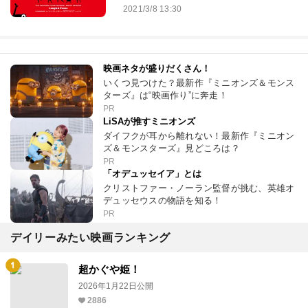
2021/3/8 13:30
映画ネタが盛りだくさん！
いくつ見つけた？最新作『ミニオンズ＆モンス
ターズ』は“映画作り”に奔走！
PR
LiSAが推すミニオンズ
ダイフクが耳から離れない！最新作『ミニオン
ズ＆モンスターズ』見どころは？
PR
「オデュッセイア」とは
クリストファー・ノーラン監督が挑む、英雄オ
デュッセウスの物語を知る！
PR
デイリーみたい映画ランキング
超かぐや姫！
2026年1月22日公開
2886