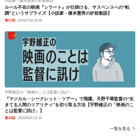
小説家・榎本憲男の炉前散語
ルール不在の映画『シラート』が仕掛ける、サスペンスへの“転
調”というサプライズ【小説家・榎本憲男の炉前散語】
第17回
2026/7/18 18:30
宇野維正の「映画のことは監督に訊け」
『マジカル・シークレット・ツアー』で飛躍。天野千尋監督の“生
きてる人間のリアリティ”を切り取る方法【宇野維正の「映画のこ
とは監督に訊け」】
第30回
2026/6/25 21:15
一覧を見る