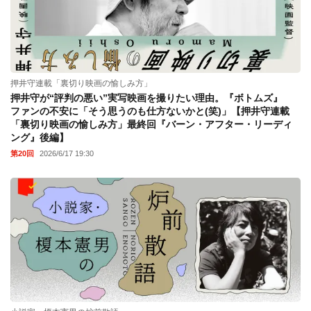
押井守連載「裏切り映画の愉しみ方」
押井守が“評判の悪い”実写映画を撮りたい理由。『ボトムズ』
ファンの不安に「そう思うのも仕方ないかと(笑)」【押井守連載
「裏切り映画の愉しみ方」最終回『バーン・アフター・リーディ
ング』後編】
第20回
2026/6/17 19:30