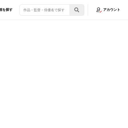
館を探す
アカウント
画制作の魅力やゴリエ復活について聞いた
画像3/27