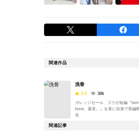
関連作品
洗骨
3.5
306
ガレッジセール、ゴリが短編『bor
bone、墓音。』を基に自身で長編
化
関連記事