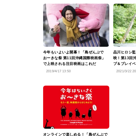
今年もいよいよ開幕！「島ぜんぶで
品川ヒロシ監
おーきな祭 第11回沖縄国際映画祭」
映！第13回
で上映される注目映画はこれだ
プ＆プレイベ
2019/4/17 13:50
2021/3/22 2
オンラインで楽しめる！「島ぜんぶで