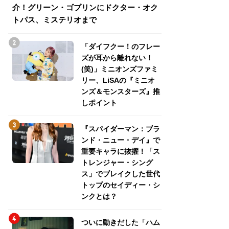
介！グリーン・ゴブリンにドクター・オク
介！グリーン・ゴ
トパス、ミステリオまで
トパス、ミステリ
「ダイフクー！のフレー
ズが耳から離れない！
(笑)」ミニオンズファミ
リー、LiSAの『ミニオ
ンズ＆モンスターズ』推
しポイント
『スパイダーマン：ブラ
ンド・ニュー・デイ』で
重要キャラに抜擢！「ス
トレンジャー・シング
ス」でブレイクした世代
トップのセイディー・シ
ンクとは？
ついに動きだした「ハム