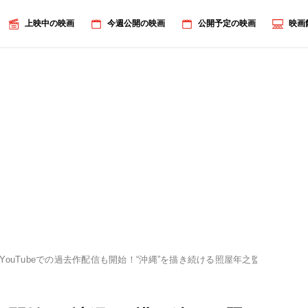
上映中の映画
今週公開の映画
公開予定の映画
映画
YouTubeでの過去作配信も開始！“沖縄”を描き続ける照屋年之監督に映