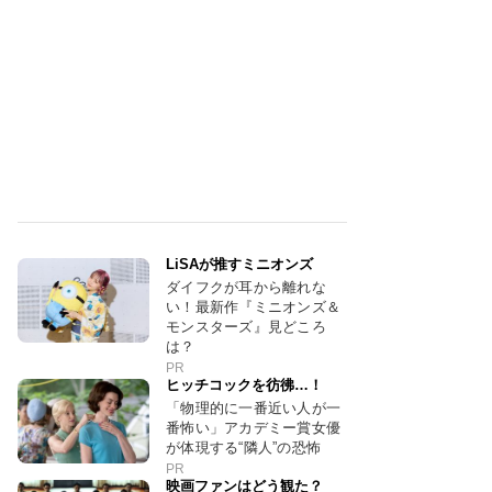
LiSAが推すミニオンズ
ダイフクが耳から離れな
い！最新作『ミニオンズ＆
モンスターズ』見どころ
は？
PR
ヒッチコックを彷彿…！
「物理的に一番近い人が一
番怖い」アカデミー賞女優
が体現する“隣人”の恐怖
PR
映画ファンはどう観た？