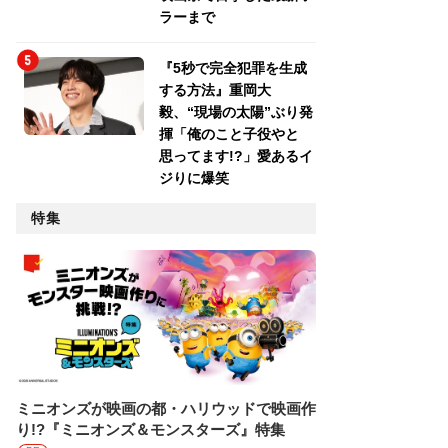
ラーまで
『5秒で完全犯罪を生成
する方法』重岡大
毅、“現場の太陽”ぶり発
揮「俺のこと子役やと
思ってます!?」愛あるイ
ジりに爆笑
特集
ミニオンズが映画の都・ハリウッドで映画作
り!?『ミニオンズ＆モンスターズ』特集