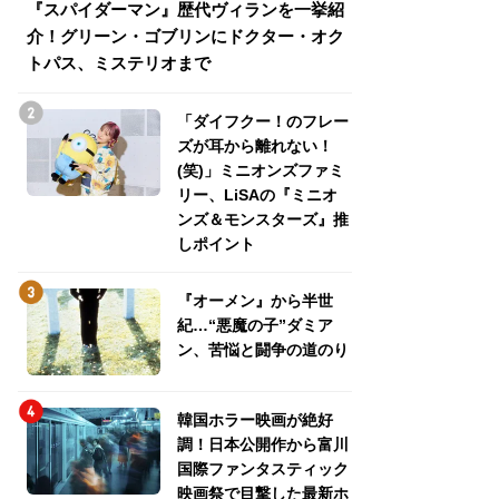
『スパイダーマン』歴代ヴィランを一挙紹
『スパイダーマン
介！グリーン・ゴブリンにドクター・オク
介！グリーン・ゴ
トパス、ミステリオまで
トパス、ミステリ
「ダイフクー！のフレー
ズが耳から離れない！
(笑)」ミニオンズファミ
リー、LiSAの『ミニオ
ンズ＆モンスターズ』推
しポイント
『オーメン』から半世
紀…“悪魔の子”ダミア
ン、苦悩と闘争の道のり
韓国ホラー映画が絶好
調！日本公開作から富川
国際ファンタスティック
映画祭で目撃した最新ホ