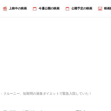
上映中の映画
今週公開の映画
公開予定の映画
映画
ジ・クルーニー、短期間の過激ダイエットで緊急入院していた！
画像6/6