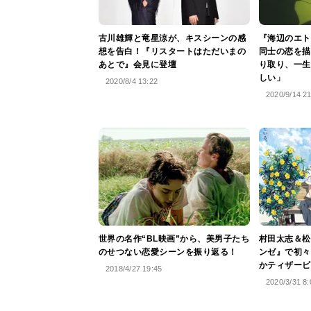
古川雄輝と竜星涼が、キスシーンの感
『海辺のエト
想を告白！『リスタートはただいまの
同士の恋を描
あとで』会見に登壇
り取り、一生
しい」
2020/8/4 13:22
2020/9/14 2
世界の名作“BL映画”から、美男子たち
村田太志＆松
のせつない恋愛シーンを振り返る！
ンゼ』で初々
かティザービ
2018/4/27 19:45
2020/3/31 8: