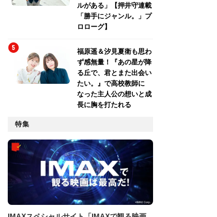
ルがある」【押井守連載
「勝手にジャンル。」プ
ロローグ】
福原遥＆汐見夏衛も思わ
ず感無量！『あの星が降
る丘で、君とまた出会い
たい。』で高校教師に
なった主人公の想いと成
長に胸を打たれる
特集
IMAXスペシャルサイト「IMAXで観る映画