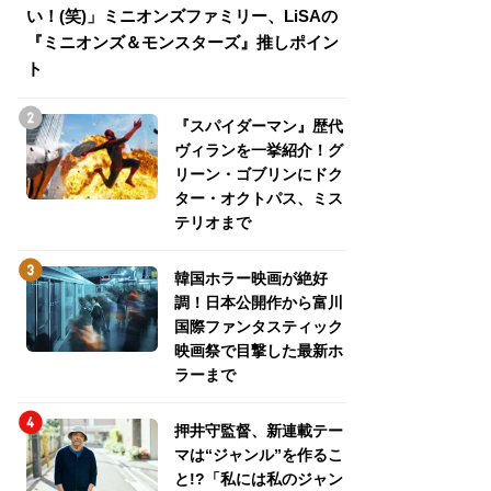
い！(笑)」ミニオンズファミリー、LiSAの
介！グリーン・ゴ
『ミニオンズ＆モンスターズ』推しポイン
トパス、ミステリ
ト
『スパイダーマン』歴代
ヴィランを一挙紹介！グ
リーン・ゴブリンにドク
ター・オクトパス、ミス
テリオまで
韓国ホラー映画が絶好
調！日本公開作から富川
国際ファンタスティック
映画祭で目撃した最新ホ
ラーまで
押井守監督、新連載テー
マは“ジャンル”を作るこ
と!?「私には私のジャン