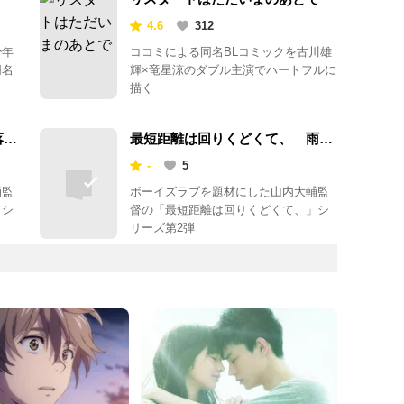
4.6
312
少年
ココミによる同名BLコミックを古川雄
同名
輝×竜星涼のダブル主演でハートフルに
描く
落花
最短距離は回りくどくて、 雨と
ソーダ水
-
5
輔監
ボーイズラブを題材にした山内大輔監
」シ
督の「最短距離は回りくどくて、」シ
リーズ第2弾