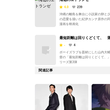
4.0
239
沖縄の離島を舞台に小説家の卵と
の恋愛を描いた紀伊カンナ原作の
漫画を映画化
最短距離は回りくどくて、 
流水
-
4
ボーイズラブを題材にした山内大
督の「最短距離は回りくどくて、
リーズ第3弾
関連記事