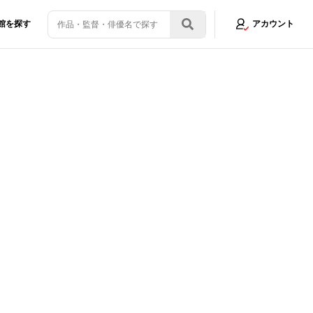
館を探す
アカウント
続々公開
画像8/16