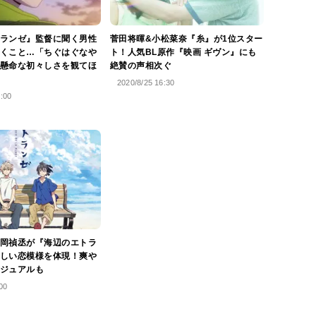
ランゼ』監督に聞く男性
菅田将暉&小松菜奈『糸』が1位スター
くこと…「ちぐはぐなや
ト！人気BL原作『映画 ギヴン』にも
懸命な初々しさを観てほ
絶賛の声相次ぐ
2020/8/25 16:30
1:00
岡禎丞が『海辺のエトラ
しい恋模様を体現！爽や
ジュアルも
00